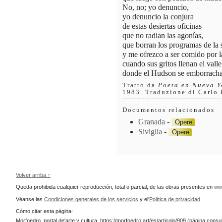
No, no; yo denuncio,
yo denuncio la conjura
de estas desiertas oficinas
que no radian las agonías,
que borran los programas de la 
y me ofrezco a ser comido por l
cuando sus gritos llenan el valle
donde el Hudson se emborracha 
Tratto da
Poeta en Nueva Y
1983. Traduzione di Carlo
Documentos relacionados
Granada
-
Opere
Siviglia
-
Opere
Volver arriba ↑
Queda prohibida cualquier reproducción, total o parcial, de las obras presentes en
ww
Véanse las
Condiciones generales de los servicios
y el'
Política de privacidad
.
Cómo citar esta página:
Morfoedro, portal de'arte y cultura, https://morfoedro.art/es/articolo/909 (página co