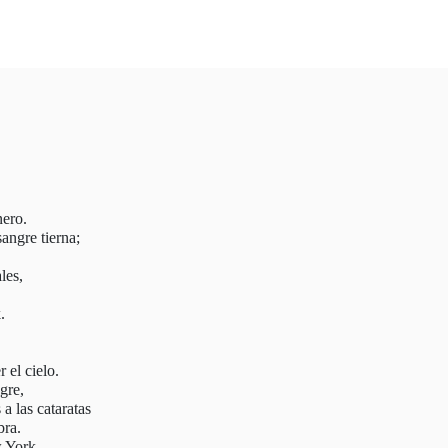
nero.
angre tierna;
les,
.
 el cielo.
gre,
 a las cataratas
bra.
w York