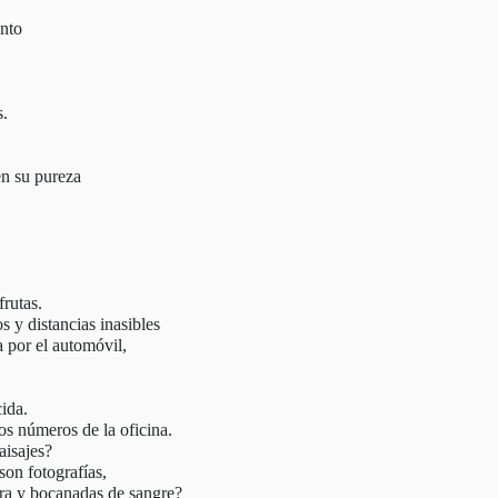
ento
s.
n su pureza
frutas.
 y distancias inasibles
a por el automóvil,
cida.
s números de la oficina.
aisajes?
on fotografías,
ra y bocanadas de sangre?