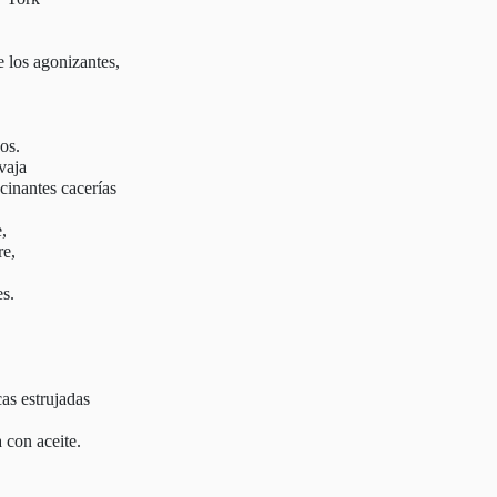
e los agonizantes,
os.
vaja
ucinantes cacerías
e,
re,
es.
cas estrujadas
con aceite.