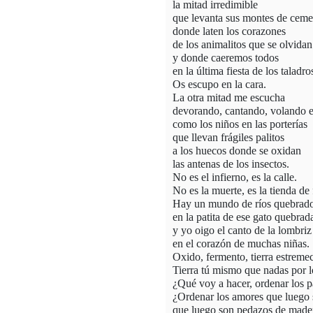
la mitad irredimible
que levanta sus montes de cem
donde laten los corazones
de los animalitos que se olvidan
y donde caeremos todos
en la última fiesta de los taladro
Os escupo en la cara.
La otra mitad me escucha
devorando, cantando, volando e
como
los niños en las porterías
que llevan frágiles palitos
a los huecos donde se oxidan
las antenas de los insectos.
No es el infierno, es la calle.
No es la muerte, es la tienda de 
Hay un mundo de ríos quebrados
en la patita de ese gato quebrad
y yo oigo el canto de la lombriz
en el corazón de muchas niñas.
Oxido, fermento, tierra estreme
Tierra
tú mismo que nadas por lo
¿Qué voy a hacer, ordenar los p
¿Ordenar los amores que luego s
que luego son pedazos de made