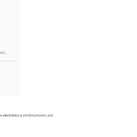
nti,
reo electrónico a
info@morfoedro.art
).