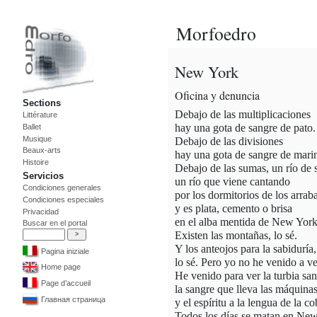
Morfoedro
New York
Oficina
y denuncia
Sections
Debajo
de las multiplicaciones
Littérature
hay una gota de sangre de pato.
Ballet
Musique
Debajo
de las divisiones
Beaux-arts
hay una gota de sangre de mari
Histoire
Debajo de las sumas, un río de s
Servicios
un río que viene cantando
Condiciones generales
por los dormitorios de los arraba
Condiciones especiales
y es plata, cemento o brisa
Privacidad
en el alba mentida de New York
Buscar en el portal
Existen las montañas, lo sé.
Y los anteojos para la sabiduría,
Pagina iniziale
lo sé. Pero yo no he venido a ver
Home page
He venido para ver la turbia san
Page d’accueil
la sangre que lleva las máquinas
Главная страница
y el espíritu a la lengua de la co
Todos los días se matan en Ne