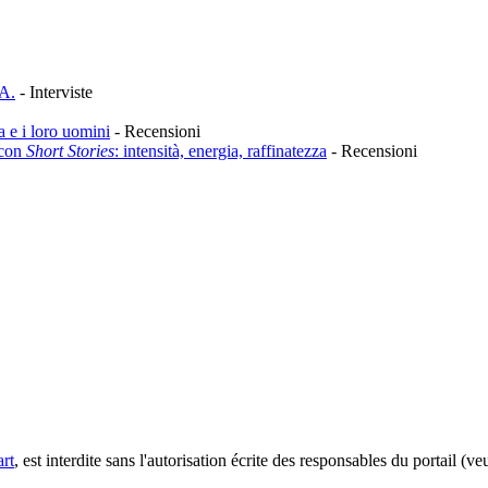
.A.
-
Interviste
 e i loro uomini
-
Recensioni
 con
Short Stories
: intensità, energia, raffinatezza
-
Recensioni
rt
, est interdite sans l'autorisation écrite des responsables du portail (v