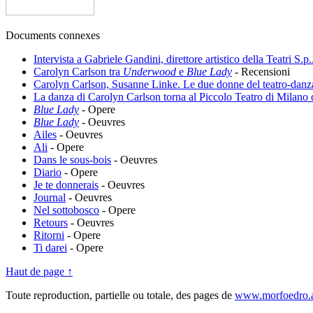
Documents connexes
Intervista a Gabriele Gandini, direttore artistico della Teatri S.p
Carolyn Carlson tra
Underwood
e
Blue Lady
-
Recensioni
Carolyn Carlson, Susanne Linke. Le due donne del teatro-danza
La danza di Carolyn Carlson torna al Piccolo Teatro di Milano
Blue Lady
-
Opere
Blue Lady
-
Oeuvres
Ailes
-
Oeuvres
Ali
-
Opere
Dans le sous-bois
-
Oeuvres
Diario
-
Opere
Je te donnerais
-
Oeuvres
Journal
-
Oeuvres
Nel sottobosco
-
Opere
Retours
-
Oeuvres
Ritorni
-
Opere
Ti darei
-
Opere
Haut de page ↑
Toute reproduction, partielle ou totale, des pages de
www.morfoedro.a