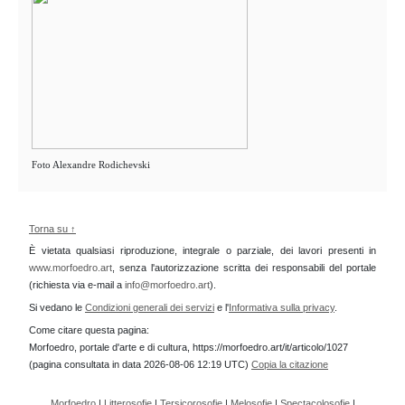
Foto Alexandre Rodichevski
Torna su ↑
È vietata qualsiasi riproduzione, integrale o parziale, dei lavori presenti in
www.morfoedro.art
, senza l'autorizzazione scritta dei responsabili del portale
(richiesta via e-mail a
info@morfoedro.art
).
Si vedano le
Condizioni generali dei servizi
e l'
Informativa sulla privacy
.
Come citare questa pagina:
Morfoedro, portale d'arte e di cultura, https://morfoedro.art/it/articolo/1027
(pagina consultata in data 2026-08-06 12:19 UTC)
Copia la citazione
Morfoedro
|
Litterosofie
|
Tersicorosofie
|
Melosofie
|
Spectacolosofie
|