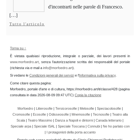
d'incontrarti nelle parole di Francesco.
[…]
Tutto l'articolo
Torna su ↑
È vietata qualsiasi riproduzione, integrale o parziale, dei lavori presenti in
www.morfoedro.art
, senza l'autorizzazione scritta dei responsabili del portale
(richiesta via e-mail a
info@morfoedro.art
).
Si vedano le
Condizioni generali dei servizi
e l'
Informativa sulla privacy
.
Come citare questa pagina:
Morfoedro, portale d'arte e di cultura, https://morfoedro.art/it/classe/428 (pagina
consultata in data 2026-08-09 09:47 UTC)
Copia la citazione
Morfoedro
|
Litterosofie
|
Tersicorosofie
|
Melosofie
|
Spectacolosofie
|
Cromosofie
|
Ecosofie
|
Odisseosofie
|
Mnemosofie
|
Tecnosofie
|
Teatro alla
Scala
|
Teatro Massimo
|
Danza a Napoli e dintorni
|
Canada letterario
|
Speciale arpa
|
Speciale ISAL
|
Speciale Toscana
|
Connubi
|
Ne ho parlato con
|
I protagonisti della porta accanto