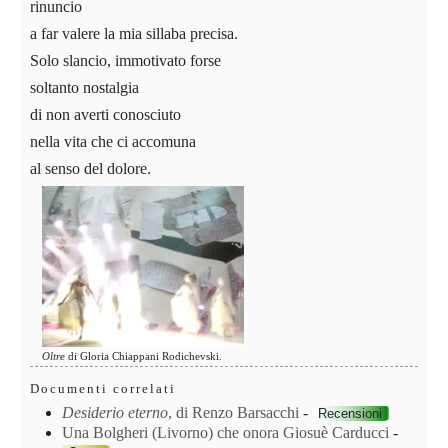
rinuncio
a far valere la mia sillaba precisa.
Solo slancio, immotivato forse
soltanto nostalgia
di non averti conosciuto
nella vita che ci accomuna
al senso del dolore.
Oltre
di Gloria Chiappani Rodichevski.
Documenti correlati
Desiderio eterno
, di Renzo Barsacchi
-
Recensioni
Una Bolgheri (Livorno) che onora Giosuè Carducci
-