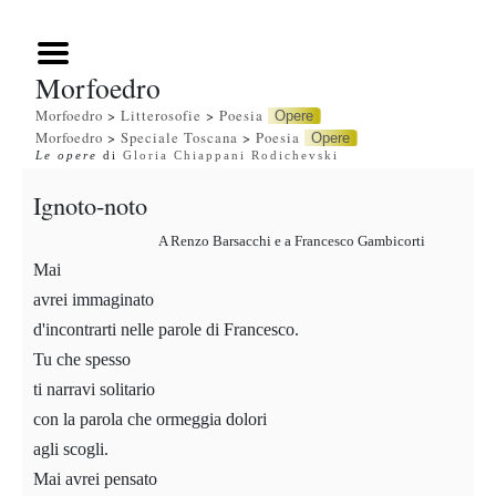
Morfoedro
Morfoedro
>
Litterosofie
>
Poesia
Opere
Morfoedro
>
Speciale Toscana
>
Poesia
Opere
Le opere
di
Gloria Chiappani Rodichevski
Ignoto-noto
A Renzo Barsacchi e a Francesco Gambicorti
Mai
avrei immaginato
d'incontrarti nelle parole di Francesco.
Tu che spesso
ti narravi solitario
con la parola che ormeggia dolori
agli scogli.
Mai avrei pensato