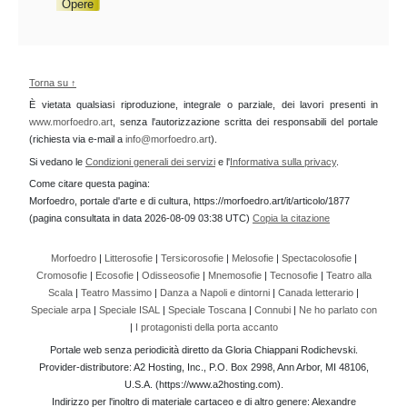
Opere
Torna su ↑
È vietata qualsiasi riproduzione, integrale o parziale, dei lavori presenti in
www.morfoedro.art
, senza l'autorizzazione scritta dei responsabili del portale
(richiesta via e-mail a
info@morfoedro.art
).
Si vedano le
Condizioni generali dei servizi
e l'
Informativa sulla privacy
.
Come citare questa pagina:
Morfoedro, portale d'arte e di cultura, https://morfoedro.art/it/articolo/1877
(pagina consultata in data 2026-08-09 03:38 UTC)
Copia la citazione
Morfoedro
|
Litterosofie
|
Tersicorosofie
|
Melosofie
|
Spectacolosofie
|
Cromosofie
|
Ecosofie
|
Odisseosofie
|
Mnemosofie
|
Tecnosofie
|
Teatro alla
Scala
|
Teatro Massimo
|
Danza a Napoli e dintorni
|
Canada letterario
|
Speciale arpa
|
Speciale ISAL
|
Speciale Toscana
|
Connubi
|
Ne ho parlato con
|
I protagonisti della porta accanto
Portale web senza periodicità diretto da Gloria Chiappani Rodichevski.
Provider-distributore: A2 Hosting, Inc., P.O. Box 2998, Ann Arbor, MI 48106,
U.S.A. (https://www.a2hosting.com).
Indirizzo per l'inoltro di materiale cartaceo e di altro genere: Alexandre