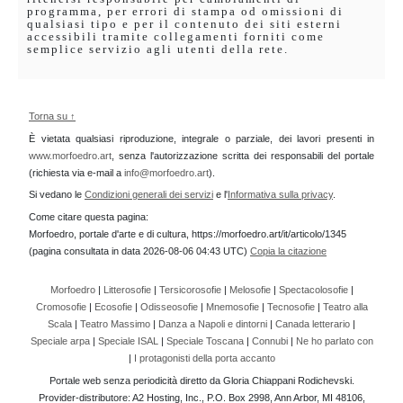
programma, per errori di stampa od omissioni di
qualsiasi tipo e per il contenuto dei siti esterni
accessibili tramite collegamenti forniti come
semplice servizio agli utenti della rete.
Torna su ↑
È vietata qualsiasi riproduzione, integrale o parziale, dei lavori presenti in
www.morfoedro.art
, senza l'autorizzazione scritta dei responsabili del portale
(richiesta via e-mail a
info@morfoedro.art
).
Si vedano le
Condizioni generali dei servizi
e l'
Informativa sulla privacy
.
Come citare questa pagina:
Morfoedro, portale d'arte e di cultura, https://morfoedro.art/it/articolo/1345
(pagina consultata in data 2026-08-06 04:43 UTC)
Copia la citazione
Morfoedro
|
Litterosofie
|
Tersicorosofie
|
Melosofie
|
Spectacolosofie
|
Cromosofie
|
Ecosofie
|
Odisseosofie
|
Mnemosofie
|
Tecnosofie
|
Teatro alla
Scala
|
Teatro Massimo
|
Danza a Napoli e dintorni
|
Canada letterario
|
Speciale arpa
|
Speciale ISAL
|
Speciale Toscana
|
Connubi
|
Ne ho parlato con
|
I protagonisti della porta accanto
Portale web senza periodicità diretto da Gloria Chiappani Rodichevski.
Provider-distributore: A2 Hosting, Inc., P.O. Box 2998, Ann Arbor, MI 48106,