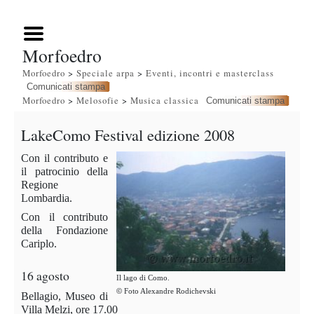
Morfoedro
Morfoedro
>
Speciale arpa
>
Eventi, incontri e masterclass
Comunicati stampa
Morfoedro
>
Melosofie
>
Musica classica
Comunicati stampa
LakeComo Festival edizione 2008
Con il contributo e
il patrocinio della
Regione
Lombardia.
Con il contributo
della Fondazione
Cariplo.
16 agosto
Il lago di Como.
©
Foto Alexandre Rodichevski
Bellagio, Museo di
Villa Melzi, ore 17.00