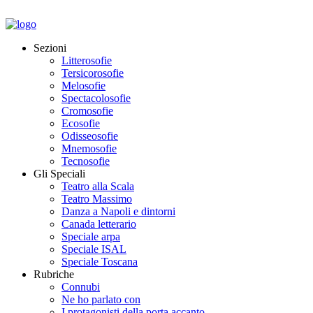
Sezioni
Litterosofie
Tersicorosofie
Melosofie
Spectacolosofie
Cromosofie
Ecosofie
Odisseosofie
Mnemosofie
Tecnosofie
Gli Speciali
Teatro alla Scala
Teatro Massimo
Danza a Napoli e dintorni
Canada letterario
Speciale arpa
Speciale ISAL
Speciale Toscana
Rubriche
Connubi
Ne ho parlato con
I protagonisti della porta accanto