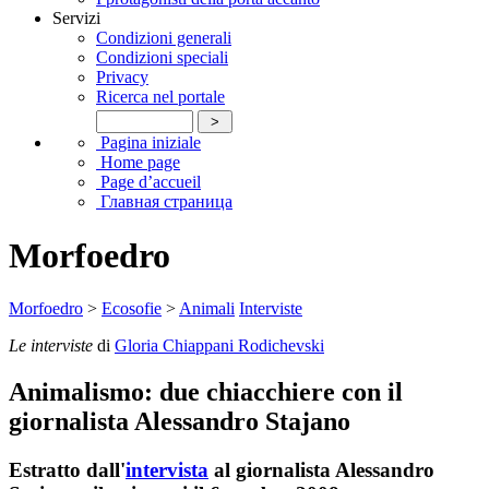
Servizi
Condizioni generali
Condizioni speciali
Privacy
Ricerca nel portale
Pagina iniziale
Home page
Page d’accueil
Главная страница
Morfoedro
Morfoedro
>
Ecosofie
>
Animali
Interviste
Le interviste
di
Gloria Chiappani Rodichevski
Animalismo: due chiacchiere con il
giornalista Alessandro Stajano
Estratto dall'
intervista
al giornalista Alessandro