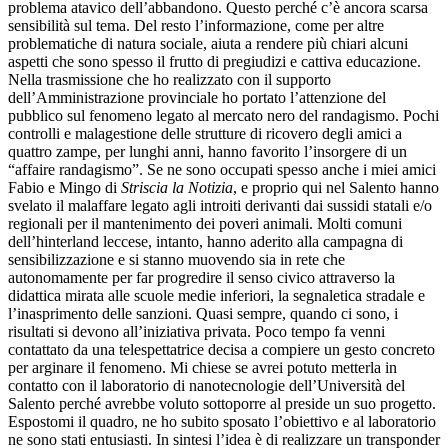
problema atavico dell’abbandono. Questo perché c’è ancora scarsa
sensibilità sul tema. Del resto l’informazione, come per altre
problematiche di natura sociale, aiuta a rendere più chiari alcuni
aspetti che sono spesso il frutto di pregiudizi e cattiva educazione.
Nella trasmissione che ho realizzato con il supporto
dell’Amministrazione provinciale ho portato l’attenzione del
pubblico sul fenomeno legato al mercato nero del randagismo. Pochi
controlli e malagestione delle strutture di ricovero degli amici a
quattro zampe, per lunghi anni, hanno favorito l’insorgere di un
“affaire randagismo”. Se ne sono occupati spesso anche i miei amici
Fabio e Mingo di
Striscia la Notizia
, e proprio qui nel Salento hanno
svelato il malaffare legato agli introiti derivanti dai sussidi statali e/o
regionali per il mantenimento dei poveri animali. Molti comuni
dell’hinterland leccese, intanto, hanno aderito alla campagna di
sensibilizzazione e si stanno muovendo sia in rete che
autonomamente per far progredire il senso civico attraverso la
didattica mirata alle scuole medie inferiori, la segnaletica stradale e
l’inasprimento delle sanzioni. Quasi sempre, quando ci sono, i
risultati si devono all’iniziativa privata. Poco tempo fa venni
contattato da una telespettatrice decisa a compiere un gesto concreto
per arginare il fenomeno. Mi chiese se avrei potuto metterla in
contatto con il laboratorio di nanotecnologie dell’Università del
Salento perché avrebbe voluto sottoporre al preside un suo progetto.
Espostomi il quadro, ne ho subito sposato l’obiettivo e al laboratorio
ne sono stati entusiasti. In sintesi l’idea è di realizzare un transponder