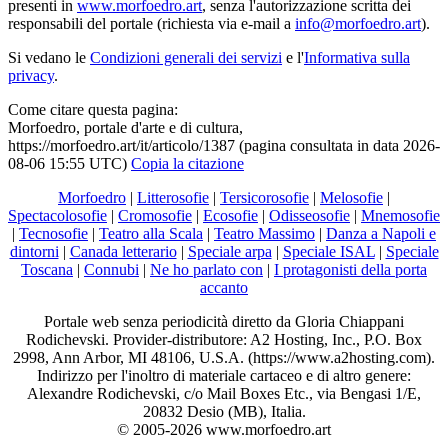
presenti in
www.morfoedro.art
, senza l'autorizzazione scritta dei
responsabili del portale (richiesta via e-mail a
info@morfoedro.art
).
Si vedano le
Condizioni generali dei servizi
e l'
Informativa sulla
privacy
.
Come citare questa pagina:
Morfoedro, portale d'arte e di cultura,
https://morfoedro.art/it/articolo/1387 (pagina consultata in data 2026-
08-06 15:55 UTC)
Copia la citazione
Morfoedro
|
Litterosofie
|
Tersicorosofie
|
Melosofie
|
Spectacolosofie
|
Cromosofie
|
Ecosofie
|
Odisseosofie
|
Mnemosofie
|
Tecnosofie
|
Teatro alla Scala
|
Teatro Massimo
|
Danza a Napoli e
dintorni
|
Canada letterario
|
Speciale arpa
|
Speciale ISAL
|
Speciale
Toscana
|
Connubi
|
Ne ho parlato con
|
I protagonisti della porta
accanto
Portale web senza periodicità diretto da Gloria Chiappani
Rodichevski. Provider-distributore: A2 Hosting, Inc., P.O. Box
2998, Ann Arbor, MI 48106, U.S.A. (https://www.a2hosting.com).
Indirizzo per l'inoltro di materiale cartaceo e di altro genere:
Alexandre Rodichevski, c/o Mail Boxes Etc., via Bengasi 1/E,
20832 Desio (MB), Italia.
© 2005-2026 www.morfoedro.art