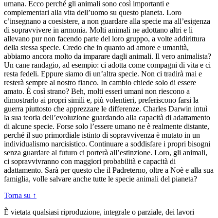
umana. Ecco perché gli animali sono così importanti e
complementari alla vita dell’uomo su questo pianeta. Loro
c’insegnano a coesistere, a non guardare alla specie ma all’esigenza
di sopravvivere in armonia. Molti animali ne adottano altri e li
allevano pur non facendo parte del loro gruppo, a volte addirittura
della stessa specie. Credo che in quanto ad amore e umanità,
abbiamo ancora molto da imparare dagli animali. Il vero animalista?
Un cane randagio, ad esempio: ci adotta come compagni di vita e ci
resta fedeli. Eppure siamo di un’altra specie. Non ci tradirà mai e
resterà sempre al nostro fianco. In cambio chiede solo di essere
amato. È così strano? Beh, molti esseri umani non riescono a
dimostrarlo ai propri simili e, più volentieri, preferiscono farsi la
guerra piuttosto che apprezzare le differenze. Charles Darwin intuì
la sua teoria dell’evoluzione guardando alla capacità di adattamento
di alcune specie. Forse solo l’essere umano ne è realmente distante,
perché il suo primordiale istinto di sopravvivenza è mutato in un
individualismo narcisistico. Continuare a soddisfare i propri bisogni
senza guardare al futuro ci porterà all’estinzione. Loro, gli animali,
ci sopravvivranno con maggiori probabilità e capacità di
adattamento. Sarà per questo che il Padreterno, oltre a Noè e alla sua
famiglia, volle salvare anche tutte le specie animali del pianeta?
Torna su ↑
È vietata qualsiasi riproduzione, integrale o parziale, dei lavori