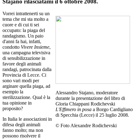
Stajano rilasciatami il 6 ottobre 2008.
Vorrei intrattenerti su un
tema che mi sta molto a
cuore e di cui ti sei
occupato: la piaga del
randagismo. Un paio
d'anni fa hai, infatti,
condotto
Vivere Insieme
,
una campagna televisiva
di sensibilizzazione in
favore degli animali
randagi, patrocinata dalla
Provincia di Lecce. Ci
sono vari modi per
arginare quella piaga, ad
esempio la
Alessandro Stajano, moderatore
sterilizzazione. Qual è la
durante la presentazione del libro di
tua opinione in
Gloria Chiappani Rodichevski
proposito?
L'Effimero in posa
a Borgo Cardigliano
di Specchia (Lecce) il 25 luglio 2008.
In Italia le associazioni in
difesa degli animali
© Foto Alexandre Rodichevski
fanno molto; ma non
possono risolvere il