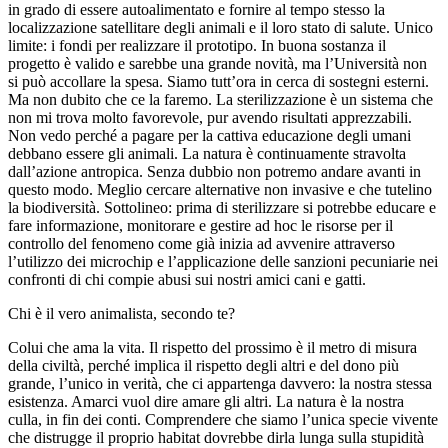
in grado di essere autoalimentato e fornire al tempo stesso la
localizzazione satellitare degli animali e il loro stato di salute. Unico
limite: i fondi per realizzare il prototipo. In buona sostanza il
progetto è valido e sarebbe una grande novità, ma l’Università non
si può accollare la spesa. Siamo tutt’ora in cerca di sostegni esterni.
Ma non dubito che ce la faremo. La sterilizzazione è un sistema che
non mi trova molto favorevole, pur avendo risultati apprezzabili.
Non vedo perché a pagare per la cattiva educazione degli umani
debbano essere gli animali. La natura è continuamente stravolta
dall’azione antropica. Senza dubbio non potremo andare avanti in
questo modo. Meglio cercare alternative non invasive e che tutelino
la biodiversità. Sottolineo: prima di sterilizzare si potrebbe educare e
fare informazione, monitorare e gestire ad hoc le risorse per il
controllo del fenomeno come già inizia ad avvenire attraverso
l’utilizzo dei microchip e l’applicazione delle sanzioni pecuniarie nei
confronti di chi compie abusi sui nostri amici cani e gatti.
Chi è il vero animalista, secondo te?
Colui che ama la vita. Il rispetto del prossimo è il metro di misura
della civiltà, perché implica il rispetto degli altri e del dono più
grande, l’unico in verità, che ci appartenga davvero: la nostra stessa
esistenza. Amarci vuol dire amare gli altri. La natura è la nostra
culla, in fin dei conti. Comprendere che siamo l’unica specie vivente
che distrugge il proprio habitat dovrebbe dirla lunga sulla stupidità