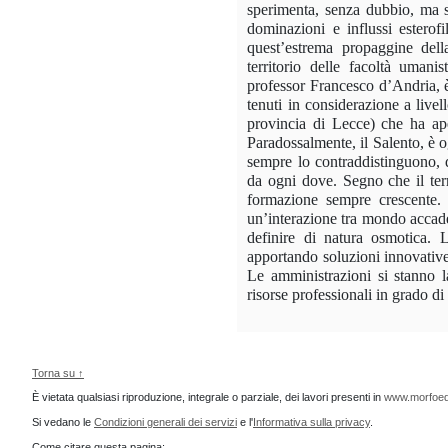
sperimenta, senza dubbio, ma si
dominazioni e influssi esterof
quest’estrema propaggine della
territorio delle facoltà umanis
professor Francesco d’Andria, è 
tenuti in considerazione a live
provincia di Lecce) che ha aper
Paradossalmente, il Salento, è o
sempre lo contraddistinguono, q
da ogni dove. Segno che il terr
formazione sempre crescente. 
un’interazione tra mondo accadem
definire di natura osmotica.
apportando soluzioni innovative 
Le amministrazioni si stanno l
risorse professionali in grado di
Torna su ↑
È vietata qualsiasi riproduzione, integrale o parziale, dei lavori presenti in
www.morfoed
Si vedano le
Condizioni generali dei servizi
e l'
Informativa sulla privacy
.
Come citare questa pagina: