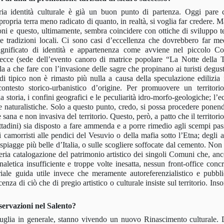
ria identità culturale è già un buon punto di partenza. Oggi pare 
ropria terra meno radicato di quanto, in realtà, si voglia far credere. 
oni e questo, ultimamente, sembra coincidere con ottiche di sviluppo ter
e tradizioni locali. Ci sono casi d’eccellenza che dovrebbero far med
significato di identità e appartenenza come avviene nel piccolo 
ecce (sede dell’evento canoro di matrice popolare “La Notte della T
a a che fare con l’invasione delle sagre che propinano ai turisti degust
e di tipico non è rimasto più nulla a causa della speculazione edilizia
contesto storico-urbanistico d’origine. Per promuovere un territori
storia, i confini geografici e le peculiarità idro-morfo-geologiche; l’e
e naturalistiche. Solo a questo punto, credo, si possa procedere ponend
ne sana e non invasiva del territorio. Questo, però, a patto che il territorio
ttadini) sia disposto a fare ammenda e a porre rimedio agli scempi pass
ei camorristi alle pendici del Vesuvio o della mafia sotto l’Etna; degli 
 spiagge più belle d’Italia, o sulle scogliere soffocate dal cemento. No
ria catalogazione del patrimonio artistico dei singoli Comuni che, anc
naletica insufficiente e troppe volte inesatta, nessun front-office conc
iale guida utile invece che meramente autoreferenzialistico e pubblic
enza di ciò che di pregio artistico o culturale insiste sul territorio. I
sservazioni nel Salento?
 Puglia in generale, stanno vivendo un nuovo Rinascimento culturale. 