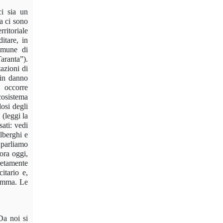
ci sia un
Ma ci sono
ritoriale
itare, in
Comune di
aranta”).
azioni di
 in danno
o occorre
cosistema
osi degli
 (leggi la
ati: vedi
alberghi e
n parliamo
ora oggi,
retamente
itario e,
nsomma. Le
Da noi si