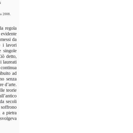
i
io 2008.
la regola
, evidente
romessi da
 i lavori
e singole
Ciò detto,
i laureati
i continua
ibuito ad
ano senza
re d’arte.
lle teorie
ll’antico
 da secoli
e soffrono
 a pietra
 svolgeva