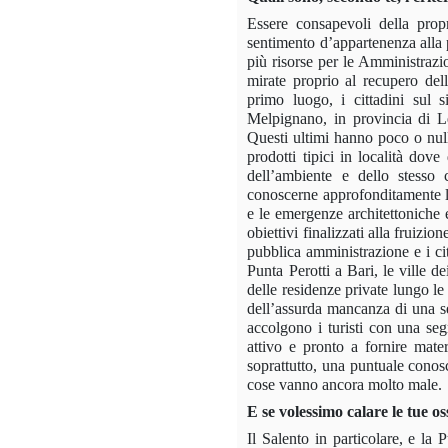
Essere consapevoli della prop
sentimento d’appartenenza alla p
più risorse per le Amministrazi
mirate proprio al recupero dell
primo luogo, i cittadini sul 
Melpignano, in provincia di L
Questi ultimi hanno poco o null
prodotti tipici in località dov
dell’ambiente e dello stesso 
conoscerne approfonditamente la 
e le emergenze architettoniche 
obiettivi finalizzati alla fruizio
pubblica amministrazione e i ci
Punta Perotti a Bari, le ville d
delle residenze private lungo le
dell’assurda mancanza di una se
accolgono i turisti con una seg
attivo e pronto a fornire mater
soprattutto, una puntuale conosc
cose vanno ancora molto male.
E se volessimo calare le tue o
Il Salento in particolare, e la