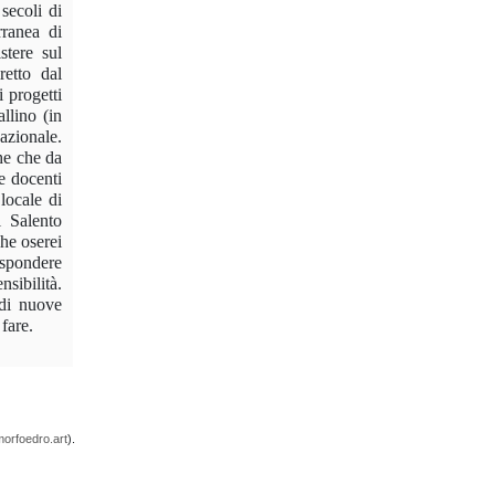
secoli di
rranea di
stere sul
retto dal
i progetti
llino (in
azionale.
he che da
e docenti
locale di
l Salento
che oserei
spondere
nsibilità.
 di nuove
 fare.
orfoedro.art
).