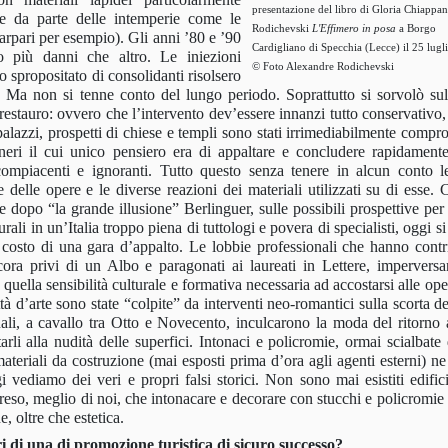
presentazione del libro di Gloria Chiappan
e da parte delle intemperie come le
Rodichevski
L'Effimero in posa
a Borgo
 carpari per esempio). Gli anni ’80 e ’90
Cardigliano di Specchia (Lecce) il 25 lugl
o più danni che altro. Le iniezioni
© Foto Alexandre Rodichevski
o spropositato di consolidanti risolsero
Ma non si tenne conto del lungo periodo. Soprattutto si sorvolò sul
 restauro: ovvero che l’intervento dev’essere innanzi tutto conservativo
i palazzi, prospetti di chiese e templi sono stati irrimediabilmente comp
gneri il cui unico pensiero era di appaltare e concludere rapidamente
compiacenti e ignoranti. Tutto questo senza tenere in alcun conto l
e delle opere e le diverse reazioni dei materiali utilizzati su di esse. 
e dopo “la grande illusione” Berlinguer, sulle possibili prospettive per 
li in un’Italia troppo piena di tuttologi e povera di specialisti, oggi s
 costo di una gara d’appalto. Le lobbie professionali che hanno contr
cora privi di un Albo e paragonati ai laureati in Lettere, impervers
 quella sensibilità culturale e formativa necessaria ad accostarsi alle ope
à d’arte sono state “colpite” da interventi neo-romantici sulla scorta de
li, a cavallo tra Otto e Novecento, inculcarono la moda del ritorno a
tarli alla nudità delle superfici. Intonaci e policromie, ormai scialbate
 materiali da costruzione (mai esposti prima d’ora agli agenti esterni) n
i vediamo dei veri e propri falsi storici. Non sono mai esistiti edifici
reso, meglio di noi, che intonacare e decorare con stucchi e policromie
, oltre che estetica.
eri di una di promozione turistica di sicuro successo?