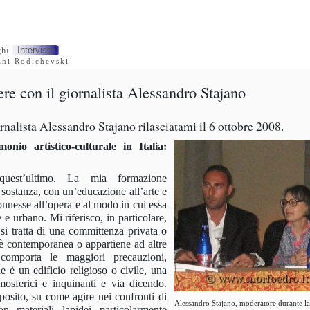
ghi
Interviste
ani Rodichevski
re con il giornalista Alessandro Stajano
rnalista Alessandro Stajano rilasciatami il 6 ottobre 2008.
nio artistico-culturale in Italia:
quest’ultimo. La mia formazione
 sostanza, con un’educazione all’arte e
onnesse all’opera e al modo in cui essa
 e urbano. Mi riferisco, in particolare,
 si tratta di una committenza privata o
a è contemporanea o appartiene ad altre
comporta le maggiori precauzioni,
e è un edificio religioso o civile, una
tmosferici e inquinanti e via dicendo.
posito, su come agire nei confronti di
Alessandro Stajano, moderatore durante l
con materiali lapidei particolarmente