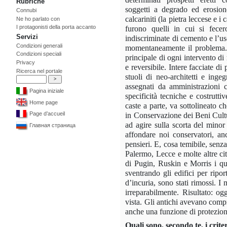
Rubriche
soggetti a degrado ed erosion
Connubi
calcariniti (la pietra leccese e i
Ne ho parlato con
I protagonisti della porta accanto
furono quelli in cui si fecer
Servizi
indiscriminate di cemento e l’us
Condizioni generali
momentaneamente il problema. 
Condizioni speciali
principale di ogni intervento di
Privacy
e reversibile. Intere facciate d
Ricerca nel portale
stuoli di neo-architetti e inge
assegnati da amministrazioni 
Pagina iniziale
specificità tecniche e costruttiv
Home page
caste a parte, va sottolineato ch
Page d’accueil
in Conservazione dei Beni Cultura
ad agire sulla scorta del minor
Главная страница
affondare noi conservatori, an
pensieri. E, cosa temibile, senza
Palermo, Lecce e molte altre citt
di Pugin, Ruskin e Morris i qua
sventrando gli edifici per ripor
d’incuria, sono stati rimossi. I
irreparabilmente. Risultato: ogg
vista. Gli antichi avevano comp
anche una funzione di protezione
Quali sono, secondo te, i crit