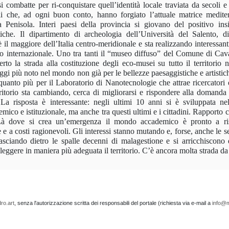
 combatte per ri-conquistare quell’identità locale traviata da secoli e 
ili che, ad ogni buon conto, hanno forgiato l’attuale matrice medite
 Penisola. Interi paesi della provincia si giovano del positivo insi
tiche. Il dipartimento di archeologia dell’Università del Salento, di
il maggiore dell’Italia centro-meridionale e sta realizzando interessant
llo internazionale. Uno tra tanti il “museo diffuso” del Comune di Cava
to la strada alla costituzione degli eco-musei su tutto il territorio n
ggi più noto nel mondo non già per le bellezze paesaggistiche e artistic
uanto più per il Laboratorio di Nanotecnologie che attrae ricercatori 
itorio sta cambiando, cerca di migliorarsi e rispondere alla domanda 
La risposta è interessante: negli ultimi 10 anni si è sviluppata ne
ico e istituzionale, ma anche tra questi ultimi e i cittadini. Rapporto 
 Là dove si crea un’emergenza il mondo accademico è pronto a ri
e a costi ragionevoli. Gli interessi stanno mutando e, forse, anche le se
asciando dietro le spalle decenni di malagestione e si arricchiscono
 leggere in maniera più adeguata il territorio. C’è ancora molta strada da
ro.art
, senza l'autorizzazione scritta dei responsabili del portale (richiesta via e-mail a
info@m