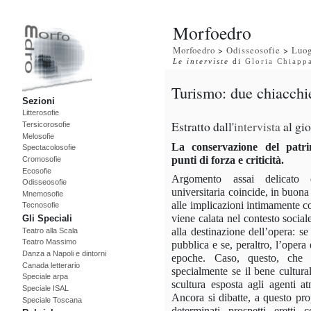
Morfoedro
Morfoedro
>
Odisseosofie
>
Luo
Le interviste
di
Gloria Chiapp
Turismo: due chiacchie
Sezioni
Litterosofie
Estratto dall'
intervista
al gio
Tersicorosofie
Melosofie
La conservazione del patrimo
Spectacolosofie
punti di forza e criticità.
Cromosofie
Ecosofie
Argomento assai delicato 
Odisseosofie
universitaria coincide, in buona
Mnemosofie
alle implicazioni intimamente c
Tecnosofie
viene calata nel contesto sociale
Gli Speciali
alla destinazione dell’opera: se
Teatro alla Scala
Teatro Massimo
pubblica e se, peraltro, l’oper
Danza a Napoli e dintorni
epoche. Caso, questo, che 
Canada letterario
specialmente se il bene cultural
Speciale arpa
scultura esposta agli agenti a
Speciale ISAL
Ancora si dibatte, a questo pro
Speciale Toscana
determinati prospetti eretti 