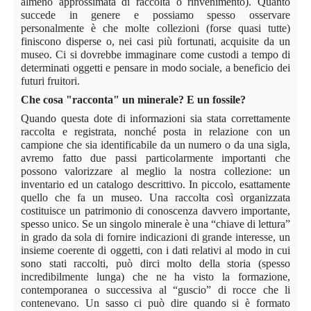
almeno approssimata di raccolta o rinvenimento). Quanto
succede in genere e possiamo spesso osservare
personalmente è che molte collezioni (forse quasi tutte)
finiscono disperse o, nei casi più fortunati, acquisite da un
museo. Ci si dovrebbe immaginare come custodi a tempo di
determinati oggetti e pensare in modo sociale, a beneficio dei
futuri fruitori.
Che cosa "racconta" un minerale? E un fossile?
Quando questa dote di informazioni sia stata correttamente
raccolta e registrata, nonché posta in relazione con un
campione che sia identificabile da un numero o da una sigla,
avremo fatto due passi particolarmente importanti che
possono valorizzare al meglio la nostra collezione: un
inventario ed un catalogo descrittivo. In piccolo, esattamente
quello che fa un museo. Una raccolta così organizzata
costituisce un patrimonio di conoscenza davvero importante,
spesso unico. Se un singolo minerale è una “chiave di lettura”
in grado da sola di fornire indicazioni di grande interesse, un
insieme coerente di oggetti, con i dati relativi al modo in cui
sono stati raccolti, può dirci molto della storia (spesso
incredibilmente lunga) che ne ha visto la formazione,
contemporanea o successiva al “guscio” di rocce che li
contenevano. Un sasso ci può dire quando si è formato