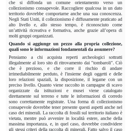
che si diffonda un comune orientamento verso un
collezionismo consapevole. Raccogliere qualcosa in un dato
territorio dovrebbe comportarne anche una sua conoscenza.
Negli Stati Uniti, il collezionismo è diffusamente praticato ad
alto livello e, allo stesso tempo, è riconosciuto come
un’attività ricreativa e formativa, anche grazie all’opera di
molti gruppi organizzati.
Quando si aggiunge un pezzo alla propria collezione,
quali sono le informazioni fondamentali da assumere?
Pensiamo a chi acquista reperti archeologici sottratti
illegalmente al loro sito di ritrovamento dai "tombaroli". Ciò
che è prezioso, e che corre il rischio di andare
irrimediabilmente perduto, è l'insieme degli oggetti e delle
loro relazioni spaziali, la disposizione, il legame con un
preciso livello. Quanto viene raccolto in campagne di scavo
organizzate da istituzioni e musei viene catalogato
direttamente sul terreno e tutte le informazioni di corredo
sono correttamente registrate. Una forma di collezionismo
consapevole dovrebbe tener presente questi aspetti anche nel
caso dei minerali. La raccolta di fossili sul territorio italiano è
vietata, mentre può avvenire in località estere, anche della
massima importanza, e, in quel caso, dovrebbe condividere
gli stessi criteri della raccolta di minerali. Fatto salvo il caso