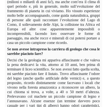
(milioni o miliardi di anni fa!), ma anche com’era il clima di
quel periodo e, più in generale, molto sull’evoluzione del
frammento di pianeta in cui viviamo. Ho vissuto esperienze
molto belle accompagnando, come guida naturalistica, gruppi
di persone alle quali raccontare l’evoluzione del Lago di
Como, il sollevamento delle Alpi, la collisione tra Africa ed
Europa ed altre cose apparentemente impossibili o
incomprensibili, facendo loro osservare le forme di
paesaggio, ma anche rocce e minerali di cui potersi portare a
casa un piccolo campione come ricordo.
Se non avesse intrapreso la carriera di geologo che cosa le
sarebbe piaciuto fare?
Decisi che la geologia mi appariva affascinante e che valeva
la pena dedicarvi la vita, attorno ai 10 anni, ben prima di
terminare il liceo scientifico. Se non avessi fatto quella scelta,
mi sarebbe piaciuto fare il liutaio. Trovo affascinante l’odore
del legno (anche quello artificiale delle vernici) e, a questo
proposito, ricordo distintamente come facevano i locali che
vivono nella foresta amazzonica a riconoscere un albero, la
cui chioma si trova, a volte, a 40 o 50 metri d’altezza.
Prelevavano col machete un piccolo campione di legno e
l’annusavano. Alcune essenze (un termine davvero poco
casuale per i vari tipi di albero) hanno odori caratteristici,