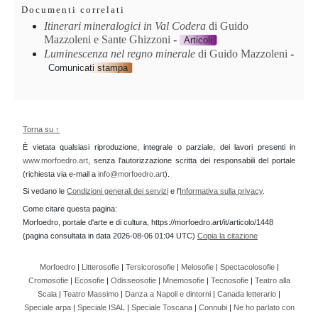
Documenti correlati
Itinerari mineralogici in Val Codera
di Guido
Mazzoleni e Sante Ghizzoni
-
Articoli
Luminescenza nel regno minerale
di Guido Mazzoleni
-
Comunicati stampa
Torna su ↑
È vietata qualsiasi riproduzione, integrale o parziale, dei lavori presenti in
www.morfoedro.art
, senza l'autorizzazione scritta dei responsabili del portale
(richiesta via e-mail a
info@morfoedro.art
).
Si vedano le
Condizioni generali dei servizi
e l'
Informativa sulla privacy
.
Come citare questa pagina:
Morfoedro, portale d'arte e di cultura, https://morfoedro.art/it/articolo/1448
(pagina consultata in data 2026-08-06 01:04 UTC)
Copia la citazione
Morfoedro
|
Litterosofie
|
Tersicorosofie
|
Melosofie
|
Spectacolosofie
|
Cromosofie
|
Ecosofie
|
Odisseosofie
|
Mnemosofie
|
Tecnosofie
|
Teatro alla
Scala
|
Teatro Massimo
|
Danza a Napoli e dintorni
|
Canada letterario
|
Speciale arpa
|
Speciale ISAL
|
Speciale Toscana
|
Connubi
|
Ne ho parlato con