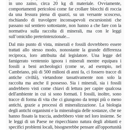
in uno zaino, circa 20 kg di materiale. Ovviamente,
comportamenti pericolosi come far crollare blocchi di roccia
da una fessura piena di quarzi, su un versante scosceso,
rischiando di travolgere inconsapevoli escursionisti che
passano sul sentiero sottostante, non hanno a che fare con la
normativa sulla raccolta di minerali, ma con le leggi
sull’omicidio preterintenzionale...
Dal mio punto di vista, minerali e fossili dovrebbero essere
trattati allo stesso modo, nonostante la grande differenza
reciproca, loro attribuita dal legislatore. Una legge del
famigerato ventennio ignora i minerali mentre equipara i
fossili a beni archeologici (come se, ad esempio, nel
Cambriano, più di 500 milioni di anni fa, ci fossero tracce di
antiche civiltà), vietandone tassativamente non solo la
raccolta ma anche il possesso. Sia i minerali, sia i fossili
andrebbero visti come chiavi di lettura per capire qualcosa
dell'ambiente in cui si sono formati. I fossili, inoltre, sono
tracce di forma di vita che ci giungono da tempi più o meno
antichi, grazie a processi di mineralizzazione. La biologia
degli antichi organismi e la mineralogia delle sostanze, che ne
hanno fissato la traccia, andrebbero viste nel loro insieme. Se
le leggi di un Paese ne rispecchiano natura degli abitanti e
specifici problemi locali, bisognerebbe pensare all'opportunità