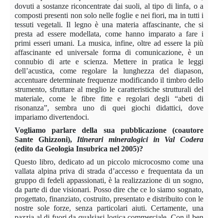
dovuti a sostanze riconcentrate dai suoli, al tipo di linfa, o a
composti presenti non solo nelle foglie e nei fiori, ma in tutti i
tessuti vegetali. Il legno è una materia affascinante, che si
presta ad essere modellata, come hanno imparato a fare i
primi esseri umani. La musica, infine, oltre ad essere la più
affascinante ed universale forma di comunicazione, è un
connubio di arte e scienza. Mettere in pratica le leggi
dell’acustica, come regolare la lunghezza del diapason,
accentuare determinate frequenze modificando il timbro dello
strumento, sfruttare al meglio le caratteristiche strutturali del
materiale, come le fibre fitte e regolari degli “abeti di
risonanza”, sembra uno di quei giochi didattici, dove
impariamo divertendoci.
Vogliamo parlare della sua pubblicazione (coautore
Sante Ghizzoni),
Itinerari mineralogici in Val Codera
(edito da Geologia Insubrica nel 2005)?
Questo libro, dedicato ad un piccolo microcosmo come una
vallata alpina priva di strada d’accesso e frequentata da un
gruppo di fedeli appassionati, è la realizzazione di un sogno,
da parte di due visionari. Posso dire che ce lo siamo sognato,
progettato, finanziato, costruito, presentato e distribuito con le
nostre sole forze, senza particolari aiuti. Certamente, una
pazzia al di fuori da qualsiasi logica commerciale. Con il ben