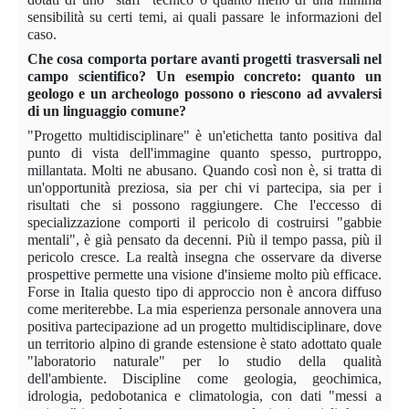
sensibilità su certi temi, ai quali passare le informazioni del
caso.
Che cosa comporta portare avanti progetti trasversali nel
campo scientifico? Un esempio concreto: quanto un
geologo e un archeologo possono o riescono ad avvalersi
di un linguaggio comune?
"Progetto multidisciplinare" è un'etichetta tanto positiva dal
punto di vista dell'immagine quanto spesso, purtroppo,
millantata. Molti ne abusano. Quando così non è, si tratta di
un'opportunità preziosa, sia per chi vi partecipa, sia per i
risultati che si possono raggiungere. Che l'eccesso di
specializzazione comporti il pericolo di costruirsi "gabbie
mentali", è già pensato da decenni. Più il tempo passa, più il
pericolo cresce. La realtà insegna che osservare da diverse
prospettive permette una visione d'insieme molto più efficace.
Forse in Italia questo tipo di approccio non è ancora diffuso
come meriterebbe. La mia esperienza personale annovera una
positiva partecipazione ad un progetto multidisciplinare, dove
un territorio alpino di grande estensione è stato adottato quale
"laboratorio naturale" per lo studio della qualità
dell'ambiente. Discipline come geologia, geochimica,
idrologia, pedobotanica e climatologia, con dati "messi a