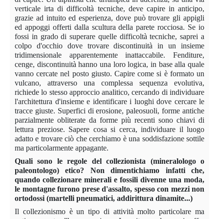
verticale irta di difficoltà tecniche, deve capire in anticipo,
grazie ad intuito ed esperienza, dove può trovare gli appigli
ed appoggi offerti dalla scultura della parete rocciosa. Se io
fossi in grado di superare quelle difficoltà tecniche, saprei a
colpo d'occhio dove trovare discontinuità in un insieme
tridimensionale apparentemente inattaccabile. Fenditure,
cenge, discontinuità hanno una loro logica, in base alla quale
vanno cercate nel posto giusto. Capire come si è formato un
vulcano, attraverso una complessa sequenza evolutiva,
richiede lo stesso approccio analitico, cercando di individuare
l'architettura d'insieme e identificare i luoghi dove cercare le
tracce giuste. Superfici di erosione, paleosuoli, forme antiche
parzialmente obliterate da forme più recenti sono chiavi di
lettura preziose. Sapere cosa si cerca, individuare il luogo
adatto e trovare ciò che cerchiamo è una soddisfazione sottile
ma particolarmente appagante.
Quali sono le regole del collezionista (mineralologo o
paleontologo) etico? Non dimentichiamo infatti che,
quando collezionare minerali e fossili divenne una moda,
le montagne furono prese d'assalto, spesso con mezzi non
ortodossi (martelli pneumatici, addirittura dinamite...)
Il collezionismo è un tipo di attività molto particolare ma