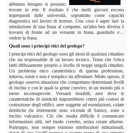
abbiamo bisogno si possano
trovare in rete. Il risultato è che molti giovani escono
impreparati dalle università, soprattutto come capacità
diagnostica nel lavoro di terreno. Una cosa è saper fare la
simulazione di una frana al computer, un'altra ben diversa è
trovarsi di fronte ad un versante in frana, guardarlo e…
vedere la frana.
Quali sono i principi etici del geologo?
I principi etici del geologo sono gli stessi di qualsiasi cittadino
che sia responsabile di un lavoro tecnico. Temo che l'etica
latiti diffusamente proprio a livello di troppi singoli cittadini.
Un problema etico caratteristico di questa professione,
tuttavia, esiste e non è semplice da affrontare. Molto spesso, il
geologo osserva situazioni che comportano determinati livelli
di rischio e con le quali la gente convive, in un mondo più o
meno inconsapevole. Versanti instabili, aree dove le
caratteristiche di sismicità imporrebbero criteri più costosi di
costruzione degli edifici, aree soggette ad esondazioni, colate
detritiche (la tristemente nota vicenda di Sarno), zone a
rischio vulcanico. Ciò che risulta difficile è comunicare
informazioni utili, nel modo corretto, senza creare allarme.
Purtroppo, non sempre esistono interlocutori istituzionali,
dotati di uno "staff" tecnico o quanto meno di una minima