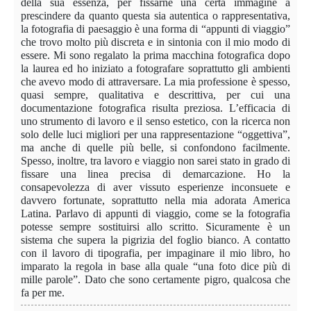
della sua essenza, per fissarne una certa immagine a
prescindere da quanto questa sia autentica o rappresentativa,
la fotografia di paesaggio è una forma di “appunti di viaggio”
che trovo molto più discreta e in sintonia con il mio modo di
essere. Mi sono regalato la prima macchina fotografica dopo
la laurea ed ho iniziato a fotografare soprattutto gli ambienti
che avevo modo di attraversare. La mia professione è spesso,
quasi sempre, qualitativa e descrittiva, per cui una
documentazione fotografica risulta preziosa. L’efficacia di
uno strumento di lavoro e il senso estetico, con la ricerca non
solo delle luci migliori per una rappresentazione “oggettiva”,
ma anche di quelle più belle, si confondono facilmente.
Spesso, inoltre, tra lavoro e viaggio non sarei stato in grado di
fissare una linea precisa di demarcazione. Ho la
consapevolezza di aver vissuto esperienze inconsuete e
davvero fortunate, soprattutto nella mia adorata America
Latina. Parlavo di appunti di viaggio, come se la fotografia
potesse sempre sostituirsi allo scritto. Sicuramente è un
sistema che supera la pigrizia del foglio bianco. A contatto
con il lavoro di tipografia, per impaginare il mio libro, ho
imparato la regola in base alla quale “una foto dice più di
mille parole”. Dato che sono certamente pigro, qualcosa che
fa per me.