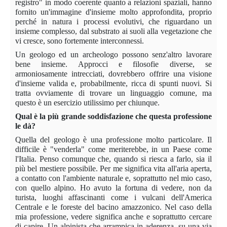
registro" in modo coerente quanto a relazioni spaziali, hanno
fornito un'immagine d'insieme molto approfondita, proprio
perché in natura i processi evolutivi, che riguardano un
insieme complesso, dal substrato ai suoli alla vegetazione che
vi cresce, sono fortemente interconnessi.
Un geologo ed un archeologo possono senz'altro lavorare
bene insieme. Approcci e filosofie diverse, se
armoniosamente intrecciati, dovrebbero offrire una visione
d'insieme valida e, probabilmente, ricca di spunti nuovi. Si
tratta ovviamente di trovare un linguaggio comune, ma
questo è un esercizio utilissimo per chiunque.
Qual è la più grande soddisfazione che questa professione
le dà?
Quella del geologo è una professione molto particolare. Il
difficile è "venderla" come meriterebbe, in un Paese come
l'Italia. Penso comunque che, quando si riesca a farlo, sia il
più bel mestiere possibile. Per me significa vita all'aria aperta,
a contatto con l'ambiente naturale e, soprattutto nel mio caso,
con quello alpino. Ho avuto la fortuna di vedere, non da
turista, luoghi affascinanti come i vulcani dell'America
Centrale e le foreste del bacino amazzonico. Nel caso della
mia professione, vedere significa anche e soprattutto cercare
di capire. Un alpinista che arrampica in aderenza, su una via