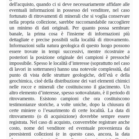
dell'acquisto, quando ci si deve necessariamente affidare alle
eventuali informazioni in possesso del venditore, nel caso
fortunato di ritrovamenti di minerali che si voglia conservare
nella propria collezione, sarebbe raccomandabile raccogliere
un minimo di dati originali. Per quanto possa sembrare
banale, la prima cosa è l'insieme di informazioni più
dettagliate e precise possibili sulla località di ritrovamento.
Informazioni sulla natura geologica di questo luogo possono
essere trovate in tempi successivi, mentre ricostruire a
posteriori la posizione originale dei campioni è pressoché
impossibile. Spesso le località d’interesse (soprattutto nel caso
di lavori in sotterraneo) hanno una notevole complessità, dal
punto di vista delle strutture geologiche, dell’età e della
geochimica, cioè della distribuzione dei vari elementi chimici
nelle rocce e minerali che costituiscono il giacimento. Un
altro elemento d’interesse, spesso sottovalutato, è il periodo di
ritrovamento. Esistono campioni che ora costituiscono
testimonianze storiche, a volte uniche, dopo la chiusura di
certe miniere o l’esaurimento di certe località. La data di
ritrovamento (o di acquisizione) dovrebbe sempre essere
registrata. Nel caso di acquisto, converrebbe registrare anche
costo, nome del venditore ed eventuale provenienza da
preesistenti collezioni (e in questo caso, ancora, la data