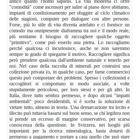
antico quanto l'homo sapiens. La vita moderna ci offre
"comodità" come ascensori per salire al piano dove abitiamo,
impianti di condizionamento per sfuggire al ciclo climatico
delle stagioni, computer per dialogare con altre persone.
Forse, più lo stile di vita diventa artefatto e ci fornisce un
comodo ma onnipresente diaframma tra noi e il modo reale,
più sentiamo il bisogno di raccogliere qualche oggetto
"primitivo", come può esserlo una pietra. Lo raccogliamo
perché qualcosa ci incuriosisce, anche se non saremmo
sempre in grado di spiegarne il motivo. Raccogliere significa
però prendere qualcosa dall'ambiente naturale e tenerlo per
noi. Nel caso della raccolta di minerali per costruirsi una
collezione privata (o, in qualche caso, per farne commercio)
questo può comportare dei problemi. Spesso i collezionisti e
raccoglitori si comportano in modo asociale, a volte
stupidamente pericoloso, per loro stessi e per gli altri. In
Italia, dove tutto sembra permesso, e dopo alcuni "impatti
ambientali" poco desiderabili, si è scelta la soluzione di
vietare tutto, almeno in teoria. Una demarcazione tra lecito e
illecito può tuttavia basarsi sul buon senso, se chi legifera non
si prende un eccesso di margine conservativo, per scarsa
conoscenza della questione. In Svizzera, nei luoghi più
importanti per la ricerca mineralogica, basta dotarsi di
permesso a pagamento e portare a casa quello che può stare