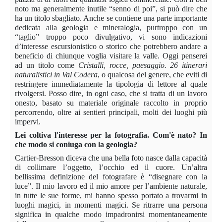
noto ma generalmente inutile “senno di poi”, si può dire che
ha un titolo sbagliato. Anche se contiene una parte importante
dedicata alla geologia e mineralogia, purtroppo con un
“taglio” troppo poco divulgativo, vi sono indicazioni
d’interesse escursionistico o storico che potrebbero andare a
beneficio di chiunque voglia visitare la valle. Oggi penserei
ad un titolo come
Cristalli, rocce, paesaggio. 26 itinerari
naturalistici in Val Codera
, o qualcosa del genere, che eviti di
restringere immediatamente la tipologia di lettore al quale
rivolgersi. Posso dire, in ogni caso, che si tratta di un lavoro
onesto, basato su materiale originale raccolto in proprio
percorrendo, oltre ai sentieri principali, molti dei luoghi più
impervi.
Lei coltiva l'interesse per la fotografia. Com'è nato? In
che modo si coniuga con la geologia?
Cartier-Bresson diceva che una bella foto nasce dalla capacità
di collimare l’oggetto, l’occhio ed il cuore. Un’altra
bellissima definizione del fotografare è “disegnare con la
luce”. Il mio lavoro ed il mio amore per l’ambiente naturale,
in tutte le sue forme, mi hanno spesso portato a trovarmi in
luoghi magici, in momenti magici. Se ritrarre una persona
significa in qualche modo impadronirsi momentaneamente