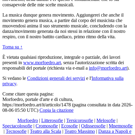
consapevole delle mie scelte musicali.
La musica dunque genera movimento. Aggiungerei che anche il
movimento genera musica, a partire dal corpo del musicista che
muovendosi anima il suo strumento musicale, concludendo con la
danza/movimento generata da noi stessi in relazione con il nostro
respiro, con il nostro battito cardiaco, primo ritmo della vita.
Torna su ↑
È vietata qualsiasi riproduzione, integrale o parziale, dei lavori
presenti in
www.morfoedro.art
, senza l'autorizzazione scritta dei
responsabili del portale (richiesta via e-mail a
info@morfoedro.art
).
Si vedano le
Condizioni generali dei servizi
e l'
Informativa sulla
privacy
.
Come citare questa pagina:
Morfoedro, portale d'arte e di cultura,
https://morfoedro.art/it/articolo/1478 (pagina consultata in data 2026-
08-06 05:50 UTC)
Copia la citazione
Morfoedro
|
Litterosofie
|
Tersicorosofie
|
Melosofie
|
Spectacolosofie
|
Cromosofie
|
Ecosofie
|
Odisseosofie
|
Mnemosofie
|
Tecnosofie
|
Teatro alla Scala
|
Teatro Massimo
|
Danza a Napoli e