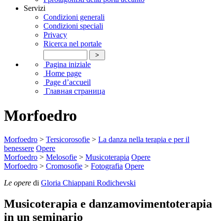
Servizi
Condizioni generali
Condizioni speciali
Privacy
Ricerca nel portale
Pagina iniziale
Home page
Page d’accueil
Главная страница
Morfoedro
Morfoedro
>
Tersicorosofie
>
La danza nella terapia e per il
benessere
Opere
Morfoedro
>
Melosofie
>
Musicoterapia
Opere
Morfoedro
>
Cromosofie
>
Fotografia
Opere
Le opere
di
Gloria Chiappani Rodichevski
Musicoterapia e danzamovimentoterapia
in un seminario