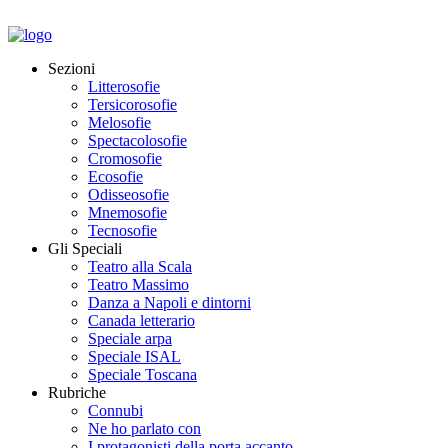
Sezioni
Litterosofie
Tersicorosofie
Melosofie
Spectacolosofie
Cromosofie
Ecosofie
Odisseosofie
Mnemosofie
Tecnosofie
Gli Speciali
Teatro alla Scala
Teatro Massimo
Danza a Napoli e dintorni
Canada letterario
Speciale arpa
Speciale ISAL
Speciale Toscana
Rubriche
Connubi
Ne ho parlato con
I protagonisti della porta accanto