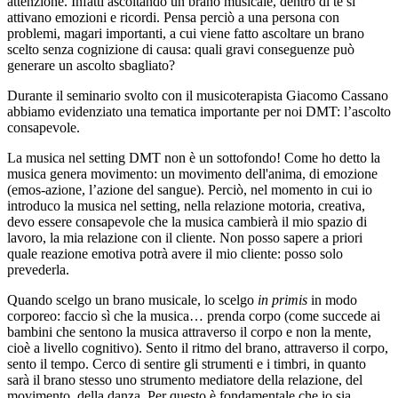
attenzione. Infatti ascoltando un brano musicale, dentro di te si
attivano emozioni e ricordi. Pensa perciò a una persona con
problemi, magari importanti, a cui viene fatto ascoltare un brano
scelto senza cognizione di causa: quali gravi conseguenze può
generare un ascolto sbagliato?
Durante il seminario svolto con il musicoterapista Giacomo Cassano
abbiamo evidenziato una tematica importante per noi DMT: l’ascolto
consapevole.
La musica nel setting DMT non è un sottofondo! Come ho detto la
musica genera movimento: un movimento dell'anima, di emozione
(emos-azione, l’azione del sangue). Perciò, nel momento in cui io
introduco la musica nel setting, nella relazione motoria, creativa,
devo essere consapevole che la musica cambierà il mio spazio di
lavoro, la mia relazione con il cliente. Non posso sapere a priori
quale reazione emotiva potrà avere il mio cliente: posso solo
prevederla.
Quando scelgo un brano musicale, lo scelgo
in primis
in modo
corporeo: faccio sì che la musica… prenda corpo (come succede ai
bambini che sentono la musica attraverso il corpo e non la mente,
cioè a livello cognitivo). Sento il ritmo del brano, attraverso il corpo,
sento il tempo. Cerco di sentire gli strumenti e i timbri, in quanto
sarà il brano stesso uno strumento mediatore della relazione, del
movimento, della danza. Per questo è fondamentale che io sia