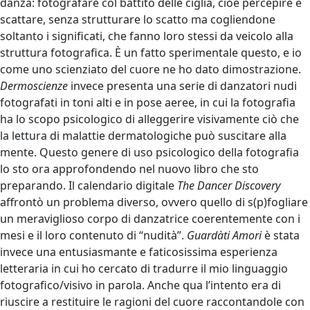
danza: fotografare col battito delle ciglia, cioè percepire e
scattare, senza strutturare lo scatto ma cogliendone
soltanto i significati, che fanno loro stessi da veicolo alla
struttura fotografica. È un fatto sperimentale questo, e io
come uno scienziato del cuore ne ho dato dimostrazione.
Dermoscienze
invece presenta una serie di danzatori nudi
fotografati in toni alti e in pose aeree, in cui la fotografia
ha lo scopo psicologico di alleggerire visivamente ciò che
la lettura di malattie dermatologiche può suscitare alla
mente. Questo genere di uso psicologico della fotografia
lo sto ora approfondendo nel nuovo libro che sto
preparando. Il calendario digitale
The Dancer Discovery
affrontò un problema diverso, ovvero quello di s(p)fogliare
un meraviglioso corpo di danzatrice coerentemente con i
mesi e il loro contenuto di “nudità”.
Guardàti
Amori
è stata
invece una entusiasmante e faticosissima esperienza
letteraria in cui ho cercato di tradurre il mio linguaggio
fotografico/visivo in parola. Anche qua l’intento era di
riuscire a restituire le ragioni del cuore raccontandole con