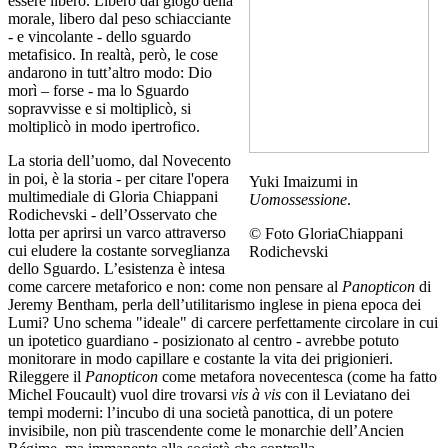
essere libero. Libero dal giogo della
morale, libero dal peso schiacciante
‑ e vincolante ‑ dello sguardo
metafisico. In realtà, però, le cose
andarono in tutt’altro modo: Dio
morì – forse ‑ ma lo Sguardo
sopravvisse e si moltiplicò, si
moltiplicò in modo ipertrofico.
La storia dell’uomo, dal Novecento
in poi, è la storia ‑ per citare l'opera
Yuki Imaizumi in
multimediale di Gloria Chiappani
Uomossessione
.
Rodichevski ‑ dell’Osservato che
lotta per aprirsi un varco attraverso
© Foto GloriaChiappani
cui eludere la costante sorveglianza
Rodichevski
dello Sguardo. L’esistenza è intesa
come carcere metaforico e non: come non pensare al
Panopticon
di
Jeremy Bentham, perla dell’utilitarismo inglese in piena epoca dei
Lumi? Uno schema "ideale" di carcere perfettamente circolare in cui
un ipotetico guardiano ‑ posizionato al centro ‑ avrebbe potuto
monitorare in modo capillare e costante la vita dei prigionieri.
Rileggere il
Panopticon
come metafora novecentesca (come ha fatto
Michel Foucault) vuol dire trovarsi
vis à vis
con il Leviatano dei
tempi moderni: l’incubo di una società panottica, di un potere
invisibile, non più trascendente come le monarchie dell’Ancien