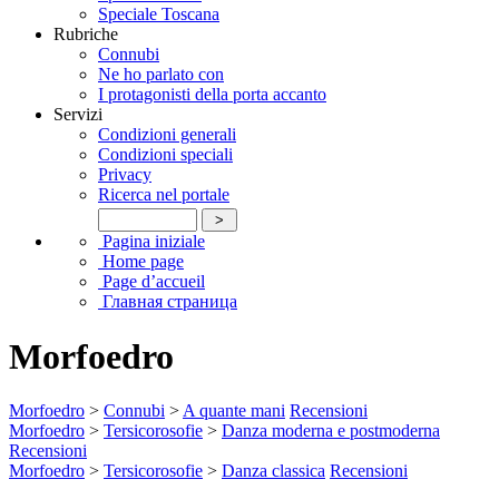
Speciale Toscana
Rubriche
Connubi
Ne ho parlato con
I protagonisti della porta accanto
Servizi
Condizioni generali
Condizioni speciali
Privacy
Ricerca nel portale
Pagina iniziale
Home page
Page d’accueil
Главная страница
Morfoedro
Morfoedro
>
Connubi
>
A quante mani
Recensioni
Morfoedro
>
Tersicorosofie
>
Danza moderna e postmoderna
Recensioni
Morfoedro
>
Tersicorosofie
>
Danza classica
Recensioni