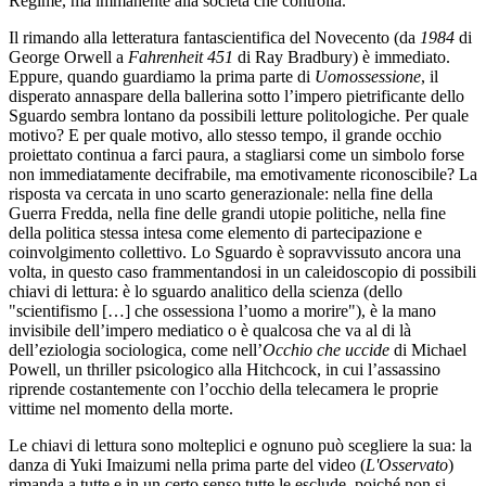
Régime, ma immanente alla società che controlla.
Il rimando alla letteratura fantascientifica del Novecento (da
1984
di
George Orwell a
Fahrenheit 451
di Ray Bradbury) è immediato.
Eppure, quando guardiamo la prima parte di
Uomossessione
, il
disperato annaspare della ballerina sotto l’impero pietrificante dello
Sguardo sembra lontano da possibili letture politologiche. Per quale
motivo? E per quale motivo, allo stesso tempo, il grande occhio
proiettato continua a farci paura, a stagliarsi come un simbolo forse
non immediatamente decifrabile, ma emotivamente riconoscibile? La
risposta va cercata in uno scarto generazionale: nella fine della
Guerra Fredda, nella fine delle grandi utopie politiche, nella fine
della politica stessa intesa come elemento di partecipazione e
coinvolgimento collettivo. Lo Sguardo è sopravvissuto ancora una
volta, in questo caso frammentandosi in un caleidoscopio di possibili
chiavi di lettura: è lo sguardo analitico della scienza (dello
"scientifismo […] che ossessiona l’uomo a morire"), è la mano
invisibile dell’impero mediatico o è qualcosa che va al di là
dell’eziologia sociologica, come nell’
Occhio che uccide
di
Michael
Powell, un thriller psicologico alla Hitchcock, in cui l’assassino
riprende costantemente con l’occhio della telecamera le proprie
vittime nel momento della morte.
Le chiavi di lettura sono molteplici e ognuno può scegliere la sua: la
danza di Yuki Imaizumi nella prima parte del video (
L'Osservato
)
rimanda a tutte e in un certo senso tutte le esclude, poiché non si