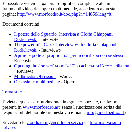
È possibile vedere la galleria fotografica completa e alcuni
frammenti video dell'opera multimediale, accedendo a questa
pagina:
http://www.morfoedro.it/doc.php?n=1485&lang=it
Documenti correlati
Il potere dello Sguardo. Intervista a Gloria Chiappani
Rodichevski
-
Interviste
The power of a Gaze. Interview with Gloria Chiappani
Rodichevski
-
Interviews
Aprire le porte al proprio “io” per riconciliarsi con se stessi
-
Recensioni
Opening the doors of your “self” to achieve self-reconciliation
-
Reviews
Multimedia Obsession
-
Works
Ossessione multimediale
-
Opere
Torna su ↑
È vietata qualsiasi riproduzione, integrale o parziale, dei lavori
presenti in
www.morfoedro.art
, senza l'autorizzazione scritta dei
responsabili del portale (richiesta via e-mail a
info@morfoedro.art
).
Si vedano le
Condizioni generali dei servizi
e l'
Informativa sulla
privacy
.