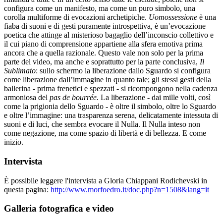
configura come un manifesto, ma come un puro simbolo, una
corolla multiforme di evocazioni archetipiche.
Uomossessione
è una
fiaba di suoni e di gesti puramente introspettiva, è un’evocazione
poetica che attinge al misterioso bagaglio dell’inconscio collettivo e
il cui piano di comprensione appartiene alla sfera emotiva prima
ancora che a quella razionale. Questo vale non solo per la prima
parte del video, ma anche e soprattutto per la parte conclusiva,
Il
Sublimato
:
sullo schermo la liberazione dallo Sguardo si configura
come liberazione dall’immagine in quanto tale; gli stessi gesti della
ballerina ‑ prima frenetici e spezzati ‑ si ricompongono nella cadenza
armoniosa del
pas
de bourrée.
La liberazione ‑ dai mille volti, così
come la prigionia dello Sguardo ‑ è oltre il simbolo, oltre lo Sguardo
e oltre l’immagine: una trasparenza serena, delicatamente intessuta di
suoni e di luci, che sembra evocare il Nulla. Il Nulla inteso non
come negazione, ma come spazio di libertà e di bellezza. E come
inizio.
Intervista
È possibile leggere l'intervista a Gloria Chiappani Rodichevski in
questa pagina:
http://www.morfoedro.it/doc.php?n=1508&lang=it
Galleria fotografica e video