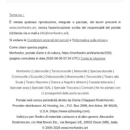
Torna su ↑
È vietata qualsiasi riproduzione, integrale o parziale, dei lavori presenti in
www.morfoedro.art
, senza l'autorizzazione scritta dei responsabili del portale
(richiesta via e-mail a
info@morfoedro.art
).
Si vedano le
Condizioni generali dei servizi
e l'
Informativa sulla privacy
.
Come citare questa pagina:
Morfoedro, portale d'arte e di cultura, https://morfoedro.art/it/articolo/1591
(pagina consultata in data 2026-08-06 07:34 UTC)
Copia la citazione
Morfoedro
|
Litterosofie
|
Tersicorosofie
|
Melosofie
|
Spectacolosofie
|
Cromosofie
|
Ecosofie
|
Odisseosofie
|
Mnemosofie
|
Tecnosofie
|
Teatro alla
Scala
|
Teatro Massimo
|
Danza a Napoli e dintorni
|
Canada letterario
|
Speciale arpa
|
Speciale ISAL
|
Speciale Toscana
|
Connubi
|
Ne ho parlato con
|
I protagonisti della porta accanto
Portale web senza periodicità diretto da Gloria Chiappani Rodichevski.
Provider-distributore: A2 Hosting, Inc., P.O. Box 2998, Ann Arbor, MI 48106,
U.S.A. (https://www.a2hosting.com).
Indirizzo per l'inoltro di materiale cartaceo e di altro genere: Alexandre
Rodichevski, c/o Mail Boxes Etc., via Bengasi 1/E, 20832 Desio (MB), Italia.
© 2005-2026 www.morfoedro.art