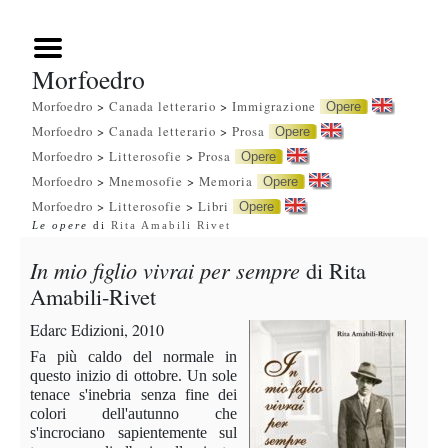
Morfoedro
Morfoedro
>
Canada letterario
>
Immigrazione
Opere
Morfoedro
>
Canada letterario
>
Prosa
Opere
Morfoedro
>
Litterosofie
>
Prosa
Opere
Morfoedro
>
Mnemosofie
>
Memoria
Opere
Morfoedro
>
Litterosofie
>
Libri
Opere
Le opere
di
Rita Amabili Rivet
In mio figlio vivrai per sempre
di Rita
Amabili-Rivet
Edarc Edizioni, 2010
Fa più caldo del normale in
questo inizio di ottobre. Un sole
tenace s'inebria senza fine dei
colori dell'autunno che
s'incrociano sapientemente sul