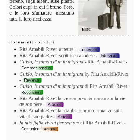
terreno, sugli alberi, sulle piante.
Colori cupi, in cui il bruno, l'oro,
e le loro sfumature, mostrano
tutta la loro ricchezza.
Documenti correlati
Rita Amabili-Rivet, auteure
-
Entrevues
Rita Amabili-Rivet, scrittrice canadese
-
Interviste
Guido, le roman d'un immigrant
- Rita Amabili-Rivet
-
Comptes rendus
Guido, le roman d'un immigrant
by Rita Amabili-Rivet
-
Reviews
Guido, le roman d'un immigrant
di Rita Amabili-Rivet
-
Recensioni
Rita Amabili-Rivet lance son premier roman sur la vie
de son père
-
Articles
Rita Amabili-Rivet lancia il suo primo romanzo sulla
vita di suo padre
-
Articoli
In mio figlio vivrai per sempre
di Rita Amabili-Rivet
-
Comunicati stampa