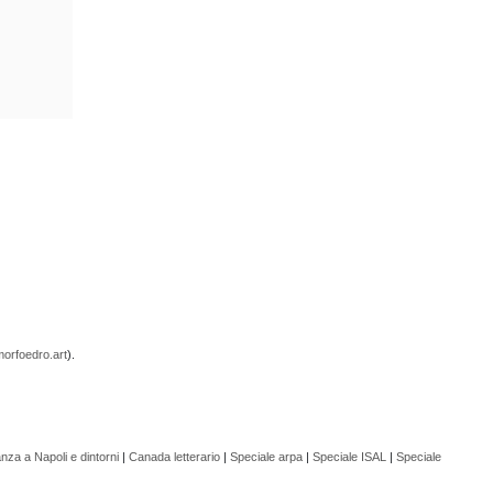
orfoedro.art
).
nza a Napoli e dintorni
|
Canada letterario
|
Speciale arpa
|
Speciale ISAL
|
Speciale