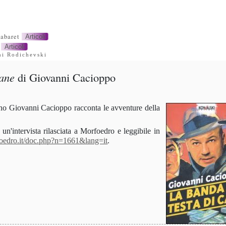
abaret
Articoli
Articoli
ni Rodichevski
cane
di
Giovanni Cacioppo
iano Giovanni Cacioppo racconta le avventure della
un'intervista rilasciata a Morfoedro e leggibile in
oedro.it/doc.php?n=1661&lang=it
.