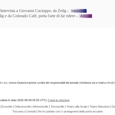
. Intervista a Giovanni Cacioppo, da Zelig
-
Interviste
 e da Colorado Café, porta l'arte di far ridere
-
Articoli
ro.art
, senza l'autorizzazione scritta dei responsabili del portale (richiesta via e-mail a
info@m
onsultata in data 2026-08-09 05:55 UTC)
Copia la citazione
|
Ecosofie
|
Odisseosofie
|
Mnemosofie
|
Tecnosofie
|
Teatro alla Scala
|
Teatro Massimo
|
Da
Toscana
|
Connubi
|
Ne ho parlato con
|
I protagonisti della porta accanto