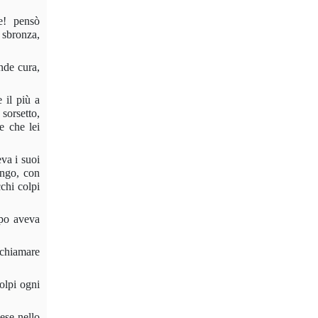
e! pensò
 sbronza,
nde cura,
 il più a
sorsetto,
e che lei
eva i suoi
ungo, con
cchi colpi
mpo aveva
 chiamare
olpi ogni
e­se nello