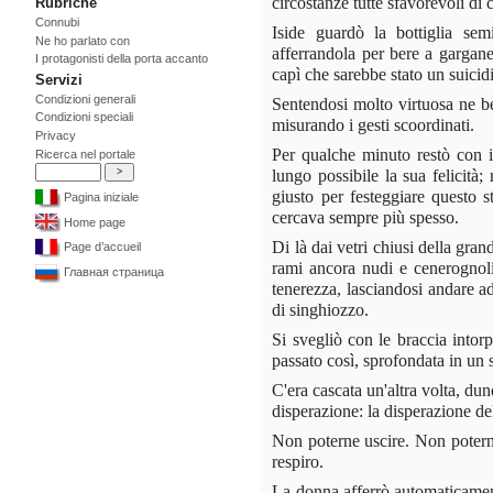
circostanze tutte sfavorevoli di c
Rubriche
Connubi
Iside guardò la bottiglia se
Ne ho parlato con
afferrandola per bere a gargane
I protagonisti della porta accanto
capì che sarebbe stato un suicidi
Servizi
Condizioni generali
Sentendosi molto virtuosa ne be
Condizioni speciali
misurando i gesti scoordinati.
Privacy
Per qualche minuto restò con i 
Ricerca nel portale
lungo possibile la sua felicità
giusto per festeggiare questo s
Pagina iniziale
cercava sempre più spesso.
Home page
Di là dai vetri chiusi della gran
Page d’accueil
rami ancora nudi e cenerognol
Главная страница
tenerezza, lasciandosi andare ad
di singhiozzo.
Si svegliò con le braccia intor
passato così, sprofondata in un
C'era cascata un'altra volta, d
disperazione: la disperazione de
Non poterne uscire. Non poterne
respiro.
La donna afferrò automaticamente