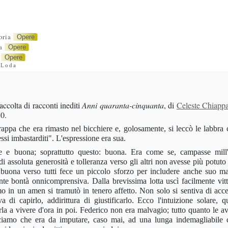
ria
Opere
a
Opere
Opere
 Loda
accolta di racconti inediti
Anni quaranta-cinquanta
, di
Celeste Chiapp
50.
rappa che era rima­sto nel bicchiere e, golosamente, si leccò le labbra 
ssi imbastarditi". L'espressione era sua.
ce e buona; soprattutto questo: buona. Era come se, campasse mill
i assoluta generosità e tolleranza verso gli altri non avesse più potuto 
uona verso tutti fece un piccolo sforzo per includere anche suo mar
ante bontà onnicomprensiva. Dalla brevissima lotta uscì facilmen­te vitt
 in un amen si tramutò in tenero affetto. Non solo si sentiva di acce
a di capirlo, addirittura di giustificarlo. Ecco l'intuizio­ne solare, q
rla a vivere d'ora in poi. Federico non era malvagio; tutto quanto le av
iciamo che era da imputare, caso mai, ad una lunga indemagliabile 