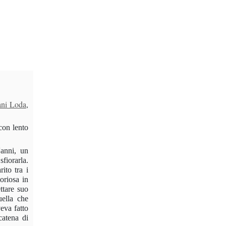
ani Loda
,
con lento
'anni, un
sfiorarla.
ito tra i
oriosa in
ttare suo
uella che
eva fatto
catena di