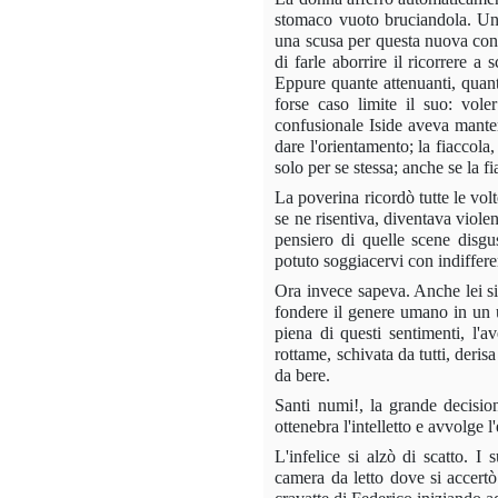
stomaco vuoto bruciandola. Un 
una scusa per questa nuova conc
di farle aborrire il ricorrere 
Eppure quante attenuanti, quanti
forse caso limite il suo: vole
confusionale Iside aveva manten
dare l'orientamento; la fiaccola
so­lo per se stessa; anche se la f
La poverina ricordò tutte le volt
se ne risentiva, diventava viole
pensiero di quelle scene disgu
potuto soggiacervi con indiffer
Ora invece sapeva. Anche lei si 
fondere il genere umano in un un
piena di questi sentimenti, l'a
rottame, schivata da tutti, deris
da bere.
Santi numi!, la grande decision
ottenebra l'intelletto e avvolge 
L'infelice si alzò di scatto. I
camera da letto dove si accertò 