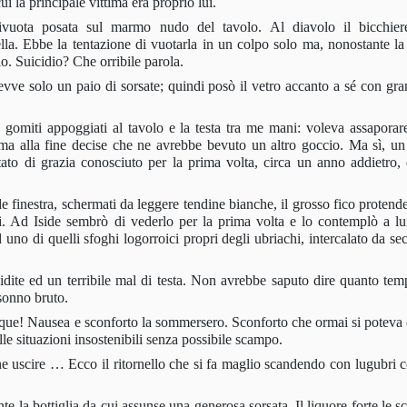
ui la principale vittima era proprio lui.
mivuota posata sul marmo nudo del tavolo. Al diavolo il bicchier
lla. Ebbe la tentazione di vuotarla in un colpo solo ma, nonostante la
o. Suicidio? Che or­ribile parola.
vve solo un paio di sorsate; quindi posò il vetro accanto a sé con gra
gomiti appoggiati al tavolo e la testa tra me mani: voleva assaporare
; ma alla fine decise che ne avrebbe bevuto un altro goccio. Ma sì, un 
tato di grazia conosciuto per la prima volta, circa un anno addietro, 
de finestra, schermati da leggere tendine bianche, il grosso fico protend
i. Ad Iside sembrò di vederlo per la prima volta e lo contemplò a l
 uno di quelli sfoghi logorroici propri degli ubriachi, intercalato da se
pidite ed un terribi­le mal di testa. Non avrebbe saputo dire quanto te
 sonno bruto.
unque! Nausea e sconforto la sommersero. Sconforto che ormai si poteva
lle situazioni insostenibili senza possibile scampo.
 uscire … Ecco il ri­tornello che si fa maglio scandendo con lugubri c
 la bottiglia da cui assunse una generosa sorsata. Il liquore forte le sc