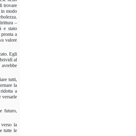
i trovare
a in modo
ebolezza.
irittura –
à e stato
 pronta a
eva valore
zato. Egli
brividì al
a avrebbe
re tutti,
ternare la
ridotta a
r versarle
 fu­turo,
 verso la
 tutte le