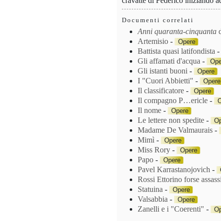
cravatte di Federico iniziando 
Documenti correlati
Anni quaranta-cinquanta
Artemisio
-
Opere
Battista quasi latifondista
Gli affamati d'acqua
-
Ope
Gli istanti buoni
-
Opere
I "Cuori Abbietti"
-
Opere
Il classificatore
-
Opere
Il compagno P…ericle
-
O
Il nome
-
Opere
Le lettere non spedite
-
Op
Madame De Valmaurais
-
Mimì
-
Opere
Miss Rory
-
Opere
Papo
-
Opere
Pavel Karrastanojovich
-
Rossi Ettorino forse assass
Statuina
-
Opere
Valsabbia
-
Opere
Zanelli e i "Coerenti"
-
Op