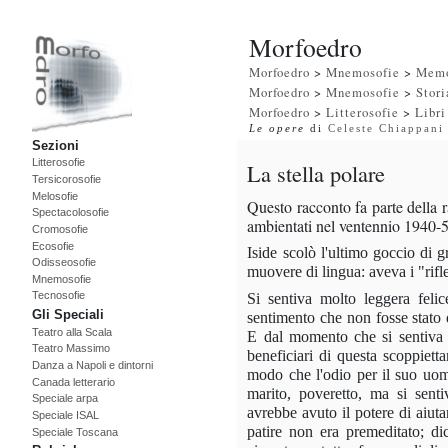
Morfoedro
Morfoedro
>
Mnemosofie
>
Memo
Morfoedro
>
Mnemosofie
>
Stori
Morfoedro
>
Litterosofie
>
Libri
Le opere
di
Celeste Chiappani
Sezioni
Litterosofie
La stella polare
Tersicorosofie
Melosofie
Questo racconto fa parte della r
Spectacolosofie
ambientati nel ventennio 1940-
Cromosofie
Ecosofie
Iside scolò l'ultimo goccio di g
Odisseosofie
muovere di lingua: aveva i "rifle
Mnemosofie
Tecnosofie
Si sentiva molto leggera feli
Gli Speciali
sentimento che non fosse stato d
Teatro alla Scala
E dal momento che si sentiva b
Teatro Massimo
beneficiari di questa scoppiett
Danza a Napoli e dintorni
modo che l'odio per il suo uomo
Canada letterario
marito, poveretto, ma si sentiv
Speciale arpa
avrebbe avuto il potere di aiuta
Speciale ISAL
patire non era premeditato; d
Speciale Toscana