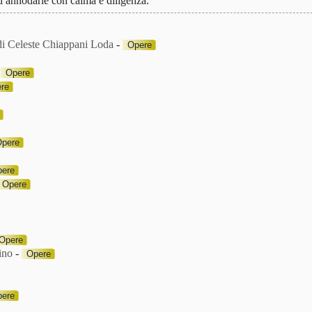
ad annodarle con calma e diligenza.
di Celeste Chiappani Loda
-
Opere
-
Opere
re
pere
ere
Opere
Opere
ino
-
Opere
ere