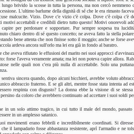
lungo brivido la scos­se in tutta la persona, ma non cercò nemmeno d
essione. L'ultimo barlume della dignità di sé che le era rimasto facev
a scuse malcucite. Vizio. Dove c'e vizio c'è colpa. Dove c'è colpa c'è d
 motivi accettabili e credibili dietro tutto questo! Motivi onorevoli add
r capire per perdonare e sopportare. Pur sem­pre sospesa tra lucidit
uto chiaro dentro di sé questo concetto; ne aveva fatto la stella polare
, stando bene attenta che non fi­nisse sotto il moggio; anche se forse av
iaccola ardeva ancora sull'or­lo ma lei era già in fondo al baratro.
e che aveva rifiutato le effusioni del marito nei suoi approcci d'avvinaz
nto: forse l'aveva veramente amata; ma lei non po­teva capire allora. Rab
stose nelle quali non c'era più nulla di accettabile. Solo una puttan
enza.
sentiva sincera quan­do, dopo alcuni bicchieri, avrebbe voluto abbraccia
ico abbraccio fraterno. E se gli altri, mentre fosse stata intenta ad es
vessero respinta con disgusto? La donna ebbe la visione di se stessa 
a persino da coloro che avrebbero continuato ad accettare i suoi soldi pe
e in un solo attimo tragico, in cui tutto il male del mondo, passato e
l'essere in un amplesso satanico.
 suoi movimenti erano febbrili e incredibilmente coordinati. Si diresse
che il lampadario fosse abbastanza resistente, aprì l'armadio e ne tolse