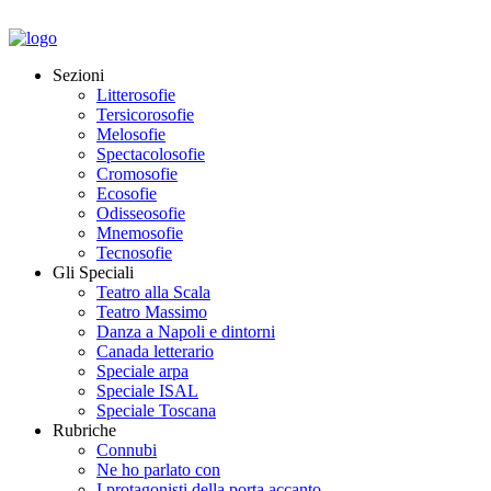
Sezioni
Litterosofie
Tersicorosofie
Melosofie
Spectacolosofie
Cromosofie
Ecosofie
Odisseosofie
Mnemosofie
Tecnosofie
Gli Speciali
Teatro alla Scala
Teatro Massimo
Danza a Napoli e dintorni
Canada letterario
Speciale arpa
Speciale ISAL
Speciale Toscana
Rubriche
Connubi
Ne ho parlato con
I protagonisti della porta accanto