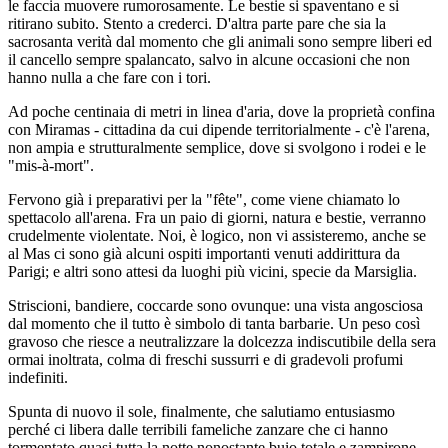
le faccia muovere rumorosamente. Le bestie si spaventano e si
ritirano subito. Stento a crederci. D'altra parte pare che sia la
sacrosanta verità dal momento che gli animali sono sempre liberi ed
il cancello sempre spalancato, salvo in alcune occasioni che non
hanno nulla a che fare con i tori.
Ad poche centinaia di metri in linea d'aria, dove la proprietà confina
con Miramas - cittadina da cui dipende territorialmente - c'è l'arena,
non ampia e strutturalmente semplice, dove si svolgono i rodei e le
"mis-à-mort".
Fervono già i preparativi per la "fête", come viene chiamato lo
spettacolo all'arena. Fra un paio di giorni, natura e bestie, verranno
crudelmente violentate. Noi, è logico, non vi assisteremo, anche se
al Mas ci sono già alcuni ospiti importanti venuti addirittura da
Parigi; e altri sono attesi da luoghi più vicini, specie da Marsiglia.
Striscioni, bandiere, coccarde sono ovunque: una vista angosciosa
dal momento che il tutto è simbolo di tanta barbarie. Un peso così
gravoso che riesce a neutralizzare la dolcezza indiscutibile della sera
ormai inoltrata, colma di freschi sussurri e di gradevoli profumi
indefiniti.
Spunta di nuovo il sole, finalmente, che salutiamo entusiasmo
perché ci libera dalle terribili fameliche zanzare che ci hanno
tormentato quasi tutta la notte nonostante buio totale e zampirone.