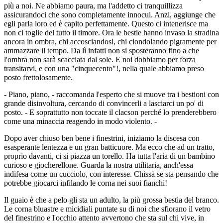
più a noi. Ne abbiamo paura, ma l'addetto ci tranquillizza
assicurandoci che sono completamente innocui. Anzi, aggiunge che
egli parla loro ed è capito perfettamente. Questo ci intenerisce ma
non ci toglie del tutto il timore. Ora le bestie hanno invaso la stradina
ancora in ombra, chi accosciandosi, chi ciondolando pigramente per
ammazzare il tempo. Da lì infatti non si sposteranno fino a che
l'ombra non sarà scacciata dal sole. E noi dobbiamo per forza
transitarvi, e con una "cinquecento"!, nella quale abbiamo preso
posto frettolosamente.
- Piano, piano, - raccomanda l'esperto che si muove tra i bestioni con
grande disinvoltura, cercando di convincerli a lasciarci un po' di
posto. - E soprattutto non toccate il clacson perché lo prenderebbero
come una minaccia reagendo in modo violento. -
Dopo aver chiuso ben bene i finestrini, iniziamo la discesa con
esasperante lentezza e un gran batticuore. Ma ecco che ad un tratto,
proprio davanti, ci si piazza un torello. Ha tutta l'aria di un bambino
curioso e giocherellone. Guarda la nostra utilitaria, anch'essa
indifesa come un cucciolo, con interesse. Chissà se sta pensando che
potrebbe giocarci infilando le corna nei suoi fianchi!
Il guaio è che a pelo gli sta un adulto, la più grossa bestia del branco.
Le corna bluastre e micidiali puntate su di noi che sfiorano il vetro
del finestrino e l'occhio attento avvertono che sta sul chi vive, in