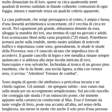
molto distanziate tra di loro, sparse su circa quattromila metri
quadrati di terreno ondulato in blande collinette; costruzioni di ogni
foggia, misura e materiale senza un qualche criterio apparente.
La casa padronale, che sorge pressappoco al centro, è ampia e bassa,
d'una linearità architettonica sconcertante, ed è vecchia di circa tre
secoli. Nel capannone più grande, abbastanza distante da essa,
alloggia la mandria dei tori, una trentina di capi tra giovani e adulti.
Essi scorrazzano liberi nella vasta proprietà (720 ettari). Potrebbero
portarsi anche sulla rotabile, stretto nastro asfaltato di notevole
traffico e importanza come sono, generalmente, le strade le strade
della Provenza: non c'è ostacolo alcuno che impedisca loro di
accedervi. Il grande cancello di legno e rete metallica rimane sempre
spalancato e si addossa alla siepe incolta intricata di rovi,
biancospino e rose selvatiche. Inchiodata al tronco di un grosso pino
marittimo, che fa da limite, una tavola lignea, scritta con vernice
nera, ci avvisa: "Attention!
Toreaux de combat".
Sono stupita di questo che attribuisco a pericolosa incuria e ne
chiedo ragione. Gli animali - mi spiegano subito - non vanno mai
sulla strada per un accorgimento semplicissimo. Sul piccolo ruscello
che costeggia tale strada c'è un minuscolo ponte, che immette
appunto nella carrareccia conducente al Mas. Esso è formato da
tante verghe di ferro, poste una accanto all'altra, nel senso della
lunghezza, ma messe in modo che anche il solo peso d'una persona