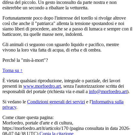
difesa del piccolo. Un gesto inconsulto da parte nostra e non
esiterebbe un secondo a ribaltare la vetturetta.
Fortunatamente poco dopo l'interesse del torello si rivolge altrove
così che anche il "patriarca" allenta la tensione spostandosi e noi
siamo liberi di procedere, anche se a passo di lumaca e sempre con il
batticuore, tra quelle masse nere, indolenti.
Gli animali ci seguono con sguardo liquido e pacifico, mentre
vivono la loro vita fatta di acqua, di erba e di ombra.
Perché la "mis-à-mort"?
Torna su ↑
È vietata qualsiasi riproduzione, integrale o parziale, dei lavori
presenti in
www.morfoedro.art
, senza l'autorizzazione scritta dei
responsabili del portale (richiesta via e-mail a
info@morfoedro.art
).
Si vedano le
Condizioni generali dei servizi
e l'
Informativa sulla
privacy
.
Come citare questa pagina:
Morfoedro, portale d'arte e di cultura,
https://morfoedro.art/it/articolo/170 (pagina consultata in data 2026-
08-07 04:38 UTC)
Copia la citazione