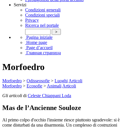
Servizi
Condizioni generali
Condizioni speciali
Privacy
Ricerca nel portale
Pagina iniziale
Home page
Page d’accueil
Главная страница
Morfoedro
Morfoedro
>
Odisseosofie
>
Luoghi
Articoli
Morfoedro
>
Ecosofie
>
Animali
Articoli
Gli articoli
di
Celeste Chiappani Loda
Mas de l’Ancienne Souloze
Al primo colpo d'occhio l'insieme riesce piuttosto sgradevole: si è
come disturbati da una disarmonia. Un complesso di costruzioni