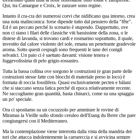
Qui, tra Camargue e Croix, le zanzare sono regine.
Intanto il cra-cra dei numerosi corvi che nidificano qua intorno, crea
una nota malinconica: forse dipende tutto dal pensiero della "fête".
Ed è un peccato perché lo scenario è stupendo. Dappertutto, ove
non ci siano i filari delle classiche viti bassissime della zona, o le
distese di lavanda, si trovano cardi e rosmarino soprattutto, il quale,
investito dal calore violento del sole, emana un penetrante gradevole
aroma. Sotto questi cespugli sono frequenti le tane dei conigli
selvatici. Un paio ci è saettato davanti: visione tenera e
fuggevolissima di pelo grigio-rossastro.
Tutta la bassa collina ove sorgono le costruzioni (e gran parte delle
costruzioni stesse fatte con blocchi di materiale preso in loco) è
formata di roccia fossilifera. Quasi esclusivamente pecten e bàlani
che si staccano senza fatica perché di epoca relativamente recente.
Ne raccogliamo gran quantità, basta chinarci, come su una spiaggia
un po' speciale.
Ora ci spostiamo su un cocuzzolo per ammirare le rovine di
Miramas la Vieille sullo sfondo ceruleo dell'Etang du Berre che pare
congiungersi con il Mediterraneo.
Ma la contemplazione viene interrotta dalla vista della mandria dei
tori che attacca indolentemente la carrareccia e si avvicina sempre