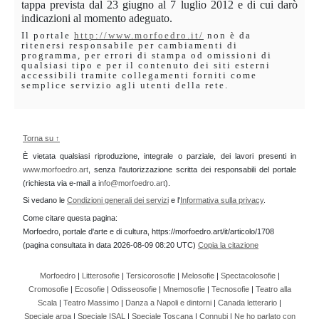
tappa prevista dal 23 giugno al 7 luglio 2012 e di cui darò
indicazioni al momento adeguato.
Il portale
http://www.morfoedro.it/
non è da
ritenersi responsabile per cambiamenti di
programma, per errori di stampa od omissioni di
qualsiasi tipo e per il contenuto dei siti esterni
accessibili tramite collegamenti forniti come
semplice servizio agli utenti della rete.
Torna su ↑
È vietata qualsiasi riproduzione, integrale o parziale, dei lavori presenti in
www.morfoedro.art
, senza l'autorizzazione scritta dei responsabili del portale
(richiesta via e-mail a
info@morfoedro.art
).
Si vedano le
Condizioni generali dei servizi
e l'
Informativa sulla privacy
.
Come citare questa pagina:
Morfoedro, portale d'arte e di cultura, https://morfoedro.art/it/articolo/1708
(pagina consultata in data 2026-08-09 08:20 UTC)
Copia la citazione
Morfoedro
|
Litterosofie
|
Tersicorosofie
|
Melosofie
|
Spectacolosofie
|
Cromosofie
|
Ecosofie
|
Odisseosofie
|
Mnemosofie
|
Tecnosofie
|
Teatro alla
Scala
|
Teatro Massimo
|
Danza a Napoli e dintorni
|
Canada letterario
|
Speciale arpa
|
Speciale ISAL
|
Speciale Toscana
|
Connubi
|
Ne ho parlato con