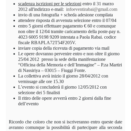
scadenza iscrizioni per le selezioni
entro il 31 marzo
2012 all'indirizzo e-mail:
infoeventirabai@gmail.com
invio di una fotografia + scheda adesione compilata
attendere risposta di avvenuta selezione entro il 07/04
entro 5 giorni effettuare pagamento € 60
e comunque
non oltre il 12/04 tramite
caricamento della poste-pay n.
4023 6005 9198 9209
intestata a
Paola Rabai. codice
fiscale RBAPLA72T54F205V.
inviare
copia della ricevuta di pagamento via mail
Le opere dovranno pervenire entro e non oltre il giorno
25/04 2012
presso la sede della manifestazione
“Officina della Memoria e dell’Immagine” – P.za Martiri
di Nassiriya – 03015 – Fiuggi Fonte.
La collettiva avrà inizio il giorno 28/04/2012 con
vernissage alle ore 15.30
L’evento si concluderà il giorno 12/05/2012 con
selezione dei 5 finalisti
Il ritiro delle opere avverrà entro 2 giorni dalla fine
dell’evento
Ricordo che coloro che non si iscriveranno entro queste date
avranno comunque la possibilità di partecipare alla seconda