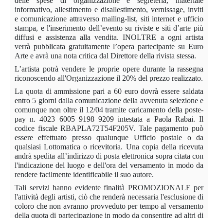
delle spese di organizzazione e segreteria, materiale
informativo, allestimento e disallestimento, vernissage, inviti
e comunicazione attraverso mailing-list, siti internet e ufficio
stampa, e l'inserimento dell’evento su riviste e siti d’arte più
diffusi e assistenza alla vendita. INOLTRE a ogni artista
verrà pubblicata gratuitamente l’opera partecipante su Euro
Arte e avrà una nota critica dal Direttore della rivista stessa.
L’artista potrà vendere le proprie opere durante la rassegna
riconoscendo all'Organizzazione il 20% del prezzo realizzato.
La quota di ammissione pari a 60 euro dovrà essere saldata
entro 5 giorni dalla comunicazione della avvenuta selezione e
comunque non oltre il 12/04 tramite caricamento della poste-
pay n. 4023 6005 9198 9209 intestata a Paola Rabai. Il
codice fiscale RBAPLA72T54F205V. Tale pagamento può
essere effettuato presso qualunque Ufficio postale o da
qualsiasi Lottomatica o ricevitoria. Una copia della ricevuta
andrà spedita all’indirizzo di posta elettronica sopra citata con
l'indicazione del luogo e dell'ora del versamento in modo da
rendere facilmente identificabile il suo autore.
Tali servizi hanno evidente finalità PROMOZIONALE per
l'attività degli artisti, ciò che renderà necessaria l'esclusione di
coloro che non avranno provveduto per tempo al versamento
della quota di partecipazione in modo da consentire ad altri di