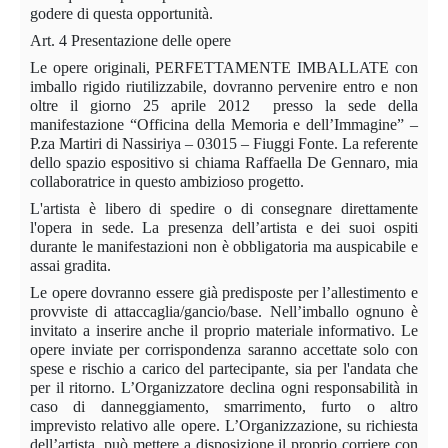
godere di questa opportunità.
Art. 4 Presentazione delle opere
Le opere originali, PERFETTAMENTE IMBALLATE con
imballo rigido riutilizzabile, dovranno pervenire entro e non
oltre il giorno 25 aprile 2012
presso la sede della
manifestazione “Officina della Memoria e dell’Immagine” –
P.za Martiri di Nassiriya – 03015 – Fiuggi Fonte. La referente
dello spazio espositivo si chiama Raffaella De Gennaro, mia
collaboratrice in questo ambizioso progetto.
L'artista è libero di spedire o di consegnare direttamente
l'opera in sede. La presenza dell’artista e dei suoi ospiti
durante le manifestazioni non è obbligatoria ma auspicabile e
assai gradita.
Le opere dovranno essere già predisposte per l’allestimento e
provviste di attaccaglia/gancio/base. Nell’imballo ognuno è
invitato a inserire anche il proprio materiale informativo. Le
opere inviate per corrispondenza saranno accettate solo con
spese e rischio a carico del partecipante, sia per l'andata che
per il ritorno. L’Organizzatore declina ogni responsabilità in
caso di danneggiamento, smarrimento, furto o altro
imprevisto relativo alle opere. L’Organizzazione, su richiesta
dell’artista, può mettere a disposizione il proprio corriere con