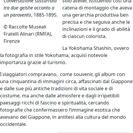
Conversazione sussurrata
solo atelier, istituendo così una
tra due geishe accanto a
catena di montaggio che aveva
un paravento
, 1885-1895.
una gerarchia produttiva ben
precisa e che seguiva anche le
© Raccolte Museali
inclinazioni e il grado di abilità
Fratelli Alinari (RMFA),
di ciascun colorista.
Firenze
La Yokohama Shashin, ovvero
la fotografia in stile Yokohama, acquisì notevole
importanza grazie al turismo.
I viaggiatori compravano,
come souvenir, gli album con
una cinquantina di immagini circa, affascinati dal Giappone
e dalle sue più antiche tradizioni di vita sociale e di
costume, ma anche dalle atmosfere e dagli irripetibili
paesaggi ricchi di fascino e spiritualità, cercando
fotografie che confermassero l’immagine esotica che
avevano del Giappone, in antitesi alla cultura del mondo
occidentale.