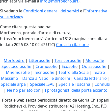
(richiesta via e-mail a
info@morfoedro.art
).
Si vedano le
Condizioni generali dei servizi
e l'
Informativa
sulla privacy
.
Come citare questa pagina:
Morfoedro, portale d'arte e di cultura,
https://morfoedro.art/it/articolo/1818 (pagina consultata
in data 2026-08-10 02:47 UTC)
Copia la citazione
Morfoedro
|
Litterosofie
|
Tersicorosofie
|
Melosofie
|
Spectacolosofie
|
Cromosofie
|
Ecosofie
|
Odisseosofie
|
Mnemosofie
|
Tecnosofie
|
Teatro alla Scala
|
Teatro
Massimo
|
Danza a Napoli e dintorni
|
Canada letterario
|
Speciale arpa
|
Speciale ISAL
|
Speciale Toscana
|
Connubi
|
Ne ho parlato con
|
I protagonisti della porta accanto
Portale web senza periodicità diretto da Gloria Chiappani
Rodichevski. Provider-distributore: A2 Hosting, Inc., P.O.