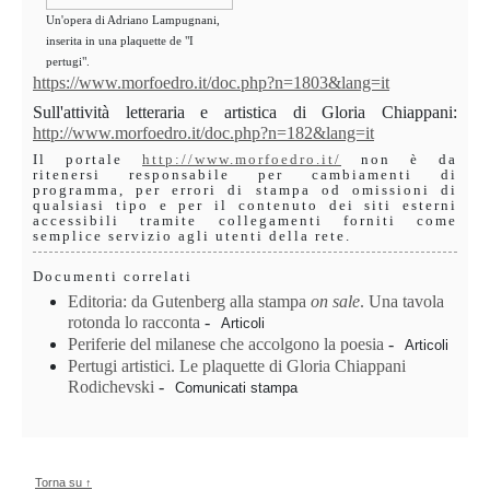
Un'opera di Adriano Lampugnani,
inserita in una plaquette de "I
pertugi".
https://www.morfoedro.it/doc.php?n=1803&lang=it
Sull'attività letteraria e artistica di Gloria Chiappani:
http://www.morfoedro.it/doc.php?n=182&lang=it
Il portale
http://www.morfoedro.it/
non è da
ritenersi responsabile per cambiamenti di
programma, per errori di stampa od omissioni di
qualsiasi tipo e per il contenuto dei siti esterni
accessibili tramite collegamenti forniti come
semplice servizio agli utenti della rete.
Documenti correlati
Editoria: da Gutenberg alla stampa
on sale
. Una tavola
rotonda lo racconta
-
Articoli
Periferie del milanese che accolgono la poesia
-
Articoli
Pertugi artistici. Le plaquette di Gloria Chiappani
Rodichevski
-
Comunicati stampa
Torna su ↑