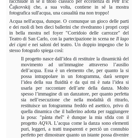
racchiude in sé il titolo classico per eccellenza di Pëtr Il'ič
Čajkovskij che, a sua volta, contiene in sé la mostra
fotografica sull'acqua, una casualità ma non troppo!
Acqua nell'acqua, dunque. O comunque un gioco delle parti
e dei ruoli di ben dieci ballerini che rivedranno i propri corpi
in bella mostra nel foyer "Corridoio delle carrozze" del
Teatro di San Carlo, con la partecipazione in scena ne
Il lago
dei cigni
e nei saloni del teatro. Un doppio impegno che lo
stesso fotografo spiega così:
Il progetto nasce dall’idea di restituire la dinamicità del
movimento ad un'immagine attraverso l’ausilio
dell’acqua. Essa è un elemento che, per quanto la si
possa intrappolare in un fotogramma, darà sempre
l’idea della sua fluidità e da qui mi è nata l’idea si
usarla per raccontare dell’arte della danza. Molto
spesso l’immagine di un danzatore, per quanto perfetta
sia nell’esecuzione che nella modalità di ritrarlo,
restituisce un fotogramma freddo ed asettico, privo di
quella dinamica che il ballerino adotta per raggiungere
la posa: "
p
ánta
rheî"
è dunque la mia sfida con il
progetto
AQVA
.
L’acqua come la danza sono elementi
puri, leggeri, a tratti trasparenti e perciò un connubio
perfetto per dimostrare quanto un istante possa divenire