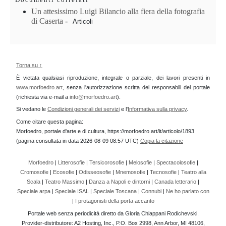
Un attesissimo Luigi Bilancio alla fiera della fotografia
di Caserta
-
Articoli
Torna su ↑
È vietata qualsiasi riproduzione, integrale o parziale, dei lavori presenti in
www.morfoedro.art
, senza l'autorizzazione scritta dei responsabili del portale
(richiesta via e-mail a
info@morfoedro.art
).
Si vedano le
Condizioni generali dei servizi
e l'
Informativa sulla privacy
.
Come citare questa pagina:
Morfoedro, portale d'arte e di cultura, https://morfoedro.art/it/articolo/1893
(pagina consultata in data 2026-08-09 08:57 UTC)
Copia la citazione
Morfoedro
|
Litterosofie
|
Tersicorosofie
|
Melosofie
|
Spectacolosofie
|
Cromosofie
|
Ecosofie
|
Odisseosofie
|
Mnemosofie
|
Tecnosofie
|
Teatro alla
Scala
|
Teatro Massimo
|
Danza a Napoli e dintorni
|
Canada letterario
|
Speciale arpa
|
Speciale ISAL
|
Speciale Toscana
|
Connubi
|
Ne ho parlato con
|
I protagonisti della porta accanto
Portale web senza periodicità diretto da Gloria Chiappani Rodichevski.
Provider-distributore: A2 Hosting, Inc., P.O. Box 2998, Ann Arbor, MI 48106,