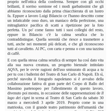
proprio nell'ottica della conferma. Sempre con gli occhi
brillanti, il sorriso sornione ed i modi garbatissimi che gli
abbiamo riconosciuto dalla prima chiacchierata di un lustro
fa. Eppure a lavoro Luigi Bilancio ce l'hanno descritto come
un infaticabile osso duro, un maniaco della perfezione, una
mitragliatrice pacifica di scatti a ripetizione per la foto
perfetta. Un po' come fanno tutti i suoi colleghi del resto,
eppure in Bilancio c'è la calma serafica che lo
contraddistingue. Quella serenità che riesce a trasmettere a
tutti, anche nei momenti più delicati, e che gli riconoscono
tutti al cavalletto. Al PC, con carta e penna o con una tazzina
di caffè.
E con quella stessa calma serafica di sempre ha così dato vita
alla sua nuova creatura, un progetto biennale intitolato
AQVA
, per le ovvie ragioni dell'uso smisurato di acqua a tu
per tu con i ballerini del Teatro di San Carlo di Napoli. Eh sì,
perché stavolta il fotografo napoletano si è avvalso della
collaborazione fattiva di gran parte del Corpo di Ballo del
Massimo partenopeo per l'allestimento di questo lavoro,
divenuto poi mostra, in occasione delle rappresentazioni de
Il
lago dei cigni
in scena al Teatro di San Carlo da sabato 30
marzo a mercoledì 3 aprile 2019. Proprio come in una
matrioska, con il grande teatro patrimonio dell'umanità che