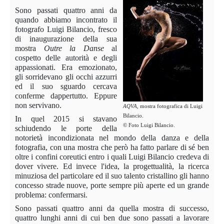
Sono passati quattro anni da
quando abbiamo incontrato il
fotografo Luigi Bilancio, fresco
di inaugurazione della sua
mostra
Outre
la Danse
al
cospetto delle autorità e degli
appassionati. Era emozionato,
gli sorridevano gli occhi azzurri
ed il suo sguardo cercava
conferme dappertutto. Eppure
non servivano.
AQVA
, mostra fotografica di Luigi
Bilancio.
In quel 2015 si stavano
© Foto Luigi Bilancio.
schiudendo le porte della
notorietà incondizionata nel mondo della danza e della
fotografia, con una mostra che però ha fatto parlare di sé ben
oltre i confini coreutici entro i quali Luigi Bilancio credeva di
dover vivere. Ed invece l'idea, la progettualità, la ricerca
minuziosa del particolare ed il suo talento cristallino gli hanno
concesso strade nuove, porte sempre più aperte ed un grande
problema: confermarsi.
Sono passati quattro anni da quella mostra di successo,
quattro lunghi anni di cui ben due sono passati a lavorare