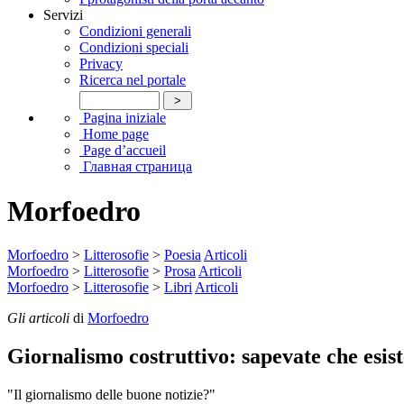
Servizi
Condizioni generali
Condizioni speciali
Privacy
Ricerca nel portale
Pagina iniziale
Home page
Page d’accueil
Главная страница
Morfoedro
Morfoedro
>
Litterosofie
>
Poesia
Articoli
Morfoedro
>
Litterosofie
>
Prosa
Articoli
Morfoedro
>
Litterosofie
>
Libri
Articoli
Gli articoli
di
Morfoedro
Giornalismo costruttivo: sapevate che esis
"Il giornalismo delle buone notizie?"