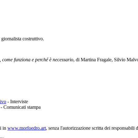
giornalista costruttivo.
, come funziona e perché è necessario
, di Martina Fragale, Silvio Malvo
tivo
-
Interviste
-
Comunicati stampa
ti in
www.morfoedro.art
, senza l'autorizzazione scritta dei responsabili 