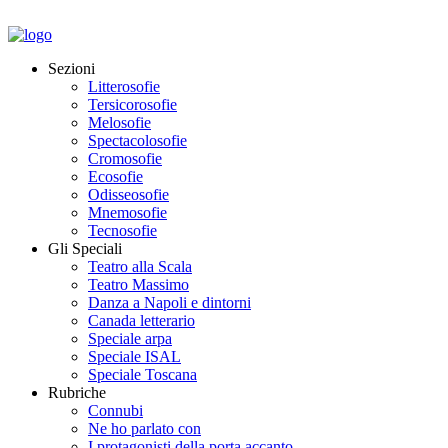
Sezioni
Litterosofie
Tersicorosofie
Melosofie
Spectacolosofie
Cromosofie
Ecosofie
Odisseosofie
Mnemosofie
Tecnosofie
Gli Speciali
Teatro alla Scala
Teatro Massimo
Danza a Napoli e dintorni
Canada letterario
Speciale arpa
Speciale ISAL
Speciale Toscana
Rubriche
Connubi
Ne ho parlato con
I protagonisti della porta accanto