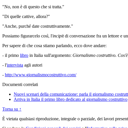
"No, non è di questo che si tratta."
"Di quelle cattive, allora?"
"Anche, purché date costruttivamente."
Possiamo figurarcelo così, l'
incipit
di conversazione fra un lettore e un 
Per sapere di che cosa stiamo parlando, ecco dove andare:
- il primo
libro
in Italia sull'argomento:
Giornalismo costruttivo. Cos'è
- l'
intervista
agli autori
-
http://www.giornalismocostruttivo.com/
Documenti correlati
Nuovi scenari della comunicazione: parla il giornalismo costrut
Arriva in Italia il primo libro dedicato al giornalismo costruttivo
Torna su ↑
È vietata qualsiasi riproduzione, integrale o parziale, dei lavori presen