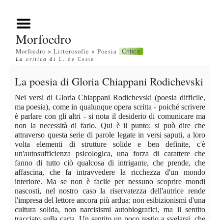
Morfoedro
Morfoedro
>
Litterosofie
>
Poesia
Critica
La critica
di
L. de Ceste
La poesia di Gloria Chiappani Rodichevski
Nei versi di Gloria Chiappani Rodichevski (poesia difficile,
ma poesia), come in qualunque opera scritta - poiché scrivere
è parlare con gli altri - si nota il desiderio di comunicare ma
non la necessità di farlo. Qui è il punto: si può dire che
attraverso questa serie di parole legate in versi saputi, a loro
volta elementi di strutture solide e ben definite, c'è
un'autosufficienza psicologica, una forza di carattere che
fanno di tutto ciò qualcosa di intrigante, che prende, che
affascina, che fa intravvedere la ricchezza d'un mondo
interiore. Ma se non è facile per nessuno scoprire mondi
nascosti, nel nostro caso la riservatezza dell'autrice rende
l'impresa del lettore ancora più ardua: non esibizionismi d'una
cultura solida, non narcisismi autobiografici, ma il sentito
tracciato sulla carta. Un sentito un poco restio a svelarsi, che