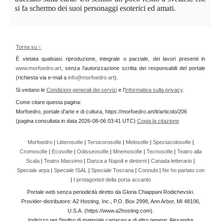
si fa schermo dei suoi personaggi esoterici ed amati.
Torna su ↑
È vietata qualsiasi riproduzione, integrale o parziale, dei lavori presenti in
www.morfoedro.art
, senza l'autorizzazione scritta dei responsabili del portale
(richiesta via e-mail a
info@morfoedro.art
).
Si vedano le
Condizioni generali dei servizi
e l'
Informativa sulla privacy
.
Come citare questa pagina:
Morfoedro, portale d'arte e di cultura, https://morfoedro.art/it/articolo/206
(pagina consultata in data 2026-08-06 03:41 UTC)
Copia la citazione
Morfoedro
|
Litterosofie
|
Tersicorosofie
|
Melosofie
|
Spectacolosofie
|
Cromosofie
|
Ecosofie
|
Odisseosofie
|
Mnemosofie
|
Tecnosofie
|
Teatro alla
Scala
|
Teatro Massimo
|
Danza a Napoli e dintorni
|
Canada letterario
|
Speciale arpa
|
Speciale ISAL
|
Speciale Toscana
|
Connubi
|
Ne ho parlato con
|
I protagonisti della porta accanto
Portale web senza periodicità diretto da Gloria Chiappani Rodichevski.
Provider-distributore: A2 Hosting, Inc., P.O. Box 2998, Ann Arbor, MI 48106,
U.S.A. (https://www.a2hosting.com).
Indirizzo per l'inoltro di materiale cartaceo e di altro genere: Alexandre