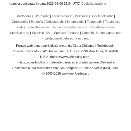
(pagina consultata in data 2026-08-06 15:34 UTC)
Copia la citazione
Morfoedro
|
Litterosofie
|
Tersicorosofie
|
Melosofie
|
Spectacolosofie
|
Cromosofie
|
Ecosofie
|
Odisseosofie
|
Mnemosofie
|
Tecnosofie
|
Teatro alla
Scala
|
Teatro Massimo
|
Danza a Napoli e dintorni
|
Canada letterario
|
Speciale arpa
|
Speciale ISAL
|
Speciale Toscana
|
Connubi
|
Ne ho parlato con
|
I protagonisti della porta accanto
Portale web senza periodicità diretto da Gloria Chiappani Rodichevski.
Provider-distributore: A2 Hosting, Inc., P.O. Box 2998, Ann Arbor, MI 48106,
U.S.A. (https://www.a2hosting.com).
Indirizzo per l'inoltro di materiale cartaceo e di altro genere: Alexandre
Rodichevski, c/o Mail Boxes Etc., via Bengasi 1/E, 20832 Desio (MB), Italia.
© 2005-2026 www.morfoedro.art