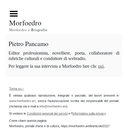
Morfoedro
Morfoedro
> Biografie
Pietro Pancamo
Editor professionista, novelliere, poeta, collaboratore di
rubriche culturali e conduttore di webradio.
Per leggere la sua intervista a Morfoedro fare clic
qui
.
Torna su ↑
È vietata qualsiasi riproduzione, integrale o parziale, dei lavori presenti in
www.morfoedro.art
, senza l'autorizzazione scritta dei responsabili del portale
(richiesta via e-mail a
info@morfoedro.art
).
Si vedano le
Condizioni generali dei servizi
e l'
Informativa sulla privacy
.
Come citare questa pagina:
Morfoedro, portale d'arte e di cultura, https://morfoedro.art/it/articolo/2117