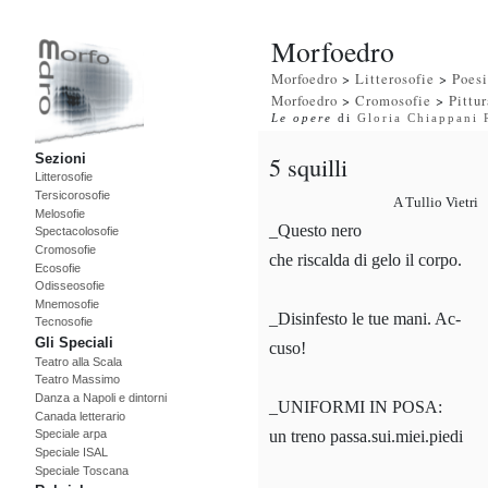
Morfoedro
Morfoedro
>
Litterosofie
>
Poes
Morfoedro
>
Cromosofie
>
Pittu
Le opere
di
Gloria Chiappani 
5 squilli
Sezioni
Litterosofie
Tersicorosofie
A Tullio Vietri
Melosofie
_Questo nero
Spectacolosofie
Cromosofie
che riscalda di gelo il corpo.
Ecosofie
Odisseosofie
Mnemosofie
_Disinfesto le tue mani. Ac-
Tecnosofie
Gli Speciali
cuso!
Teatro alla Scala
Teatro Massimo
Danza a Napoli e dintorni
_UNIFORMI IN POSA:
Canada letterario
un treno passa.sui.miei.piedi
Speciale arpa
Speciale ISAL
Speciale Toscana