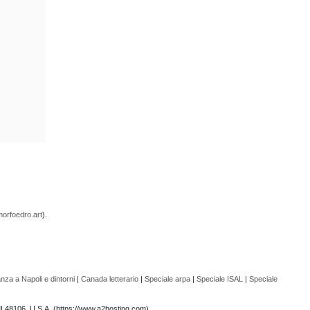
orfoedro.art
).
nza a Napoli e dintorni
|
Canada letterario
|
Speciale arpa
|
Speciale ISAL
|
Speciale
 MI 48106, U.S.A. (https://www.a2hosting.com).