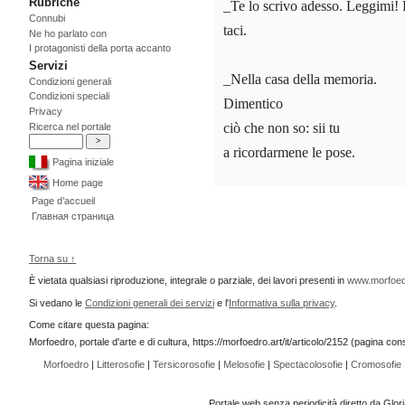
Rubriche
_Te lo scrivo adesso. Leggimi! 
Connubi
taci.
Ne ho parlato con
I protagonisti della porta accanto
Servizi
_Nella casa della memoria.
Condizioni generali
Condizioni speciali
Dimentico
Privacy
ciò che non so: sii tu
Ricerca nel portale
a ricordarmene le pose.
Pagina iniziale
Home page
Page d’accueil
Главная страница
Torna su ↑
È vietata qualsiasi riproduzione, integrale o parziale, dei lavori presenti in
www.morfoed
Si vedano le
Condizioni generali dei servizi
e l'
Informativa sulla privacy
.
Come citare questa pagina:
Morfoedro, portale d'arte e di cultura, https://morfoedro.art/it/articolo/2152 (pagina c
Morfoedro
|
Litterosofie
|
Tersicorosofie
|
Melosofie
|
Spectacolosofie
|
Cromosofie
Portale web senza periodicità diretto da Glor