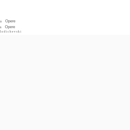
ia
Opere
ra
Opere
Rodichevski