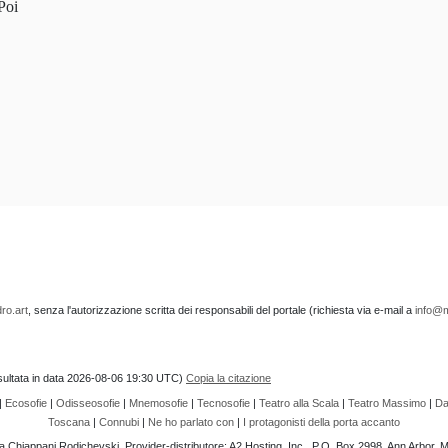
Poi
ro.art
, senza l'autorizzazione scritta dei responsabili del portale (richiesta via e-mail a
info@m
onsultata in data 2026-08-06 19:30 UTC)
Copia la citazione
|
Ecosofie
|
Odisseosofie
|
Mnemosofie
|
Tecnosofie
|
Teatro alla Scala
|
Teatro Massimo
|
Da
Toscana
|
Connubi
|
Ne ho parlato con
|
I protagonisti della porta accanto
ia Chiappani Rodichevski. Provider-distributore: A2 Hosting, Inc., P.O. Box 2998, Ann Arbor,