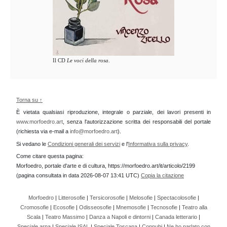
Il CD
Le voci della rosa
.
Torna su ↑
È vietata qualsiasi riproduzione, integrale o parziale, dei lavori presenti in
www.morfoedro.art
, senza l'autorizzazione scritta dei responsabili del portale
(richiesta via e-mail a
info@morfoedro.art
).
Si vedano le
Condizioni generali dei servizi
e l'
Informativa sulla privacy
.
Come citare questa pagina:
Morfoedro, portale d'arte e di cultura, https://morfoedro.art/it/articolo/2199
(pagina consultata in data 2026-08-07 13:41 UTC)
Copia la citazione
Morfoedro
|
Litterosofie
|
Tersicorosofie
|
Melosofie
|
Spectacolosofie
|
Cromosofie
|
Ecosofie
|
Odisseosofie
|
Mnemosofie
|
Tecnosofie
|
Teatro alla
Scala
|
Teatro Massimo
|
Danza a Napoli e dintorni
|
Canada letterario
|
Speciale arpa
|
Speciale ISAL
|
Speciale Toscana
|
Connubi
|
Ne ho parlato con