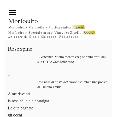
Morfoedro
Morfoedro
>
Melosofie
>
Musica etnica
Opere
Morfoedro
>
Speciale arpa
>
Vincenzo Zitello
Opere
Le opere
di
Gloria Chiappani Rodichevski
RoseSpine
A Vincenzo Zitello mentre esegue brani tratti dal
suo CD
Le voci della rosa
1
Una rosa al posto del cuore
,
ispirato a una poesia
di Tiziano Fratus
A me davanti
la rosa della tua nostalgia.
Le dita bagnate
gli occhi