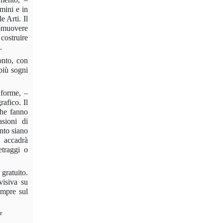
mini e in
 Arti. Il
omuovere
costruire
.
onto, con
più sogni
e forme, –
afico. Il
che fanno
asioni di
anto siano
o accadrà
etraggi o
gratuito.
visiva su
empre sul
re