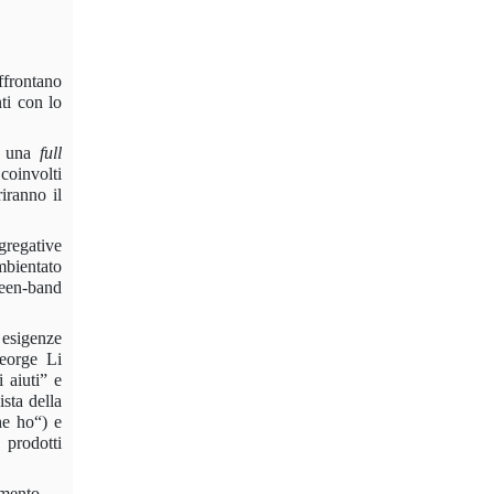
affrontano
nti con lo
re una
full
coinvolti
iranno il
gregative
ambientato
teen-band
 esigenze
orge Li
 aiuti
” e
ista della
he ho
“) e
prodotti
imento, –