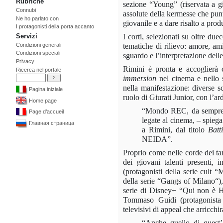
Rubriche
sezione “Young”
(riservata a g
Connubi
assolute della kermesse che punt
Ne ho parlato con
giovanile e a dare risalto a pro
I protagonisti della porta accanto
I corti, selezionati su oltre du
Servizi
Condizioni generali
tematiche di rilievo: amore, amic
Condizioni speciali
sguardo e l’interpretazione dell
Privacy
Rimini è pronta e accoglierà c
Ricerca nel portale
immersion
nel cinema e nello s
nella manifestazione: diverse s
Pagina iniziale
ruolo di Giurati Junior, con l’a
Home page
“Mondo REC, da sempre imp
Page d’accueil
legate al cinema, – spiega
Главная страница
a Rimini, dal titolo
Batt
NEIDA”.
Proprio come nelle corde dei t
dei giovani talenti presenti, i
(protagonisti della serie cult “
M
della serie “
Gangs of Milano
“)
serie di Disney+ “
Qui non è 
Tommaso Guidi
(protagonista
televisivi di appeal che arricchir
“Anche quello di quest