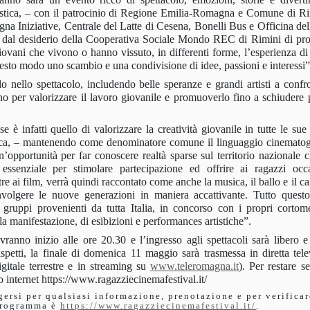
tistica, – con il patrocinio di Regione Emilia-Romagna e Comune di Ri
gna
Iniziative,
Centrale del Latte di Cesena, Bonelli Bus e Officina delle
 dal desiderio della
Cooperativa Sociale Mondo REC
di Rimini
di pr
iovani che vivono o hanno vissuto, in differenti forme, l’esperienza di 
uesto modo uno scambio e una condivisione di idee, passioni e interessi”
olo nello spettacolo, includendo belle speranze e grandi artisti a confr
no per valorizzare il lavoro giovanile e promuoverlo fino a schiudere 
e è infatti quello di valorizzare la creatività giovanile in tutte le su
stica, – mantenendo come denominatore comune il linguaggio cinematogr
n’opportunità per far conoscere realtà sparse sul territorio nazionale 
 essenziale per stimolare partecipazione ed offrire ai ragazzi occ
re ai film, verrà quindi raccontato come anche la musica, il ballo e il c
nvolgere le nuove generazioni in maniera accattivante. Tutto quest
i gruppi provenienti da tutta Italia, in concorso con i propri cortom
lla manifestazione, di esibizioni e performances artistiche”.
vranno inizio alle ore 20.30 e l’ingresso agli spettacoli sarà libero e 
spetti, la finale di domenica 11 maggio sarà trasmessa in diretta tele
itale terrestre e in streaming su
www.teleromagna.it
). Per restare s
to internet
https://www.ragazziecinemafestival.it/
lgersi per qualsiasi informazione, prenotazione e per verifica
programma è
https://www.ragazziecinemafestival.it/
.