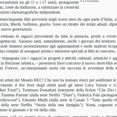
© La locandina.
iovanissimi tra gli 11 e i 17 anni), protagoniste
a, come da tradizione, a valorizzare la creatività
duzioni cinematografiche indipendenti.
ecentocinquanta film pervenuti negli scorsi mesi da ogni parte d’Italia, 
izia, libertà, bullismo, guerra. Sono un ritratto dei tempi attuali, dipi
e nuove generazioni.
entinaia di ragazzi provenienti da tutta la penisola, pronti a vive
pettacolo. Saranno tanti, naturalmente, anche i giovani del territorio 
cuole riminesi presenzieranno agli appuntamenti e molti studenti ricopr
rduo compito di assegnare premi e menzioni speciali ai film in concorso.
egnata con i ragazzi in progetti e attività culturali, artistiche e ag
 la direzione artistica, – presenterà fuori concorso il nuovo short-film 
ito Forever
, un’emozionante storia che racconta le avventure della 
anti artisti del Mondo REC!
Che non ha lesinato sforzi per soddisfare le
nvitando il fior fiore degli artisti quali
gli attori
Luca Varone
e
Ge
are Fuori
”),
Tommaso Donadoni
(interprete della fiction “
Che Dio ci
,
Fiamma Parente
(dalla serie Netflix “
Diari
“),
Federica Pala
(protagon
Hollywood
“),
Edoardo Miulli
(dalla serie di Canale 5 “
Tutto quello c
 della serie Netflix “
Storia della mia famiglia
”). Nomi, cognomi e 
anno le giornate e le vie della città.
’anno sarà u
n evento ricco di spettacolo, emozioni, storie e divert