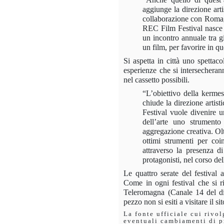
aggiunge la direzione ar
collaborazione con
Roma
REC Film Festival
nasce
un incontro annuale tra g
un film, per favorire in q
Si aspetta in città uno spettac
esperienze che si intersecheran
nel cassetto possibili.
“L’obiettivo della kermess
chiude la direzione arti
Festival vuole divenire u
dell’arte uno strumento
aggregazione creativa. Olt
ottimi strumenti per coi
attraverso la presenza d
protagonisti, nel corso de
Le quattro serate del festival a
Come in ogni festival che si ri
Teleromagna (Canale 14 del dig
pezzo non si esiti a visitare il si
La fonte ufficiale cui rivo
eventuali cambiamenti di 