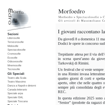
Morfoedro
Morfoedro
>
Spectacolosofie
>
C
Gli articoli
di Massimiliano C
I giovani raccontano 
Sezioni
Litterosofie
Da giovedì 8 a domenica 11 mag
Tersicorosofie
Dodici le opere in concorso sudd
Melosofie
Spectacolosofie
Trepidante attesa per il via del
Cromosofie
Ecosofie
in scena quest’anno da giov
Odisseosofie
Tarkovskij
di Rimini.
Mnemosofie
Un festival che si veste sempre 
Tecnosofie
in una Rimini invasa letteralme
Gli Speciali
quattro giorni di corti e spett
Teatro alla Scala
Teatro Massimo
aperto, oltre che nelle quattro 
Danza a Napoli e dintorni
sempre più consolidata degli e
Canada letterario
REC.
Speciale arpa
Speciale ISAL
In questa edizione 2025 sono a
Speciale Toscana
“Senior”
(prodotte da ragazzi d