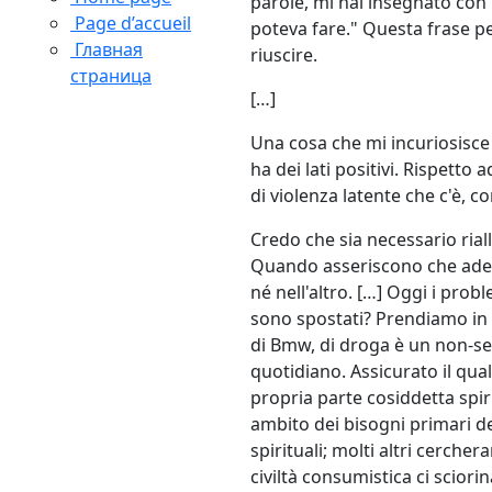
parole, mi hai insegnato con 
Page d’accueil
poteva fare." Questa frase pe
Главная
riuscire.
страница
[…]
Una cosa che mi incuriosisc
ha dei lati positivi. Rispetto
di violenza latente che c'è, c
Credo che sia necessario rial
Quando asseriscono che adess
né nell'altro. […] Oggi i prob
sono spostati? Prendiamo in 
di Bmw, di droga è un non-sen
quotidiano. Assicurato il qua
propria parte cosiddetta spir
ambito dei bisogni primari d
spirituali; molti altri cerche
civiltà consumistica ci scior