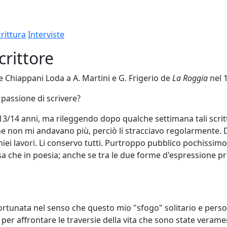
rittura
Interviste
crittore
te Chiappani Loda a A. Martini e G. Frigerio de
La Roggia
nel 
passione di scrivere?
 13/14 anni, ma rileggendo dopo qualche settimana tali scritt
he non mi andavano più, perciò li stracciavo regolarmente. 
miei lavori. Li conservo tutti. Purtroppo pubblico pochissimo
a che in poesia; anche se tra le due forme d'espressione pr
rtunata nel senso che questo mio "sfogo" solitario e pers
 per affrontare le traversie della vita che sono state veram