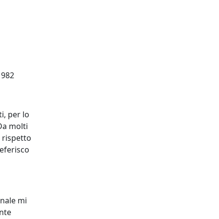
1982
i, per lo
Da molti
 rispetto
eferisco
onale mi
ente