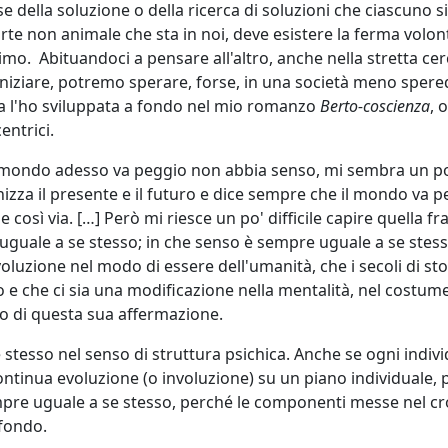
e della soluzione o della ricerca di soluzioni che ciascuno si
te non animale che sta in noi, deve esistere la ferma volon
mo. Abituandoci a pensare all'altro, anche nella stretta cer
 iniziare, potremo sperare, forse, in una società meno sper
a l'ho sviluppata a fondo nel mio romanzo
Berto-coscienza
, 
entrici.
l mondo adesso va peggio non abbia senso, mi sembra un po
onizza il presente e il futuro e dice sempre che il mondo va p
 così via. […] Però mi riesce un po' difficile capire quella fra
 uguale a se stesso; in che senso è sempre uguale a se stes
voluzione nel modo di essere dell'umanità, che i secoli di sto
o e che ci sia una modificazione nella mentalità, nel costume
enso di questa sua affermazione.
stesso nel senso di struttura psichica. Anche se ogni indiv
 continua evoluzione (o involuzione) su un piano individuale, 
pre uguale a se stesso, perché le componenti messe nel cr
fondo.