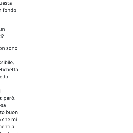
questa
in fondo
 un
i?
Non sono
sibile,
etichetta
redo
i
a; però,
osa
tto buon
a che mi
menti a