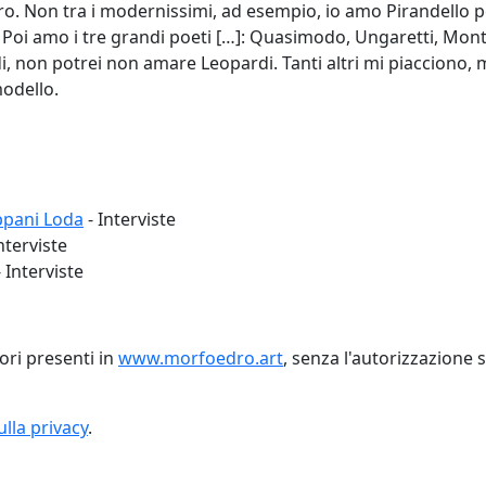
tro. Non tra i modernissimi, ad esempio, io amo Pirandello 
Poi amo i tre grandi poeti […]: Quasimodo, Ungaretti, Monta
, non potrei non amare Leopardi. Tanti altri mi piacciono,
modello.
appani Loda
-
Interviste
nterviste
-
Interviste
vori presenti in
www.morfoedro.art
, senza l'autorizzazione s
lla privacy
.