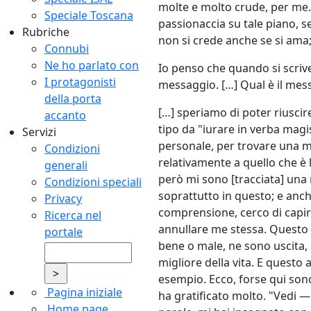
molte e molto crude, per me
Speciale Toscana
passionaccia su tale piano, s
Rubriche
non si crede anche se si ama;
Connubi
Ne ho parlato con
Io penso che quando si scrive,
I protagonisti
messaggio. […] Qual è il mess
della porta
[…] speriamo di poter riuscir
accanto
tipo da "iurare in verba magi
Servizi
personale, per trovare una m
Condizioni
relativamente a quello che è 
generali
però mi sono [tracciata] una r
Condizioni speciali
soprattutto in questo; e anc
Privacy
comprensione, cerco di capire 
Ricerca nel
annullare me stessa. Questo mi
portale
bene o male, ne sono uscita, 
migliore della vita. E questo
esempio. Ecco, forse qui sono 
Pagina iniziale
ha gratificato molto. "Vedi 
Home page