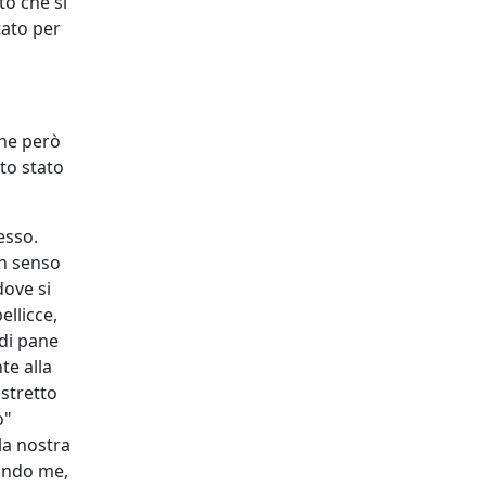
to che si
tato per
he però
sto stato
esso.
un senso
dove si
llicce,
 di pane
te alla
 stretto
o"
 la nostra
condo me,