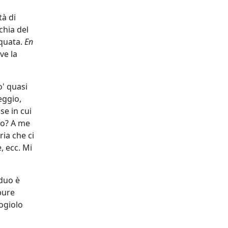
tà di
chia del
equata.
En
ove la
' quasi
eggio,
se in cui
so? A me
ria che ci
, ecc. Mi
iduo è
pure
ogiolo