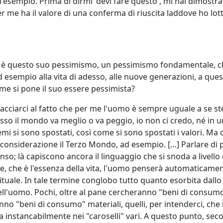
l'esempio. Prima di dirmi 'devi fare questo', mi hai dimostra
r me ha il valore di una conferma di riuscita laddove ho lot
e è questo suo pessimismo, un pessimismo fondamentale, c
 ad esempio alla vita di adesso, alle nuove generazioni, a que
ome si pone il suo essere pessimista?
lacciarci al fatto che per me l'uomo è sempre uguale a se st
o il mondo va meglio o va peggio, io non ci credo, né in 
lemi si sono spostati, così come si sono spostati i valori. Ma 
considerazione il Terzo Mondo, ad esempio. […] Parlare di pe
so; là capiscono ancora il linguaggio che si snoda a livello
le, che è l'essenza della vita, l'uomo penserà automaticamen
ituale. In tale termine conglobo tutto quanto esorbita dallo
ell'uomo. Pochi, oltre al pane cercheranno "beni di consum
ranno "beni di consumo" materiali, quelli, per intenderci, che
ina instancabilmente nei "caroselli" vari. A questo punto, se