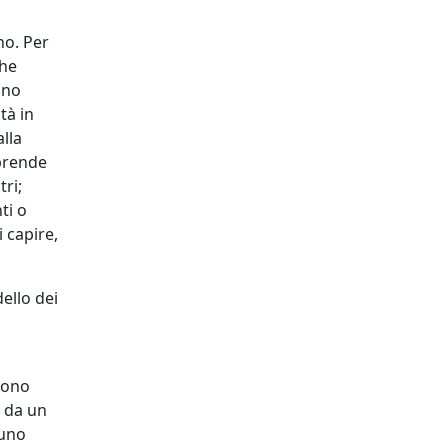
no. Per
che
nno
tà in
lla
mprende
tri;
ti o
 capire,
dello dei
sono
e da un
 uno