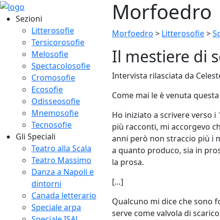
Morfoedro
Sezioni
Litterosofie
Morfoedro
>
Litterosofie
>
Sc
Tersicorosofie
Il mestiere di s
Melosofie
Spectacolosofie
Intervista rilasciata da Celes
Cromosofie
Ecosofie
Come mai le è venuta questa 
Odisseosofie
Mnemosofie
Ho iniziato a scrivere verso i
Tecnosofie
più racconti, mi accorgevo c
Gli Speciali
anni però non straccio più i 
Teatro alla Scala
a quanto produco, sia in pros
Teatro Massimo
la prosa.
Danza a Napoli e
[…]
dintorni
Canada letterario
Qualcuno mi dice che sono fo
Speciale arpa
serve come valvola di scarico
Speciale ISAL