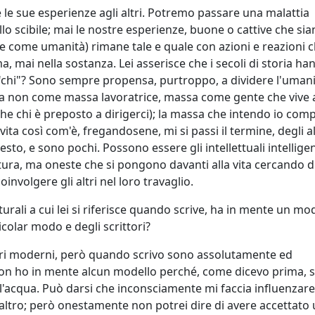
le sue esperienze agli altri. Potremo passare una malattia
o scibile; mai le nostre esperienze, buone o cattive che sia
 come umanità) rimane tale e quale con azioni e reazioni 
, mai nella sostanza. Lei asserisce che i secoli di storia ha
"chi"? Sono sempre propensa, purtroppo, a dividere l'umani
a non come massa lavoratrice, massa come gente che vive a
he chi è preposto a dirigerci); la massa che intendo io co
vita così com'è, fregandosene, mi si passi il termine, degli al
esto, e sono pochi. Possono essere gli intellettuali intelligen
tura, ma oneste che si pongono davanti alla vita cercando di
nvolgere gli altri nel loro travaglio.
turali a cui lei si riferisce quando scrive, ha in mente un mo
icolar modo e degli scrittori?
tori moderni, però quando scrivo sono assolutamente ed
on ho in mente alcun modello perché, come dicevo prima, 
ell'acqua. Può darsi che inconsciamente mi faccia influenzar
altro; però onestamente non potrei dire di avere accettato