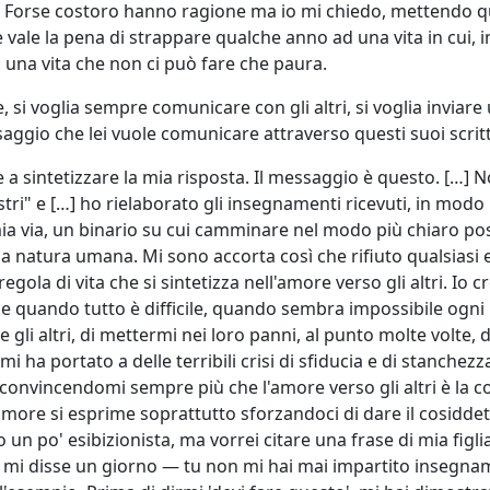
. Forse costoro hanno ragione ma io mi chiedo, mettendo 
e vale la pena di strappare qualche anno ad una vita in cui, 
 una vita che non ci può fare che paura.
 si voglia sempre comunicare con gli altri, si voglia inviare
aggio che lei vuole comunicare attraverso questi suoi scritt
e a sintetizzare la mia risposta. Il messaggio è questo. […] 
stri" e […] ho rielaborato gli insegnamenti ricevuti, in modo
ia via, un binario su cui camminare nel modo più chiaro pos
la natura umana. Mi sono accorta così che rifiuto qualsiasi 
egola di vita che si sintetizza nell'amore verso gli altri. Io c
he quando tutto è difficile, quando sembra impossibile ogni
gli altri, di mettermi nei loro panni, al punto molte volte, d
 ha portato a delle terribili crisi di sfiducia e di stanchezz
convincendomi sempre più che l'amore verso gli altri è la c
 amore si esprime soprattutto sforzandoci di dare il cosidde
un po' esibizionista, ma vorrei citare una frase di mia figli
— mi disse un giorno — tu non mi hai mai impartito insegna