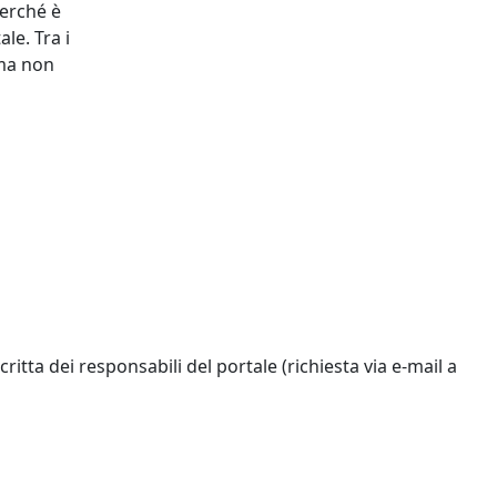
perché è
le. Tra i
 ma non
critta dei responsabili del portale (richiesta via e-mail a