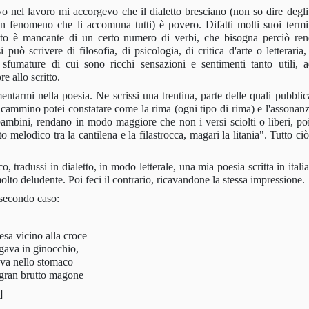
nel lavoro mi accorgevo che il dialetto bresciano (non so dire degli 
 un fenomeno che li accomuna tutti) è povero. Difatti molti suoi term
letto è mancante di un certo numero di verbi, che bisogna perciò re
 può scrivere di filosofia, di psicologia, di critica d'arte o letteraria
umature di cui sono ricchi sensazioni e sentimenti tanto utili, ad
e allo scritto.
ntarmi nella poesia. Ne scrissi una trentina, parte delle quali pubblica
cammino potei constatare come la rima (ogni tipo di rima) e l'assonanz
ambini, rendano in modo maggiore che non i versi sciolti o liberi, po
melodico tra la cantilena e la filastrocca, magari la litania". Tutto ci
, tradussi in dialetto, in modo letterale, una mia poesia scritta in ital
olto deludente. Poi feci il contrario, ricavandone la stessa impressione.
 secondo caso:
esa vicino alla croce
gava in ginocchio,
va nello stomaco
gran brutto magone
]