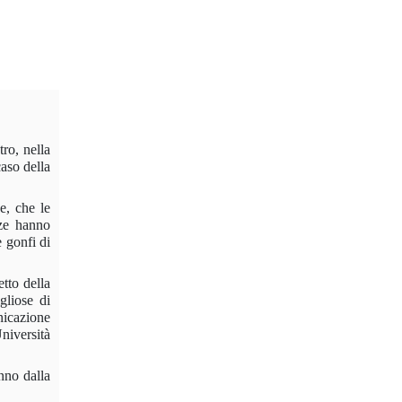
tro, nella
caso della
e, che le
nze hanno
e gonfi di
tto della
igliose di
nicazione
Università
anno dalla