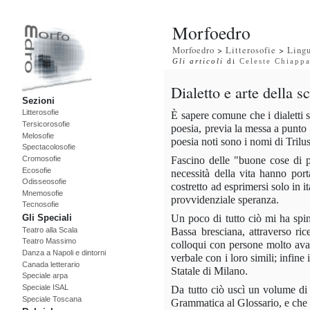
Morfoedro
Morfoedro
>
Litterosofie
>
Lingu
Gli articoli
di
Celeste Chiapp
Dialetto e arte della sc
Sezioni
Litterosofie
È sapere comune che i dialetti s
Tersicorosofie
poesia, previa la messa a punto
Melosofie
poesia noti sono i nomi di Trilu
Spectacolosofie
Fascino delle "buone cose di p
Cromosofie
Ecosofie
necessità della vita hanno port
Odisseosofie
costretto ad esprimersi solo in it
Mnemosofie
provvidenziale speranza.
Tecnosofie
Un poco di tutto ciò mi ha spin
Gli Speciali
Bassa bresciana, attraverso rice
Teatro alla Scala
Teatro Massimo
colloqui con persone molto avan
Danza a Napoli e dintorni
verbale con i loro simili; infine
Canada letterario
Statale di Milano.
Speciale arpa
Speciale ISAL
Da tutto ciò uscì un volume di o
Speciale Toscana
Grammatica al Glossario, e che s