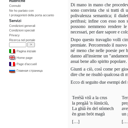
Rubriche
Di mano in mano che procedevo 
Connubi
sono convinta che si tratti di
Ne ho parlato con
polivalenza semantica; il dia
I protagonisti della porta accanto
perifrasi; infine con esso non si
Servizi
Condizioni generali
possono nemmeno rendere le sf
Condizioni speciali
necessari, per dare sapore e color
Privacy
Dopo questo travaglio volli cime
Ricerca nel portale
premiate. Percorrendo il nuovo 
né meno che nelle poesie per b
Pagina iniziale
danno all'insieme un "andamento 
Home page
assai bene allo spirito popolare.
Page d’accueil
Giunti a ciò, così come per gioco
Главная страница
dire che ne risultò qualcosa di m
Ecco di seguito due esempi del
Teréśå viśì a la crus
Ter
la pregàå 'n śünüciù,
pre
La ghìå èn del stòmech
ave
èn gran bröt magù
un 
[…]
[…