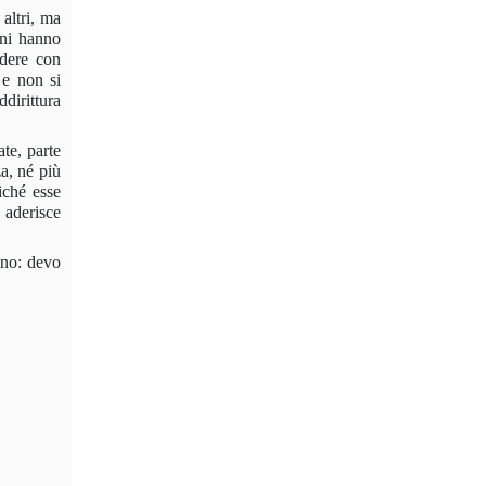
altri, ma
ini hanno
ndere con
, e non si
dirittura
te, parte
a, né più
iché esse
ò aderisce
iano: devo