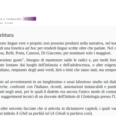
a e vernacolo
Articoli
ani Loda
rittura
ono lingue vere e proprie; essi possono prodursi nella narrativa, nel tea
 di una fonetica
ad
hoc
per renderli lingue scritte oltre che parlate. Nel 
ssa, Belli, Porta, Canossi, Di Giacomo, per nominare solo i maggiori.
essimo gusto", bisogno di mantenere salde le radici e, per molti fors
ato lontano dai luoghi dell'infanzia e dell'adolescenza, o altre esige
aliano, rimpianto degli anni verdi, lieti o tristi che siano stati, ma sempr
to ad avventurarmi in un lunghissimo e assai laborioso studio sul diale
rche, confronti con l'italiano, ricordi, annotazioni instancabili e punt
ti negli anni, per le quali il dialetto era ancora l'unico modo di comu
 i suggerimenti tecnici di un docente dell'Istituto di Glottologia presso l'
ltre seicento facciate che si articola in diciannove capitoli, i quali v
i intitola
A Ghét sa parlàå isé
(
A Ghedi si parlava così
).