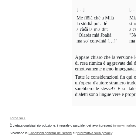
[…]
[…
Mé fiölå chè a Milà
Mia
la stüdiå po' a lé
stu
a càśå la m'a dit:
a c
"Ölarès mìå śbalià
"No
ma so' convìntå […]"
ma
Appare chiaro che la versione 
di resa ritmica è aggravata da
emotivamente meno impegnata, l
Tutte le considerazioni fin qui
un'opera d'autore straniero trado
sarebbero le stesse!? E su tal
dialetti sono lingue vere e propr
Torna su ↑
È vietata qualsiasi riproduzione, integrale o parziale, dei lavori presenti in
www.morfoed
Si vedano le
Condizioni generali dei servizi
e l'
Informativa sulla privacy
.