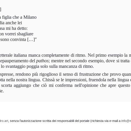
]
 figlia che a Milano
dia anche lei
asa mi ha detto:
n vorrei
sbagliare
sono convinta […]"
letterale italiana manca completamente di ritmo. Nel primo esempio la
l depauperamento del
pathos
; mentre nel secondo esempio, dove si tratta 
o svantaggio poggia solo sulla mancanza di ritmo.
 espresse, rendono più rigoglioso il senso di frustrazione che provo qua
tta nella nostra lingua. Chissà se le impressioni, fruendola nella lingua 
e scorta aggiungo che ciò mi conferma nell'opinione che apre questo s
ie.
ro.art
, senza l'autorizzazione scritta dei responsabili del portale (richiesta via e-mail a
info@m