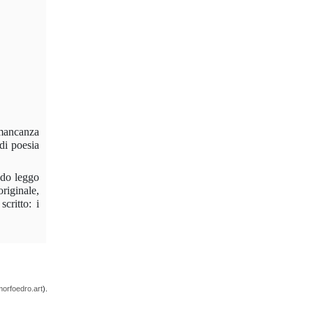
 mancanza
di poesia
ndo leggo
originale,
critto: i
orfoedro.art
).