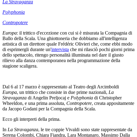
La Stravaganza
Polyphonia
Contropotere
Europa
: il trittico d'eccezione con cui si è misurata la Compagnia di
Ballo della Scala. Una ghiottoneria che dobbiamo all'intelligenza
artistica di un direttore quale Frédéric Olivieri che, come ebbi modo
di esprimergli durante un'
intervista
che mi rilasciò pochi giorni prima
dello spettacolo, ritengo personalità illuminata nel dare il giusto
rilievo alla danza contemporanea nella programmazione della
stagione scaligera.
Dal 6 al 17 marzo è rappresentato al Teatro degli Arcimboldi
Europa
, un trittico che consiste in due prime nazionali,
La
Stravaganza
di Angelin Preljocaj e
Polyphonia
di Christopher
Wheeldon, e una prima assoluta,
Contropotere
, creata appositamente
da Jacopo Godani per la Compagnia della Scala.
Ecco gli interpreti della prima.
In
La Stravaganza
, le tre coppie Vivaldi sono state rappresentate da
Serena Colombi, Chiara Fiandra, Lara Montanaro, Massimo Dalla