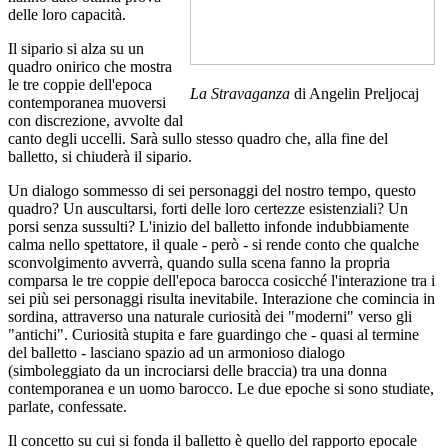
delle loro capacità.
Il sipario si alza su un
quadro onirico che mostra
le tre coppie dell'epoca
La Stravaganza
di Angelin Preljocaj
contemporanea muoversi
con discrezione, avvolte dal
canto degli uccelli. Sarà sullo stesso quadro che, alla fine del
balletto, si chiuderà il sipario.
Un dialogo sommesso di sei personaggi del nostro tempo, questo
quadro? Un auscultarsi, forti delle loro certezze esistenziali? Un
porsi senza sussulti? L'inizio del balletto infonde indubbiamente
calma nello spettatore, il quale - però - si rende conto che qualche
sconvolgimento avverrà, quando sulla scena fanno la propria
comparsa le tre coppie dell'epoca barocca cosicché l'interazione tra i
sei più sei personaggi risulta inevitabile. Interazione che comincia in
sordina, attraverso una naturale curiosità dei "moderni" verso gli
"antichi". Curiosità stupita e fare guardingo che - quasi al termine
del balletto - lasciano spazio ad un armonioso dialogo
(simboleggiato da un incrociarsi delle braccia) tra una donna
contemporanea e un uomo barocco. Le due epoche si sono studiate,
parlate, confessate.
Il concetto su cui si fonda il balletto è quello del rapporto epocale