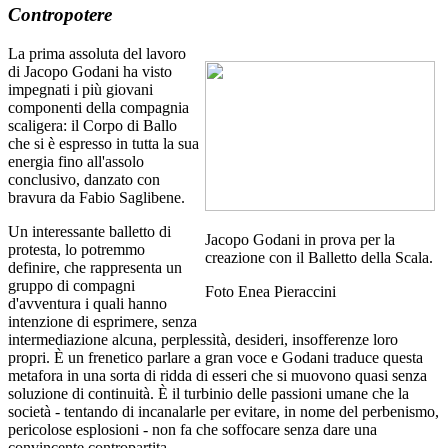
Contropotere
La prima assoluta del lavoro
di Jacopo Godani ha visto
impegnati i più giovani
componenti della compagnia
scaligera: il Corpo di Ballo
che si è espresso in tutta la sua
energia fino all'assolo
conclusivo, danzato con
bravura da Fabio Saglibene.
Un interessante balletto di
Jacopo Godani in prova per la
protesta, lo potremmo
creazione con il Balletto della Scala.
definire, che rappresenta un
gruppo di compagni
Foto Enea Pieraccini
d'avventura i quali hanno
intenzione di esprimere, senza
intermediazione alcuna, perplessità, desideri, insofferenze loro
propri. È un frenetico parlare a gran voce e Godani traduce questa
metafora in una sorta di ridda di esseri che si muovono quasi senza
soluzione di continuità. È il turbinio delle passioni umane che la
società - tentando di incanalarle per evitare, in nome del perbenismo,
pericolose esplosioni - non fa che soffocare senza dare una
convincente contropartita.