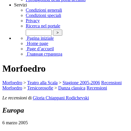
Servizi
Condizioni generali
Condizioni speciali
Privacy
Ricerca nel portale
Pagina iniziale
Home page
Page d’accueil
Главная страница
Morfoedro
Morfoedro
>
Teatro alla Scala
>
Stagione 2005-2006
Recensioni
Morfoedro
>
Tersicorosofie
>
Danza classica
Recensioni
Le recensioni
di
Gloria Chiappani Rodichevski
Europa
6 marzo 2005