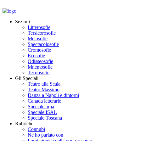
Sezioni
Litterosofie
Tersicorosofie
Melosofie
Spectacolosofie
Cromosofie
Ecosofie
Odisseosofie
Mnemosofie
Tecnosofie
Gli Speciali
Teatro alla Scala
Teatro Massimo
Danza a Napoli e dintorni
Canada letterario
Speciale arpa
Speciale ISAL
Speciale Toscana
Rubriche
Connubi
Ne ho parlato con
I protagonisti della porta accanto