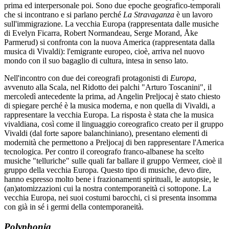
prima ed interpersonale poi. Sono due epoche geografico-temporali
che si incontrano e si parlano perché
La Stravaganza
è un lavoro
sull'immigrazione. La vecchia Europa (rappresentata dalle musiche
di Evelyn Ficarra, Robert Normandeau, Serge Morand, Åke
Parmerud) si confronta con la nuova America (rappresentata dalla
musica di Vivaldi): l'emigrante europeo, cioè, arriva nel nuovo
mondo con il suo bagaglio di cultura, intesa in senso lato.
Nell'incontro con due dei coreografi protagonisti di
Europa
,
avvenuto alla Scala, nel Ridotto dei palchi "Arturo Toscanini", il
mercoledì antecedente la prima, ad Angelin Preljocaj è stato chiesto
di spiegare perché è la musica moderna, e non quella di Vivaldi, a
rappresentare la vecchia Europa. La risposta è stata che la musica
vivaldiana, così come il linguaggio coreografico creato per il gruppo
Vivaldi (dal forte sapore balanchiniano), presentano elementi di
modernità che permettono a Preljocaj di ben rappresentare l'America
tecnologica. Per contro il coreografo franco-albanese ha scelto
musiche "telluriche" sulle quali far ballare il gruppo Vermeer, cioè il
gruppo della vecchia Europa. Questo tipo di musiche, devo dire,
hanno espresso molto bene i frazionamenti spirituali, le autopsie, le
(an)atomizzazioni cui la nostra contemporaneità ci sottopone. La
vecchia Europa, nei suoi costumi barocchi, ci si presenta insomma
con già in sé i germi della contemporaneità.
Polyphonia