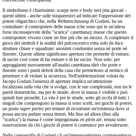
Il simbolismo è chiarissimo: scarpe nere e body neri (ma giocati -
questi ultimi - anche sulle trasparenze) ad indicare l'oppressione del
potere oligarchico che, nella
Weltanschauung
di Godani, ha un
contraltare: il contropotere delle masse (che sono qui in un'attesa
forse inconsapevole della "scarica" canettiana); masse che questo
contropotere vivono come un fine più che un mezzo. A completare il
gioco dei simboli è la nudità del palcoscenico rotta solo da lisce
strutture chiare e squadrate: anonimi condomini senza né porte né
finestre. Queste ultime significano apertura che permette di entrare,
di uscire così come di far entrare e di far uscire. Non solo: per
appoggiarmi nuovamente all'analisi canettiana dirò che porte e
finestre sono i punti deboli della casa che permettono al nemico di
penetrare e di violare la sicurezza. Nell'ambientazione voluta da
Jacopo Godani l'assenza di aperture implica un'attenzione
focalizzata sulla vita che si svolge, con le sue complessità, non tra le
pareti domestiche, ma per le strade, dove la massa è visibile e può
quindi fare proseliti. La vita è per le strade, sotto gli occhi di tutti; i
singoli che compongono la massa si sono scelti, nei giochi di potere,
un posto
super partes
per tentare di ricostruire un'esistenza dove si
possa ancora parlare senza timori. Ma fino ad allora (fino alla
"scarica") la massa è come imprigionata
en plein air
, tenuta sotto
osservazione da chi i giochi di potere li costruisce per avvalersene.
Nella coreografia di Godani c'è un'interessantissima corrispondenza