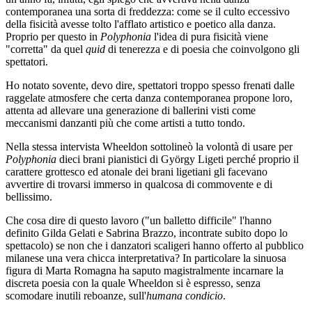
contemporanea una sorta di freddezza: come se il culto eccessivo
della fisicità avesse tolto l'afflato artistico e poetico alla danza.
Proprio per questo in
Polyphonia
l'idea di pura fisicità viene
"corretta" da quel
quid
di tenerezza e di poesia che coinvolgono gli
spettatori.
Ho notato sovente, devo dire, spettatori troppo spesso frenati dalle
raggelate atmosfere che certa danza contemporanea propone loro,
attenta ad allevare una generazione di ballerini visti come
meccanismi danzanti più che come artisti a tutto tondo.
Nella stessa intervista Wheeldon sottolineò la volontà di usare per
Polyphonia
dieci brani pianistici di György Ligeti perché proprio il
carattere grottesco ed atonale dei brani ligetiani gli facevano
avvertire di trovarsi immerso in qualcosa di commovente e di
bellissimo.
Che cosa dire di questo lavoro ("un balletto difficile" l'hanno
definito Gilda Gelati e Sabrina Brazzo, incontrate subito dopo lo
spettacolo) se non che i danzatori scaligeri hanno offerto al pubblico
milanese una vera chicca interpretativa? In particolare la sinuosa
figura di Marta Romagna ha saputo magistralmente incarnare la
discreta poesia con la quale Wheeldon si è espresso, senza
scomodare inutili reboanze, sull'
humana condicio
.