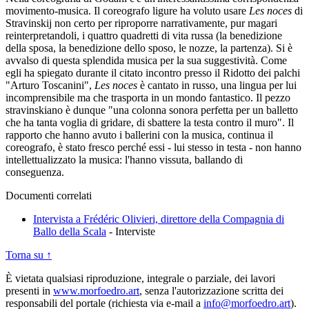
movimento-musica. Il coreografo ligure ha voluto usare
Les noces
di
Stravinskij non certo per riproporre narrativamente, pur magari
reinterpretandoli, i quattro quadretti di vita russa (la benedizione
della sposa, la benedizione dello sposo, le nozze, la partenza). Si è
avvalso di questa splendida musica per la sua suggestività. Come
egli ha spiegato durante il citato incontro presso il Ridotto dei palchi
"Arturo Toscanini",
Les noces
è cantato in russo, una lingua per lui
incomprensibile ma che trasporta in un mondo fantastico. Il pezzo
stravinskiano è dunque "una colonna sonora perfetta per un balletto
che ha tanta voglia di gridare, di sbattere la testa contro il muro". Il
rapporto che hanno avuto i ballerini con la musica, continua il
coreografo, è stato fresco perché essi - lui stesso in testa - non hanno
intellettualizzato la musica: l'hanno vissuta, ballando di
conseguenza.
Documenti correlati
Intervista a Frédéric Olivieri, direttore della Compagnia di
Ballo della Scala
-
Interviste
Torna su ↑
È vietata qualsiasi riproduzione, integrale o parziale, dei lavori
presenti in
www.morfoedro.art
, senza l'autorizzazione scritta dei
responsabili del portale (richiesta via e-mail a
info@morfoedro.art
).