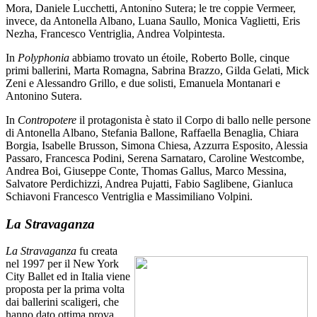
Mora, Daniele Lucchetti, Antonino Sutera; le tre coppie Vermeer,
invece, da Antonella Albano, Luana Saullo, Monica Vaglietti, Eris
Nezha, Francesco Ventriglia, Andrea Volpintesta.
In
Polyphonia
abbiamo trovato un étoile, Roberto Bolle, cinque
primi ballerini, Marta Romagna, Sabrina Brazzo, Gilda Gelati, Mick
Zeni e Alessandro Grillo, e due solisti, Emanuela Montanari e
Antonino Sutera.
In
Contropotere
il protagonista è stato il Corpo di ballo nelle persone
di Antonella Albano, Stefania Ballone, Raffaella Benaglia, Chiara
Borgia, Isabelle Brusson, Simona Chiesa, Azzurra Esposito, Alessia
Passaro, Francesca Podini, Serena Sarnataro, Caroline Westcombe,
Andrea Boi, Giuseppe Conte, Thomas Gallus, Marco Messina,
Salvatore Perdichizzi, Andrea Pujatti, Fabio Saglibene, Gianluca
Schiavoni Francesco Ventriglia e Massimiliano Volpini.
La Stravaganza
La Stravaganza
fu creata
nel 1997 per il New York
City Ballet ed in Italia viene
proposta per la prima volta
dai ballerini scaligeri, che
hanno dato ottima prova