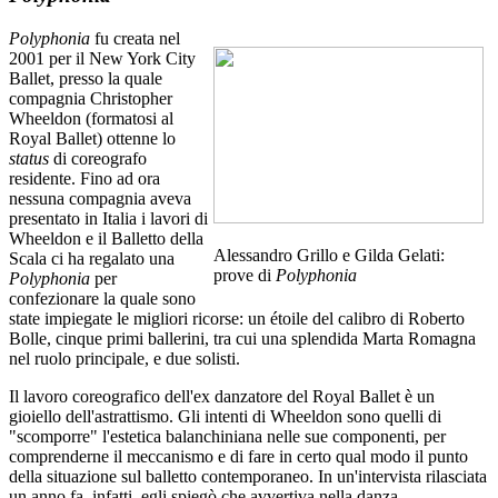
Polyphonia
fu creata nel
2001 per il New York City
Ballet, presso la quale
compagnia Christopher
Wheeldon (formatosi al
Royal Ballet) ottenne lo
status
di coreografo
residente. Fino ad ora
nessuna compagnia aveva
presentato in Italia i lavori di
Wheeldon e il Balletto della
Alessandro Grillo e Gilda Gelati:
Scala ci ha regalato una
prove di
Polyphonia
Polyphonia
per
confezionare la quale sono
state impiegate le migliori ricorse: un étoile del calibro di Roberto
Bolle, cinque primi ballerini, tra cui una splendida Marta Romagna
nel ruolo principale, e due solisti.
Il lavoro coreografico dell'ex danzatore del Royal Ballet è un
gioiello dell'astrattismo. Gli intenti di Wheeldon sono quelli di
"scomporre" l'estetica balanchiniana nelle sue componenti, per
comprenderne il meccanismo e di fare in certo qual modo il punto
della situazione sul balletto contemporaneo. In un'intervista rilasciata
un anno fa, infatti, egli spiegò che avvertiva nella danza