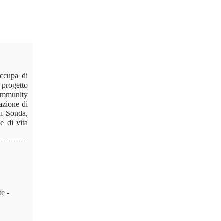
occupa di
 progetto
ommunity
dazione di
i Sonda,
e di vita
te
-