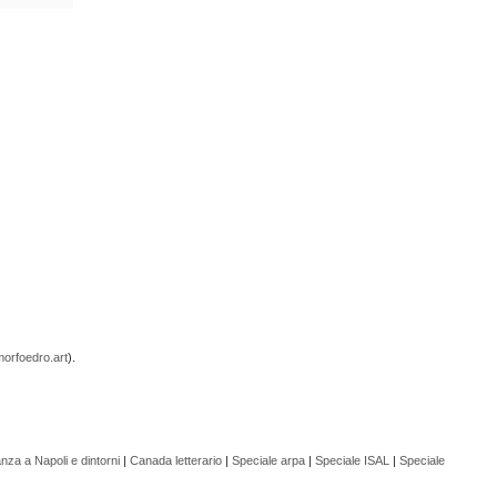
orfoedro.art
).
nza a Napoli e dintorni
|
Canada letterario
|
Speciale arpa
|
Speciale ISAL
|
Speciale