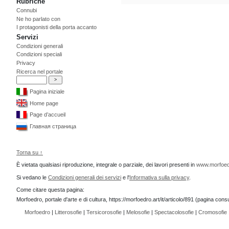
Rubriche
Connubi
Ne ho parlato con
I protagonisti della porta accanto
Servizi
Condizioni generali
Condizioni speciali
Privacy
Ricerca nel portale
Pagina iniziale
Home page
Page d’accueil
Главная страница
Torna su ↑
È vietata qualsiasi riproduzione, integrale o parziale, dei lavori presenti in
www.morfoed
Si vedano le
Condizioni generali dei servizi
e l'
Informativa sulla privacy
.
Come citare questa pagina:
Morfoedro, portale d'arte e di cultura, https://morfoedro.art/it/articolo/891 (pagina co
Morfoedro
|
Litterosofie
|
Tersicorosofie
|
Melosofie
|
Spectacolosofie
|
Cromosofie