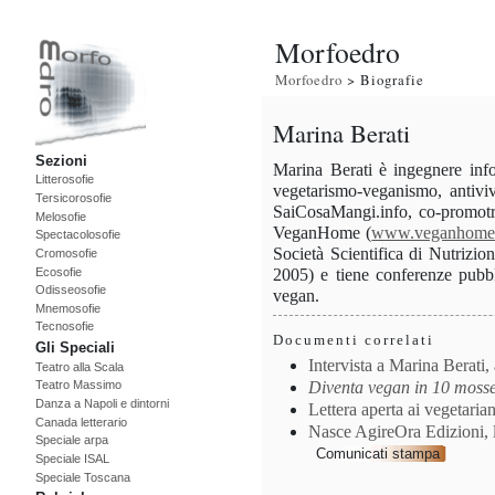
Morfoedro
Morfoedro
> Biografie
Marina Berati
Sezioni
Marina Berati è ingegnere infor
Litterosofie
vegetarismo-veganismo, antiviv
Tersicorosofie
SaiCosaMangi.info, co-promot
Melosofie
VeganHome (
www.veganhome.
Spectacolosofie
Società Scientifica di Nutrizio
Cromosofie
Ecosofie
2005) e tiene conferenze pubbli
Odisseosofie
vegan.
Mnemosofie
Tecnosofie
Documenti correlati
Gli Speciali
Intervista a Marina Berati, 
Teatro alla Scala
Diventa vegan in 10 moss
Teatro Massimo
Danza a Napoli e dintorni
Lettera aperta ai vegetaria
Canada letterario
Nasce AgireOra Edizioni, la
Speciale arpa
Comunicati stampa
Speciale ISAL
Speciale Toscana