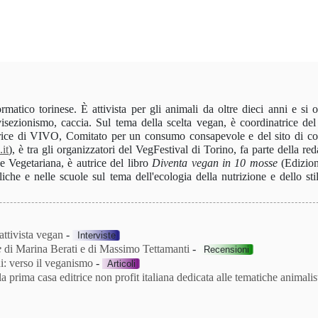
matico torinese. È attivista per gli animali da oltre dieci anni e si 
isezionismo, caccia. Sul tema della scelta vegan, è coordinatrice del
rice di VIVO, Comitato per un consumo consapevole e del sito di c
it
), è tra gli organizzatori del VegFestival di Torino, fa parte della re
ne Vegetariana, è autrice del libro
Diventa vegan in 10 mosse
(Edizion
che e nelle scuole sul tema dell'ecologia della nutrizione e dello stil
attivista vegan
-
Interviste
e
di Marina Berati e di Massimo Tettamanti
-
Recensioni
ni: verso il veganismo
-
Articoli
 prima casa editrice non profit italiana dedicata alle tematiche animalis