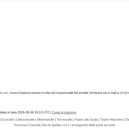
ro.art
, senza l'autorizzazione scritta dei responsabili del portale (richiesta via e-mail a
info@m
nsultata in data 2026-08-08 16:13 UTC)
Copia la citazione
|
Ecosofie
|
Odisseosofie
|
Mnemosofie
|
Tecnosofie
|
Teatro alla Scala
|
Teatro Massimo
|
Da
Toscana
|
Connubi
|
Ne ho parlato con
|
I protagonisti della porta accanto