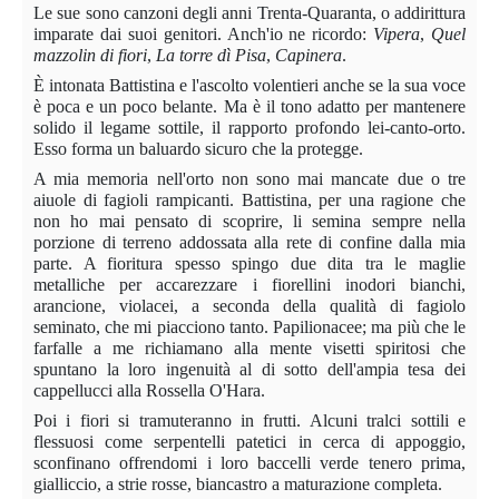
Le sue sono canzoni degli anni Trenta-Quaranta, o addirittura
imparate dai suoi genitori. Anch'io ne ricordo:
Vipera
,
Quel
mazzolin di fiori
,
La torre dì Pisa
,
Capinera
.
È intonata Battistina e l'ascolto volentieri anche se la sua voce
è poca e un poco belante. Ma è il tono adatto per mantenere
solido il legame sottile, il rapporto profondo lei-canto-orto.
Esso forma un baluardo sicuro che la protegge.
A mia memoria nell'orto non sono mai mancate due o tre
aiuole di fagioli rampicanti. Battistina, per una ragione che
non ho mai pensato di scoprire, li semina sempre nella
porzione di terreno addossata alla rete di confine dalla mia
parte. A fioritura spesso spingo due dita tra le maglie
metalliche per accarezzare i fiorellini inodori bianchi,
arancione, violacei, a seconda della qualità di fagiolo
seminato, che mi piacciono tanto. Papilionacee; ma più che le
farfalle a me richiamano alla mente visetti spiritosi che
spuntano la loro ingenuità al di sotto dell'ampia tesa dei
cappellucci alla Rossella O'Hara.
Poi i fiori si tramuteranno in frutti. Alcuni tralci sottili e
flessuosi come serpentelli patetici in cerca di appoggio,
sconfinano offrendomi i loro baccelli verde tenero prima,
gialliccio, a strie rosse, biancastro a maturazione completa.