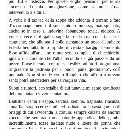
più. Ed è tristezza. Per questo voglio pensarla, per udirla
ancora nella mia immaginazione, come se nulla fosse
intervenuto a zittirla.
A volte è il tac tac della zappa che addenta il terreno a fare
d'accompagnamento al suo canto sommesso, mai sguaiato,
anche se in esso si indovina abbandono totale, gioioso. A
volte invece è il gallo, superbo della sua coda falcata e
cangiante, che allunga il collo piegando un poco all'indietro
la testa ben fatta, tutto tripudio di cresta e bargigli fiammanti.
Esso affida all'aria uno o una serie completa di chicchirichì,
ignaro o incurante che l'alba feconda sia già passata da un
pezzo. Forse intende, con queste esibizioni fuori programma,
ringraziare la padrona per il buon "pane quotidiano", così
puntuale. Non si rende conto il tapino che all'ora x nessun
santo potrà intercedere per salvargli la vita.
Suoni e rumori, eco scialba di cui tuttavia mi sento gratificata
del mio lontano vivere contadino.
Battistina canta e zappa, sarchia, semina, trapianta, rincalza,
annaffia, strappa erbe inutili ed ostinate tra la vasta gamma di
ortaggi di cui avvicenda la coltura, sempre calzata da enormi
zoccoli che sembrano una naturale appendice delle gambe
incredibilmente tozze lasciate nude e libere da gonne che
coprono a fatica il ginocchio. I suoi movimenti parsimoniosi