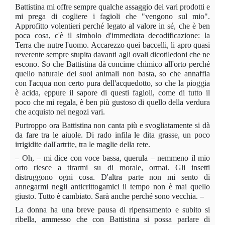
Battistina mi offre sempre qualche assaggio dei vari prodotti e
mi prega di cogliere i fagioli che "vengono sul mio".
Approfitto volentieri perché legato al valore in sé, che è ben
poca cosa, c'è il simbolo d'immediata decodificazione: la
Terra che nutre l'uomo. Accarezzo quei baccelli, li apro quasi
reverente sempre stupita davanti agli ovali dicotiledoni che ne
escono. So che Battistina dà concime chimico all'orto perché
quello naturale dei suoi animali non basta, so che annaffia
con l'acqua non certo pura dell'acquedotto, so che la pioggia
è acida, eppure il sapore di questi fagioli, come di tutto il
poco che mi regala, è ben più gustoso di quello della verdura
che acquisto nei negozi vari.
Purtroppo ora Battistina non canta più e svogliatamente si dà
da fare tra le aiuole. Di rado infila le dita grasse, un poco
irrigidite dall'artrite, tra le maglie della rete.
– Oh, – mi dice con voce bassa, querula – nemmeno il mio
orto riesce a tirarmi su di morale, ormai. Gli insetti
distruggono ogni cosa. D'altra parte non mi sento di
annegarmi negli anticrittogamici il tempo non è mai quello
giusto. Tutto è cambiato. Sarà anche perché sono vecchia. –
La donna ha una breve pausa di ripensamento e subito si
ribella, ammesso che con Battistina si possa parlare di