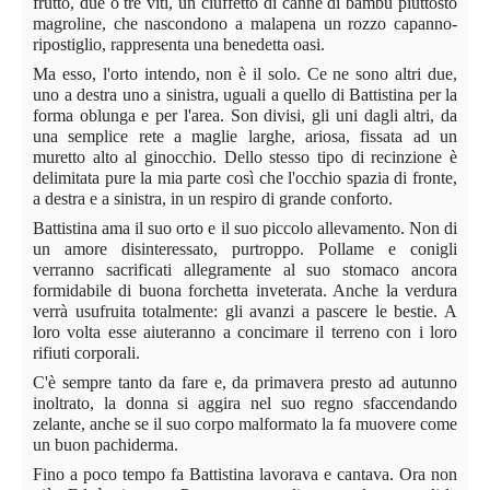
frutto, due o tre viti, un ciuffetto di canne di bambù piuttosto
magroline, che nascondono a malapena un rozzo capanno-
ripostiglio, rappresenta una benedetta oasi.
Ma esso, l'orto intendo, non è il solo. Ce ne sono altri due,
uno a destra uno a sinistra, uguali a quello di Battistina per la
forma oblunga e per l'area. Son divisi, gli uni dagli altri, da
una semplice rete a maglie larghe, ariosa, fissata ad un
muretto alto al ginocchio. Dello stesso tipo di recinzione è
delimitata pure la mia parte così che l'occhio spazia di fronte,
a destra e a sinistra, in un respiro di grande conforto.
Battistina ama il suo orto e il suo piccolo allevamento. Non di
un amore disinteressato, purtroppo. Pollame e conigli
verranno sacrificati allegramente al suo stomaco ancora
formidabile di buona forchetta inveterata. Anche la verdura
verrà usufruita totalmente: gli avanzi a pascere le bestie. A
loro volta esse aiuteranno a concimare il terreno con i loro
rifiuti corporali.
C'è sempre tanto da fare e, da primavera presto ad autunno
inoltrato, la donna si aggira nel suo regno sfaccendando
zelante, anche se il suo corpo malformato la fa muovere come
un buon pachiderma.
Fino a poco tempo fa Battistina lavorava e cantava. Ora non