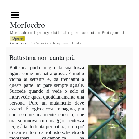
Morfoedro
Morfoedro
>
I protagonisti della porta accanto
>
Protagonisti
Opere
Le opere
di
Celeste Chiappani Loda
Battistina non canta più
Battistina porta in giro la sua tozza
figura come un'anatra grassa. È molto
vicina ai settanta e, da trent'anni a
questa parte, mi pare sempre uguale.
Succede quando si vede o solo si
intravvede quasi quotidianamente una
persona. Pure un mutamento deve
esserci. È logico; così immagino, più
che esserne realmente conscia, che
ora si muova con maggior lentezza
lei, già tanto lenta per natura; e un po'
di carne intorno al robusto scheletro di
montanara – Valcamonica – l'ha