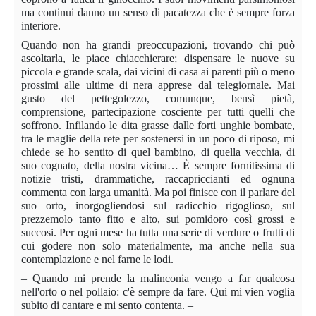
ma continui danno un senso di pacatezza che è sempre forza
interiore.
Quando non
ha grandi preoccupazioni, trovando chi può
ascoltarla, le piace chiacchierare; dispensare le nuove su
piccola e grande scala, dai vicini di casa ai parenti più o meno
prossimi alle ultime di nera apprese dal telegiornale. Mai
gusto del pettegolezzo, comunque, bensì pietà,
comprensione, partecipazione cosciente per tutti quelli che
soffrono. Infilando le dita grasse dalle forti unghie bombate,
tra le maglie della rete per sostenersi in un poco di riposo, mi
chiede se ho sentito di quel bambino, di quella vecchia, di
suo cognato, della nostra vicina… È sempre fornitissima di
notizie tristi, drammatiche, raccapriccianti ed ognuna
commenta con larga umanità. Ma poi finisce con il parlare del
suo orto, inorgogliendosi sul radicchio rigoglioso, sul
prezzemolo tanto fitto e alto, sui pomidoro così grossi e
succosi. Per ogni mese ha tutta una serie di verdure o frutti di
cui godere non solo materialmente, ma anche nella sua
contemplazione e nel farne le lodi.
– Quando mi prende la malinconia vengo a far qualcosa
nell'orto o nel pollaio: c'è sempre da fare. Qui mi vien voglia
subito di cantare e mi sento contenta. –