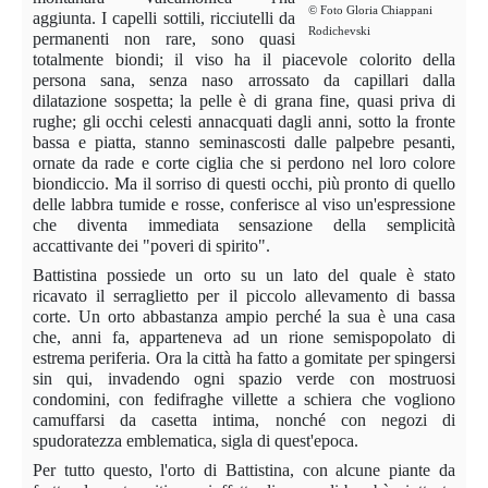
©
Foto Gloria Chiappani
aggiunta. I capelli sottili, ricciutelli da
Rodichevski
permanenti non rare, sono quasi
totalmente biondi; il viso ha il piacevole colorito della
persona sana, senza naso arrossato da capillari dalla
dilatazione sospetta; la pelle è di grana fine, quasi priva di
rughe; gli occhi celesti annacquati dagli anni, sotto la fronte
bassa e piatta, stanno seminascosti dalle palpebre pesanti,
ornate da rade e corte ciglia che si perdono nel loro colore
biondiccio. Ma il sorriso di questi occhi, più pronto di quello
delle labbra tumide e rosse, conferisce al viso un'espressione
che diventa immediata sensazione della semplicità
accattivante dei "poveri di spirito".
Battistina possiede un orto su un lato del quale è stato
ricavato il serraglietto per il piccolo allevamento di bassa
corte. Un orto abbastanza ampio perché la sua è una casa
che, anni fa, apparteneva ad un rione semispopolato di
estrema periferia. Ora la città ha fatto a gomitate per spingersi
sin qui, invadendo ogni spazio verde con mostruosi
condomini, con fedifraghe villette a schiera che vogliono
camuffarsi da casetta intima, nonché con negozi di
spudoratezza emblematica, sigla di quest'epoca.
Per tutto questo, l'orto di Battistina, con alcune piante da