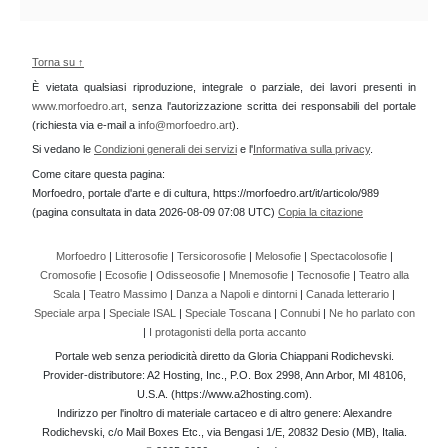
Torna su ↑
È vietata qualsiasi riproduzione, integrale o parziale, dei lavori presenti in
www.morfoedro.art
, senza l'autorizzazione scritta dei responsabili del portale
(richiesta via e-mail a
info@morfoedro.art
).
Si vedano le
Condizioni generali dei servizi
e l'
Informativa sulla privacy
.
Come citare questa pagina:
Morfoedro, portale d'arte e di cultura, https://morfoedro.art/it/articolo/989
(pagina consultata in data 2026-08-09 07:08 UTC)
Copia la citazione
Morfoedro
|
Litterosofie
|
Tersicorosofie
|
Melosofie
|
Spectacolosofie
|
Cromosofie
|
Ecosofie
|
Odisseosofie
|
Mnemosofie
|
Tecnosofie
|
Teatro alla
Scala
|
Teatro Massimo
|
Danza a Napoli e dintorni
|
Canada letterario
|
Speciale arpa
|
Speciale ISAL
|
Speciale Toscana
|
Connubi
|
Ne ho parlato con
|
I protagonisti della porta accanto
Portale web senza periodicità diretto da Gloria Chiappani Rodichevski.
Provider-distributore: A2 Hosting, Inc., P.O. Box 2998, Ann Arbor, MI 48106,
U.S.A. (https://www.a2hosting.com).
Indirizzo per l'inoltro di materiale cartaceo e di altro genere: Alexandre
Rodichevski, c/o Mail Boxes Etc., via Bengasi 1/E, 20832 Desio (MB), Italia.