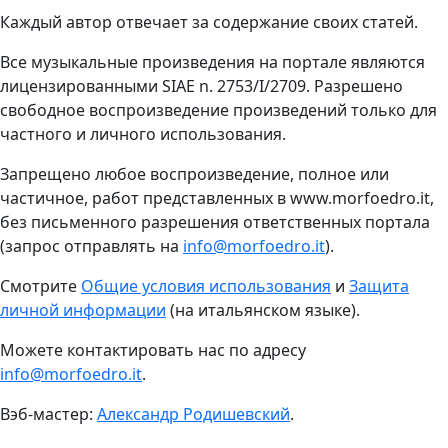
Каждый автор отвечает за содержание своих статей.
Все музыкальные произведения на портале являются
лицензированными SIAE n. 2753/I/2709. Разрешено
свободное воспроизведение произведений только для
частного и личного использования.
Запрещено любое воспроизведение, полное или
частичное, работ представленных в
www
.
morfoedro
.
it
,
без письменного разрешения ответственных портала
(запрос отправлять на
info
@
morfoedro
.
it
).
Смотрите
Общие условия использования
и
Защита
личной информации
(на итальянском языке).
Можете контактировать нас по адресу
info
@
morfoedro
.
it
.
Вэб-мастер:
Александр Родишевский
.