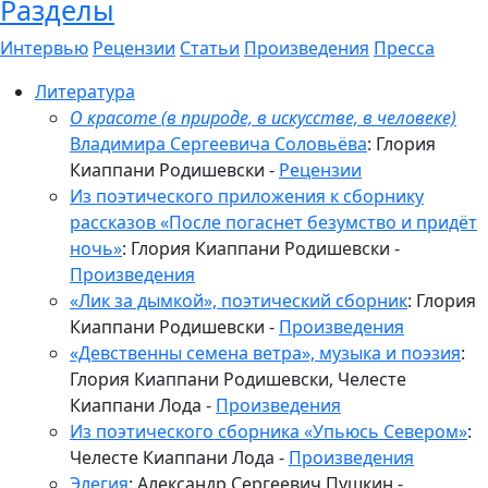
Разделы
Интервью
Рецензии
Статьи
Произведения
Пресса
Литература
О красоте (в природе, в искусстве, в человеке)
Владимира Сергеевича Соловьёва
: Глория
Киаппани Родишевски
-
Рецензии
Из поэтического приложения к сборнику
рассказов «После погаснет безумство и придёт
ночь»
: Глория Киаппани Родишевски
-
Произведения
«Лик за дымкой», поэтический сборник
: Глория
Киаппани Родишевски
-
Произведения
«Девственны семена ветра», музыка и поэзия
:
Глория Киаппани Родишевски, Челесте
Киаппани Лода
-
Произведения
Из поэтического сборника «Упьюсь Севером»
:
Челесте Киаппани Лода
-
Произведения
Элегия
: Александр Сергеевич Пушкин
-