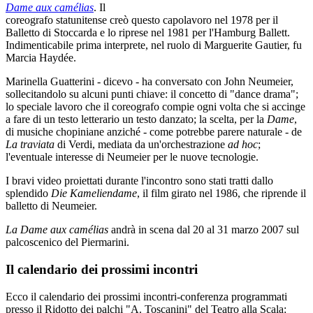
Dame aux camélias
. Il
coreografo statunitense creò questo capolavoro nel 1978 per il
Balletto di Stoccarda e lo riprese nel 1981 per l'Hamburg Ballett.
Indimenticabile prima interprete, nel ruolo di Marguerite Gautier, fu
Marcia Haydée.
Marinella Guatterini ‑ dicevo ‑ ha conversato con John Neumeier,
sollecitandolo su alcuni punti chiave: il concetto di "dance drama";
lo speciale lavoro che il coreografo compie ogni volta che si accinge
a fare di un testo letterario un testo danzato; la scelta, per la
Dame
,
di musiche chopiniane anziché ‑ come potrebbe parere naturale ‑ de
La traviata
di Verdi, mediata da un'orchestrazione
ad hoc
;
l'eventuale interesse di Neumeier per le nuove tecnologie.
I bravi video proiettati durante l'incontro sono stati tratti dallo
splendido
Die Kameliendame
, il film girato nel 1986, che riprende il
balletto di Neumeier.
La Dame aux camélias
andrà in scena dal 20 al 31 marzo 2007 sul
palcoscenico del Piermarini.
Il calendario dei prossimi incontri
Ecco il calendario dei prossimi incontri-conferenza programmati
presso il Ridotto dei palchi "A. Toscanini" del Teatro alla Scala: