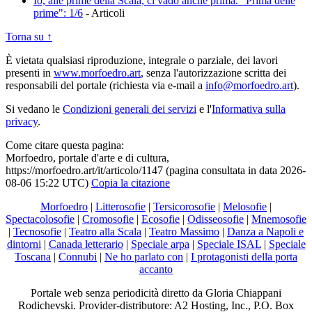
Io, alle prime della Scala, ci vado anche prima. "Prima delle
prime": 1/6
-
Articoli
Torna su ↑
È vietata qualsiasi riproduzione, integrale o parziale, dei lavori
presenti in
www.morfoedro.art
, senza l'autorizzazione scritta dei
responsabili del portale (richiesta via e-mail a
info@morfoedro.art
).
Si vedano le
Condizioni generali dei servizi
e l'
Informativa sulla
privacy
.
Come citare questa pagina:
Morfoedro, portale d'arte e di cultura,
https://morfoedro.art/it/articolo/1147 (pagina consultata in data 2026-
08-06 15:22 UTC)
Copia la citazione
Morfoedro
|
Litterosofie
|
Tersicorosofie
|
Melosofie
|
Spectacolosofie
|
Cromosofie
|
Ecosofie
|
Odisseosofie
|
Mnemosofie
|
Tecnosofie
|
Teatro alla Scala
|
Teatro Massimo
|
Danza a Napoli e
dintorni
|
Canada letterario
|
Speciale arpa
|
Speciale ISAL
|
Speciale
Toscana
|
Connubi
|
Ne ho parlato con
|
I protagonisti della porta
accanto
Portale web senza periodicità diretto da Gloria Chiappani
Rodichevski. Provider-distributore: A2 Hosting, Inc., P.O. Box