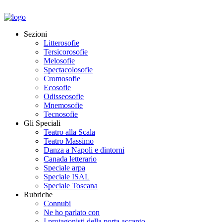
Sezioni
Litterosofie
Tersicorosofie
Melosofie
Spectacolosofie
Cromosofie
Ecosofie
Odisseosofie
Mnemosofie
Tecnosofie
Gli Speciali
Teatro alla Scala
Teatro Massimo
Danza a Napoli e dintorni
Canada letterario
Speciale arpa
Speciale ISAL
Speciale Toscana
Rubriche
Connubi
Ne ho parlato con
I protagonisti della porta accanto