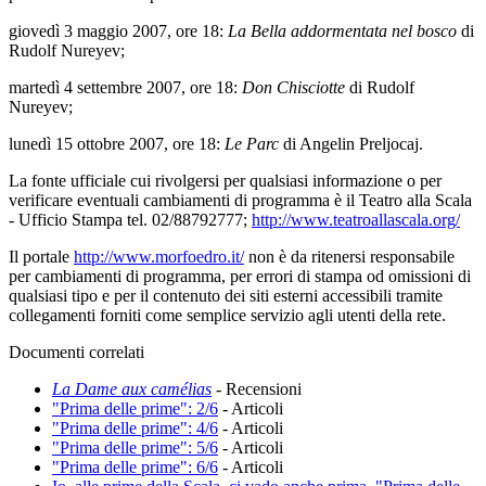
giovedì 3 maggio 2007, ore 18:
La Bella addormentata nel bosco
di
Rudolf Nureyev;
martedì 4 settembre 2007, ore 18:
Don Chisciotte
di Rudolf
Nureyev;
lunedì 15 ottobre 2007, ore 18:
Le Parc
di Angelin Preljocaj.
La fonte ufficiale cui rivolgersi per qualsiasi informazione o per
verificare eventuali cambiamenti di programma è il Teatro alla Scala
‑ Ufficio Stampa tel. 02/88792777;
http://www.teatroallascala.org/
Il portale
http://www.morfoedro.it/
non è da ritenersi responsabile
per cambiamenti di programma, per errori di stampa od omissioni di
qualsiasi tipo e per il contenuto dei siti esterni accessibili tramite
collegamenti forniti come semplice servizio agli utenti della rete.
Documenti correlati
La Dame aux camélias
-
Recensioni
"Prima delle prime": 2/6
-
Articoli
"Prima delle prime": 4/6
-
Articoli
"Prima delle prime": 5/6
-
Articoli
"Prima delle prime": 6/6
-
Articoli