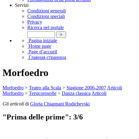
Servizi
Condizioni generali
Condizioni speciali
Privacy
Ricerca nel portale
Pagina iniziale
Home page
Page d’accueil
Главная страница
Morfoedro
Morfoedro
>
Teatro alla Scala
>
Stagione 2006-2007
Articoli
Morfoedro
>
Tersicorosofie
>
Danza classica
Articoli
Gli articoli
di
Gloria Chiappani Rodichevski
"Prima delle prime": 3/6