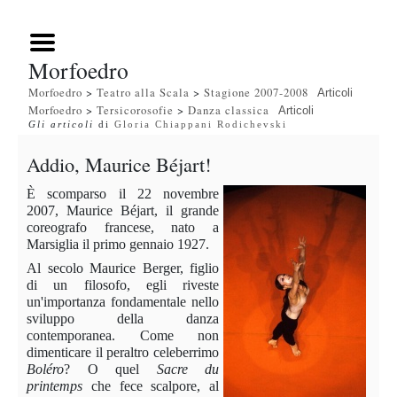
Morfoedro
Morfoedro
>
Teatro alla Scala
>
Stagione 2007-2008
Articoli
Morfoedro
>
Tersicorosofie
>
Danza classica
Articoli
Gli articoli
di
Gloria Chiappani Rodichevski
Addio, Maurice Béjart!
È scomparso il 22 novembre
2007, Maurice Béjart, il grande
coreografo francese, nato a
Marsiglia il primo gennaio 1927.
Al secolo Maurice Berger, figlio
di un filosofo, egli riveste
un'importanza fondamentale nello
sviluppo della danza
contemporanea. Come non
dimenticare il peraltro celeberrimo
Boléro
? O quel
Sacre du
printemps
che fece scalpore, al