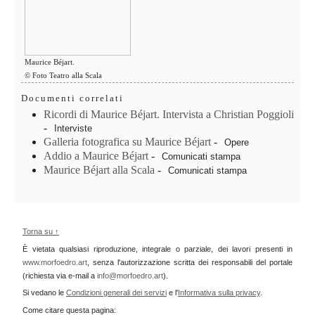
Maurice Béjart.
© Foto Teatro alla Scala
Documenti correlati
Ricordi di Maurice Béjart. Intervista a Christian Poggioli
-
Interviste
Galleria fotografica su Maurice Béjart
-
Opere
Addio a Maurice Béjart
-
Comunicati stampa
Maurice Béjart alla Scala
-
Comunicati stampa
Torna su ↑
È vietata qualsiasi riproduzione, integrale o parziale, dei lavori presenti in
www.morfoedro.art
, senza l'autorizzazione scritta dei responsabili del portale
(richiesta via e-mail a
info@morfoedro.art
).
Si vedano le
Condizioni generali dei servizi
e l'
Informativa sulla privacy
.
Come citare questa pagina: