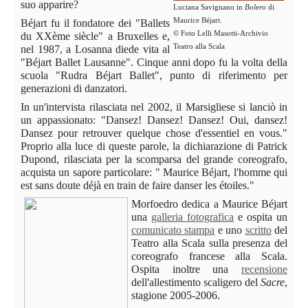
suo apparire?
Luciana Savignano in
Bolero
di
Maurice Béjart.
Béjart fu il fondatore dei "Ballets
© Foto Lelli Masotti-Archivio
du XXème siècle" a Bruxelles e,
Teatro alla Scala
nel 1987, a Losanna diede vita al
"Béjart Ballet Lausanne". Cinque anni dopo fu la volta della
scuola "Rudra Béjart Ballet", punto di riferimento per
generazioni di danzatori.
In un'intervista rilasciata nel 2002, il Marsigliese si lanciò in
un appassionato: "Dansez! Dansez! Dansez! Oui, dansez!
Dansez pour retrouver quelque chose d'essentiel en vous."
Proprio alla luce di queste parole, la dichiarazione di Patrick
Dupond, rilasciata per la scomparsa del grande coreografo,
acquista un sapore particolare: " Maurice Béjart, l'homme qui
est sans doute déjà en train de faire danser les étoiles."
Morfoedro dedica a Maurice Béjart
una
galleria fotografica
e ospita un
comunicato stampa
e uno
scritto
del
Teatro alla Scala sulla presenza del
coreografo francese alla Scala.
Ospita inoltre una
recensione
dell'allestimento scaligero del
Sacre
,
stagione 2005-2006.