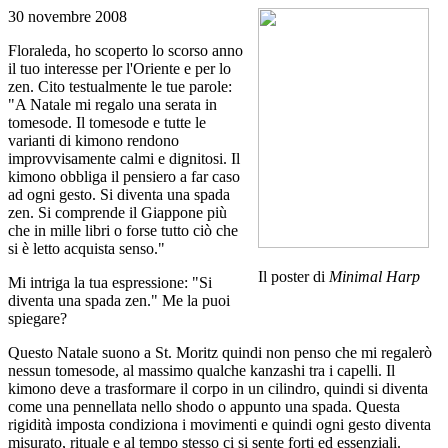
30 novembre 2008
Floraleda, ho scoperto lo scorso anno
il tuo interesse per l'Oriente e per lo
zen. Cito testualmente le tue parole:
"A Natale mi regalo una serata in
tomesode. Il tomesode e tutte le
varianti di kimono rendono
improvvisamente calmi e dignitosi. Il
kimono obbliga il pensiero a far caso
ad ogni gesto. Si diventa una spada
zen. Si comprende il Giappone più
che in mille libri o forse tutto ciò che
si è letto acquista senso."
Il poster di
Minimal Harp
Mi intriga la tua espressione: "Si
diventa una spada zen." Me la puoi
spiegare?
Questo Natale suono a St. Moritz quindi non penso che mi regalerò
nessun tomesode, al massimo qualche kanzashi tra i capelli. Il
kimono deve a trasformare il corpo in un cilindro, quindi si diventa
come una pennellata nello shodo o appunto una spada. Questa
rigidità imposta condiziona i movimenti e quindi ogni gesto diventa
misurato, rituale e al tempo stesso ci si sente forti ed essenziali.