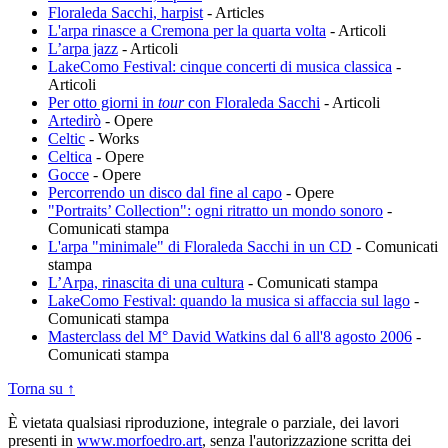
Floraleda Sacchi, harpist
-
Articles
L'arpa rinasce a Cremona per la quarta volta
-
Articoli
L’arpa jazz
-
Articoli
LakeComo Festival: cinque concerti di musica classica
-
Articoli
Per otto giorni in
tour
con Floraleda Sacchi
-
Articoli
Artedirò
-
Opere
Celtic
-
Works
Celtica
-
Opere
Gocce
-
Opere
Percorrendo un disco dal fine al capo
-
Opere
"Portraits’ Collection": ogni ritratto un mondo sonoro
-
Comunicati stampa
L'arpa "minimale" di Floraleda Sacchi in un CD
-
Comunicati
stampa
L’Arpa, rinascita di una cultura
-
Comunicati stampa
LakeComo Festival: quando la musica si affaccia sul lago
-
Comunicati stampa
Masterclass del M° David Watkins dal 6 all'8 agosto 2006
-
Comunicati stampa
Torna su ↑
È vietata qualsiasi riproduzione, integrale o parziale, dei lavori
presenti in
www.morfoedro.art
, senza l'autorizzazione scritta dei