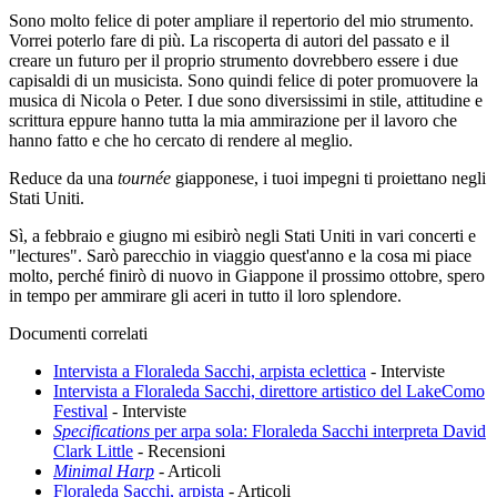
Sono molto felice di poter ampliare il repertorio del mio strumento.
Vorrei poterlo fare di più. La riscoperta di autori del passato e il
creare un futuro per il proprio strumento dovrebbero essere i due
capisaldi di un musicista. Sono quindi felice di poter promuovere la
musica di Nicola o Peter. I due sono diversissimi in stile, attitudine e
scrittura eppure hanno tutta la mia ammirazione per il lavoro che
hanno fatto e che ho cercato di rendere al meglio.
Reduce da una
tournée
giapponese, i tuoi impegni ti proiettano negli
Stati Uniti.
Sì, a febbraio e giugno mi esibirò negli Stati Uniti in vari concerti e
"lectures". Sarò parecchio in viaggio quest'anno e la cosa mi piace
molto, perché finirò di nuovo in Giappone il prossimo ottobre, spero
in tempo per ammirare gli aceri in tutto il loro splendore.
Documenti correlati
Intervista a Floraleda Sacchi, arpista eclettica
-
Interviste
Intervista a Floraleda Sacchi, direttore artistico del LakeComo
Festival
-
Interviste
Specifications
per arpa sola: Floraleda Sacchi interpreta David
Clark Little
-
Recensioni
Minimal Harp
-
Articoli
Floraleda Sacchi, arpista
-
Articoli