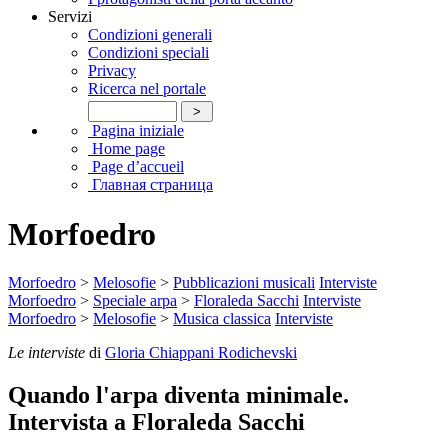
Servizi
Condizioni generali
Condizioni speciali
Privacy
Ricerca nel portale
Pagina iniziale
Home page
Page d’accueil
Главная страница
Morfoedro
Morfoedro
>
Melosofie
>
Pubblicazioni musicali
Interviste
Morfoedro
>
Speciale arpa
>
Floraleda Sacchi
Interviste
Morfoedro
>
Melosofie
>
Musica classica
Interviste
Le interviste
di
Gloria Chiappani Rodichevski
Quando l'arpa diventa minimale.
Intervista a Floraleda Sacchi