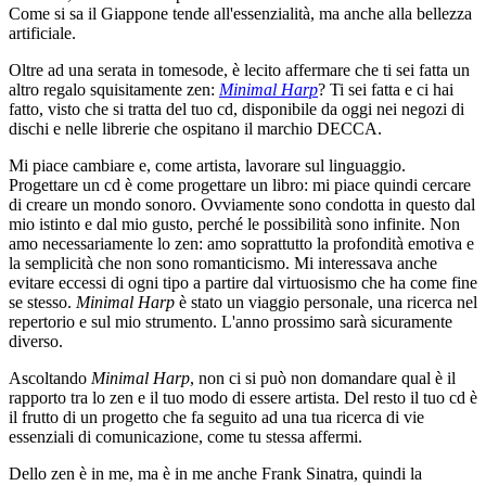
Come si sa il Giappone tende all'essenzialità, ma anche alla bellezza
artificiale.
Oltre ad una serata in tomesode, è lecito affermare che ti sei fatta un
altro regalo squisitamente zen:
Minimal Harp
? Ti sei fatta e ci hai
fatto, visto che si tratta del tuo cd, disponibile da oggi nei negozi di
dischi e nelle librerie che ospitano il marchio DECCA.
Mi piace cambiare e, come artista, lavorare sul linguaggio.
Progettare un cd è come progettare un libro: mi piace quindi cercare
di creare un mondo sonoro. Ovviamente sono condotta in questo dal
mio istinto e dal mio gusto, perché le possibilità sono infinite. Non
amo necessariamente lo zen: amo soprattutto la profondità emotiva e
la semplicità che non sono romanticismo. Mi interessava anche
evitare eccessi di ogni tipo a partire dal virtuosismo che ha come fine
se stesso.
Minimal Harp
è stato un viaggio personale, una ricerca nel
repertorio e sul mio strumento. L'anno prossimo sarà sicuramente
diverso.
Ascoltando
Minimal Harp
, non ci si può non domandare qual è il
rapporto tra lo zen e il tuo modo di essere artista. Del resto il tuo cd è
il frutto di un progetto che fa seguito ad una tua ricerca di vie
essenziali di comunicazione, come tu stessa affermi.
Dello zen è in me, ma è in me anche Frank Sinatra, quindi la