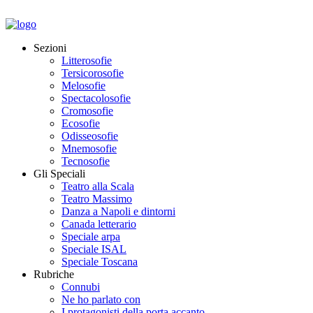
Sezioni
Litterosofie
Tersicorosofie
Melosofie
Spectacolosofie
Cromosofie
Ecosofie
Odisseosofie
Mnemosofie
Tecnosofie
Gli Speciali
Teatro alla Scala
Teatro Massimo
Danza a Napoli e dintorni
Canada letterario
Speciale arpa
Speciale ISAL
Speciale Toscana
Rubriche
Connubi
Ne ho parlato con
I protagonisti della porta accanto