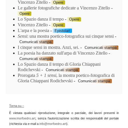
Vincenzo Zitello
-
Opere
Le gallerie fotografiche dedicate a Vincenzo Zitello
-
Opere
Lo Spazio danza il tempo
-
Opere
Vincenzo Zitello
-
Opere
L'arpa e la poesia
-
Epistolari
Sensi
: una mostra poetico-fotografica sui cinque sensi
-
Comunicati stampa
I cinque sensi in mostra. Anzi, sei.
-
Comunicati stampa
La poesia ha danzato sull'arpa di Vincenzo Zitello
-
Comunicati stampa
Lo Spazio danza il tempo di Gloria Chiappani
Rodichevski
-
Comunicati stampa
Prorogata
5 + 1 sensi
, la mostra poetico-fotografica di
Gloria Chiappani Rodichevski
-
Comunicati stampa
Torna su ↑
È vietata qualsiasi riproduzione, integrale o parziale, dei lavori presenti in
www.morfoedro.art
, senza l'autorizzazione scritta dei responsabili del portale
(richiesta via e-mail a
info@morfoedro.art
).