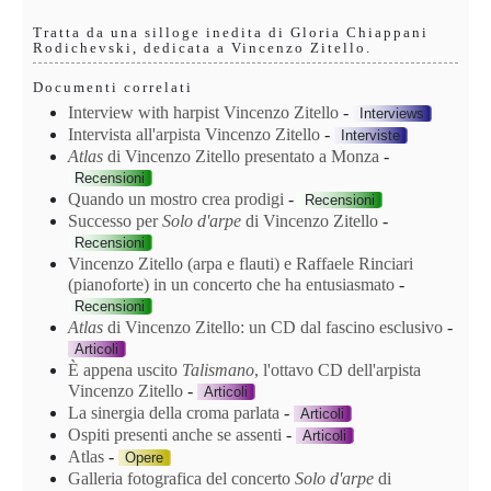
Tratta da una silloge inedita di Gloria Chiappani
Rodichevski, dedicata a Vincenzo Zitello.
Documenti correlati
Interview with harpist Vincenzo Zitello
-
Interviews
Intervista all'arpista Vincenzo Zitello
-
Interviste
Atlas
di Vincenzo Zitello presentato a Monza
-
Recensioni
Quando un mostro crea prodigi
-
Recensioni
Successo per
Solo d'arpe
di Vincenzo Zitello
-
Recensioni
Vincenzo Zitello (arpa e flauti) e Raffaele Rinciari
(pianoforte) in un concerto che ha entusiasmato
-
Recensioni
Atlas
di Vincenzo Zitello: un CD dal fascino esclusivo
-
Articoli
È appena uscito
Talismano
, l'ottavo CD dell'arpista
Vincenzo Zitello
-
Articoli
La sinergia della croma parlata
-
Articoli
Ospiti presenti anche se assenti
-
Articoli
Atlas
-
Opere
Galleria fotografica del concerto
Solo d'arpe
di