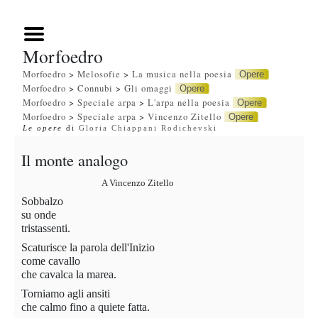
Morfoedro
Morfoedro
>
Melosofie
>
La musica nella poesia
Opere
Morfoedro
>
Connubi
>
Gli omaggi
Opere
Morfoedro
>
Speciale arpa
>
L'arpa nella poesia
Opere
Morfoedro
>
Speciale arpa
>
Vincenzo Zitello
Opere
Le opere
di
Gloria Chiappani Rodichevski
Il monte analogo
A Vincenzo Zitello
Sobbalzo
su onde
tristassenti.
Scaturisce la parola dell'Inizio
come cavallo
che cavalca la marea.
Torniamo agli ansiti
che calmo fino a quiete fatta.