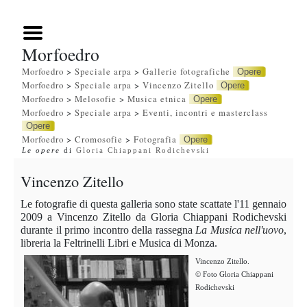
Morfoedro
Morfoedro
>
Speciale arpa
>
Gallerie fotografiche
Opere
Morfoedro
>
Speciale arpa
>
Vincenzo Zitello
Opere
Morfoedro
>
Melosofie
>
Musica etnica
Opere
Morfoedro
>
Speciale arpa
>
Eventi, incontri e masterclass
Opere
Morfoedro
>
Cromosofie
>
Fotografia
Opere
Le opere
di
Gloria Chiappani Rodichevski
Vincenzo Zitello
Le fotografie di questa galleria sono state scattate l'11 gennaio
2009 a Vincenzo Zitello da Gloria Chiappani Rodichevski
durante il primo incontro della rassegna
La Musica nell'uovo
,
libreria la Feltrinelli Libri e Musica di Monza.
Vincenzo Zitello.
© Foto Gloria Chiappani
Rodichevski