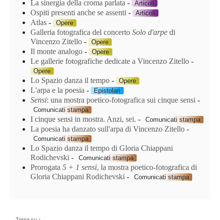
La sinergia della croma parlata
-
Articoli
Ospiti presenti anche se assenti
-
Articoli
Atlas
-
Opere
Galleria fotografica del concerto
Solo d'arpe
di
Vincenzo Zitello
-
Opere
Il monte analogo
-
Opere
Le gallerie fotografiche dedicate a Vincenzo Zitello
-
Opere
Lo Spazio danza il tempo
-
Opere
L'arpa e la poesia
-
Epistolari
Sensi
: una mostra poetico-fotografica sui cinque sensi
-
Comunicati stampa
I cinque sensi in mostra. Anzi, sei.
-
Comunicati stampa
La poesia ha danzato sull'arpa di Vincenzo Zitello
-
Comunicati stampa
Lo Spazio danza il tempo di Gloria Chiappani
Rodichevski
-
Comunicati stampa
Prorogata
5 + 1 sensi
, la mostra poetico-fotografica di
Gloria Chiappani Rodichevski
-
Comunicati stampa
Torna su ↑