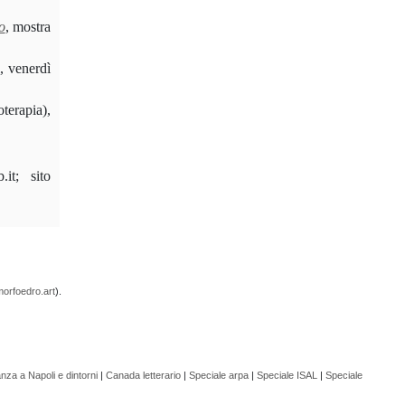
o
, mostra
, venerdì
terapia),
it; sito
orfoedro.art
).
nza a Napoli e dintorni
|
Canada letterario
|
Speciale arpa
|
Speciale ISAL
|
Speciale