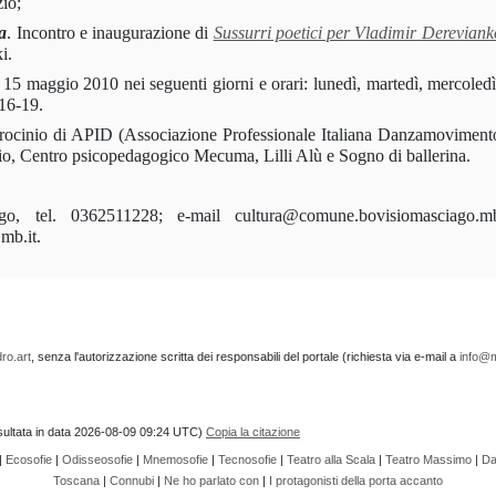
io;
a
. Incontro e inaugurazione di
Sussurri poetici per Vladimir Dereviank
i.
l 15 maggio 2010 nei seguenti giorni e orari: lunedì, martedì, mercoledì
 16-19.
rocinio di APID (Associazione Professionale Italiana Danzamovimento
io, Centro psicopedagogico Mecuma, Lilli Alù e Sogno di ballerina.
, tel. 0362511228; e-mail cultura@comune.bovisiomasciago.mb.
mb.it.
ro.art
, senza l'autorizzazione scritta dei responsabili del portale (richiesta via e-mail a
info@m
onsultata in data 2026-08-09 09:24 UTC)
Copia la citazione
|
Ecosofie
|
Odisseosofie
|
Mnemosofie
|
Tecnosofie
|
Teatro alla Scala
|
Teatro Massimo
|
Da
Toscana
|
Connubi
|
Ne ho parlato con
|
I protagonisti della porta accanto