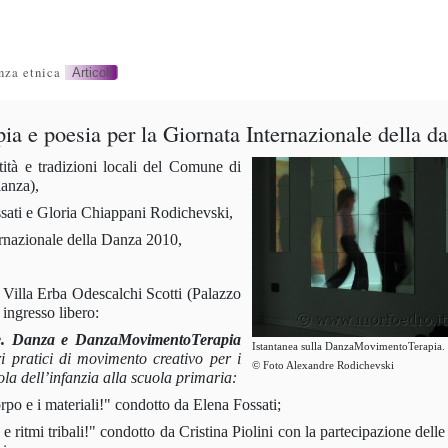
nza etnica
Articoli
 e poesia per la Giornata Internazionale della d
tità e tradizioni locali del Comune di
anza),
ssati e Gloria Chiappani Rodichevski,
ernazionale della Danza 2010,
o Villa Erba Odescalchi Scotti (Palazzo
ingresso libero:
e. Danza e DanzaMovimentoTerapia
Istantanea sulla DanzaMovimentoTerapia.
i pratici di movimento creativo per i
© Foto Alexandre Rodichevski
la dell’infanzia alla scuola primaria:
po e i materiali!" condotto da Elena Fossati;
ritmi tribali!" condotto da Cristina Piolini con la partecipazione dell