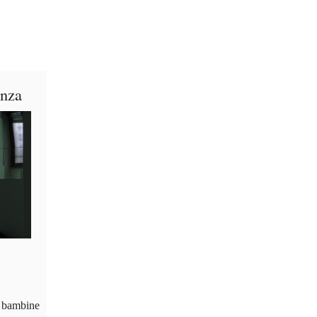
anza
e bambine