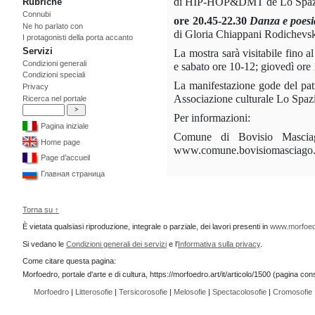
di HIP-HOP&DMT de Lo Spaz
Rubriche
Connubi
ore
20.45-22.30
Danza e poesi
Ne ho parlato con
di Gloria Chiappani Rodichevsk
I protagonisti della porta accanto
Servizi
La mostra sarà visitabile fino a
Condizioni generali
e sabato ore 10-12; giovedì ore
Condizioni speciali
La manifestazione gode del pat
Privacy
Associazione culturale Lo Spaz
Ricerca nel portale
Per informazioni:
Pagina iniziale
Comune di Bovisio Masciago
Home page
www.comune.bovisiomasciago.
Page d’accueil
Главная страница
Torna su ↑
È vietata qualsiasi riproduzione, integrale o parziale, dei lavori presenti in
www.morfoed
Si vedano le
Condizioni generali dei servizi
e l'
Informativa sulla privacy
.
Come citare questa pagina:
Morfoedro, portale d'arte e di cultura, https://morfoedro.art/it/articolo/1500 (pagina c
Morfoedro
|
Litterosofie
|
Tersicorosofie
|
Melosofie
|
Spectacolosofie
|
Cromosofie