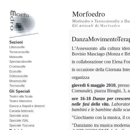
Morfoedro
Morfoedro
>
Tersicorosofie
>
Da
Gli articoli
di
Morfoedro
DanzaMovimentoTerapia
Sezioni
Litterosofie
L’Assessorato alla cultura iden
Tersicorosofie
Bovisio Masciago (Monza e Bri
Melosofie
in collaborazione con Elena Fo
Spectacolosofie
Cromosofie
in occasione della Giornata Int
Ecosofie
Odisseosofie
organizza
Mnemosofie
giovedì 6 maggio 2010
, press
Tecnosofie
Comunale), piazza Biraghi, 3, a 
Gli Speciali
Teatro alla Scala
ore
16-18
Danzo per crescer
Teatro Massimo
nelle fasi della vita
.
Laborator
Danza a Napoli e dintorni
bambini e le bambine dalla scuo
Canada letterario
Speciale arpa
"Giochiamo con la musica, il cor
Speciale ISAL
"Danziamo tra musica moderna e 
Speciale Toscana