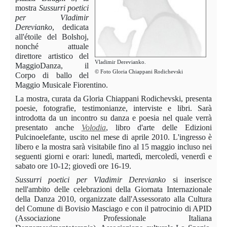
mostra
Sussurri poetici
per Vladimir
Derevianko
, dedicata
all'étoile del Bolshoj,
nonché attuale
direttore artistico del
Vladimir Derevianko.
MaggioDanza, il
© Foto Gloria Chiappani Rodichevski
Corpo di ballo del
Maggio Musicale Fiorentino.
La mostra, curata da Gloria Chiappani Rodichevski, presenta
poesie, fotografie, testimonianze, interviste e libri. Sarà
introdotta da un incontro su danza e poesia nel quale verrà
presentato anche
Volodia
, libro d'arte delle Edizioni
Pulcinoelefante, uscito nel mese di aprile 2010. L'ingresso è
libero e la mostra sarà visitabile fino al 15 maggio incluso nei
seguenti giorni e orari: lunedì, martedì, mercoledì, venerdì e
sabato ore 10-12; giovedì ore 16-19.
Sussurri poetici per Vladimir Derevianko
si inserisce
nell'ambito delle celebrazioni della Giornata Internazionale
della Danza 2010, organizzate dall'Assessorato alla Cultura
del Comune di Bovisio Masciago e con il patrocinio di APID
(Associazione Professionale Italiana