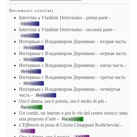
Documenti correlati
Intervista a Vladimir Derevianko ‑ prima parte
-
Interviste
Intervista a Vladimir Derevianko ‑ seconda parte
-
Interviste
Интервью с Владимиром Деревянко – вторая часть
-
Интервью
Интервью с Владимиром Деревянко – первая часть
-
Интервью
Интервью с Владимиром Деревянко – пятая часть
-
Интервью
Интервью с Владимиром Деревянко – третья часть
-
Интервью
Интервью с Владимиром Деревянко – четвёртая
часть
-
Интервью
Ora è danza, ora è poesia, ora è molto di più
-
Recensioni
Un cortile, un interno e poi le vie del centro storico: tutta
una proposta d’arte
-
Recensioni
L'Effimero in posa
di Gloria Chiappani Rodichevski
-
Articoli
Ora è danza, ora è poesia
-