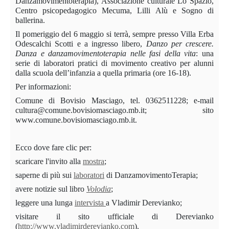
Danzamovimentoterapia), Associazione culturale Lo Spazio,
Centro psicopedagogico Mecuma, Lilli Alù e Sogno di
ballerina.
Il pomeriggio del 6 maggio si terrà, sempre presso Villa Erba
Odescalchi Scotti e a ingresso libero,
Danzo per crescere.
Danza e danzamovimentoterapia nelle fasi della vita
: una
serie di laboratori pratici di movimento creativo per alunni
dalla scuola dell’infa
nzia a quella primaria (ore 16-18).
Per informazioni:
Comune di Bovisio Masciago, tel. 0362511228; e-mail
cultura@comune.bovisiomasciago.mb.it; sito
www.comune.bovisiomasciago.mb.it.
Ecco dove fare clic per:
scaricare l'invito alla
mostra
;
saperne di più sui
laboratori
di DanzamovimentoTerapia;
avere notizie sul libro
Volodia
;
leggere una lunga
intervista
a Vladimir Derevianko;
visitare il sito ufficiale di Derevianko
(
http://www.vladimirderevianko.com
).