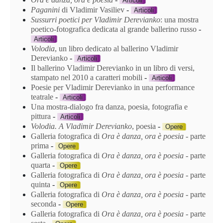
Articoli
Paganini
di Vladimir Vasiliev
-
Articoli
Sussurri poetici per Vladimir Derevianko
: una mostra
poetico-fotografica dedicata al grande ballerino russo
-
Articoli
Volodia
, un libro dedicato al ballerino Vladimir
Derevianko
-
Articoli
Il ballerino Vladimir Derevianko in un libro di versi,
stampato nel 2010 a caratteri mobili
-
Articoli
Poesie per Vladimir Derevianko in una performance
teatrale
-
Articoli
Una mostra-dialogo fra danza, poesia, fotografia e
pittura
-
Articoli
Volodia
. A Vladimir Derevianko
,
poesia
-
Opere
Galleria fotografica di
Ora è danza, ora è poesia
‑ parte
prima
-
Opere
Galleria fotografica di
Ora è danza, ora è poesia
‑ parte
quarta
-
Opere
Galleria fotografica di
Ora è danza, ora è poesia
‑ parte
quinta
-
Opere
Galleria fotografica di
Ora è danza, ora è poesia
‑ parte
seconda
-
Opere
Galleria fotografica di
Ora è danza, ora è poesia
‑ parte