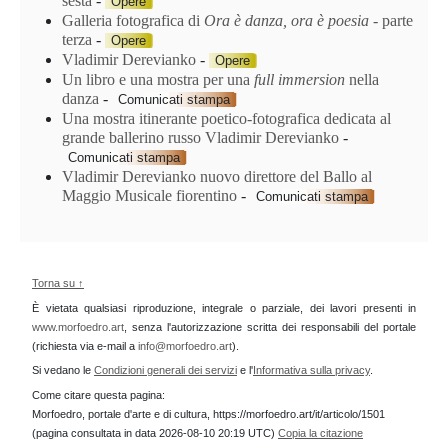
sesta
-
Opere
Galleria fotografica di
Ora è danza, ora è poesia
‑ parte
terza
-
Opere
Vladimir Derevianko
-
Opere
Un libro e una mostra per una
full immersion
nella
danza
-
Comunicati stampa
Una mostra itinerante poetico-fotografica dedicata al
grande ballerino russo Vladimir Derevianko
-
Comunicati stampa
Vladimir Derevianko nuovo direttore del Ballo al
Maggio Musicale fiorentino
-
Comunicati stampa
Torna su ↑
È vietata qualsiasi riproduzione, integrale o parziale, dei lavori presenti in
www.morfoedro.art
, senza l'autorizzazione scritta dei responsabili del portale
(richiesta via e-mail a
info@morfoedro.art
).
Si vedano le
Condizioni generali dei servizi
e l'
Informativa sulla privacy
.
Come citare questa pagina:
Morfoedro, portale d'arte e di cultura, https://morfoedro.art/it/articolo/1501
(pagina consultata in data 2026-08-10 20:19 UTC)
Copia la citazione