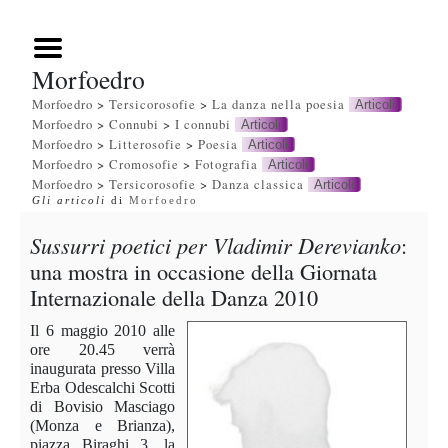
Morfoedro
Morfoedro
>
Tersicorosofie
>
La danza nella poesia
Articoli
Morfoedro
>
Connubi
>
I connubi
Articoli
Morfoedro
>
Litterosofie
>
Poesia
Articoli
Morfoedro
>
Cromosofie
>
Fotografia
Articoli
Morfoedro
>
Tersicorosofie
>
Danza classica
Articoli
Gli articoli
di
Morfoedro
Sussurri poetici per Vladimir Derevianko
:
una mostra in occasione della Giornata
Internazionale della Danza 2010
Il 6 maggio 2010 alle
ore 20.45 verrà
inaugurata presso Villa
Erba Odescalchi Scotti
di Bovisio Masciago
(Monza e Brianza),
piazza Biraghi 3, la