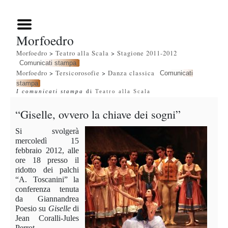
Morfoedro
Morfoedro
>
Teatro alla Scala
>
Stagione 2011-2012
Comunicati stampa
Morfoedro
>
Tersicorosofie
>
Danza classica
Comunicati
stampa
I comunicati stampa
di
Teatro alla Scala
“Giselle, ovvero la chiave dei sogni”
Si svolgerà
mercoledì 15
febbraio 2012, alle
ore 18 presso il
ridotto dei palchi
“A. Toscanini” la
conferenza tenuta
da Giannandrea
Poesio su
Giselle
di
Jean Coralli-Jules
Perrot
.