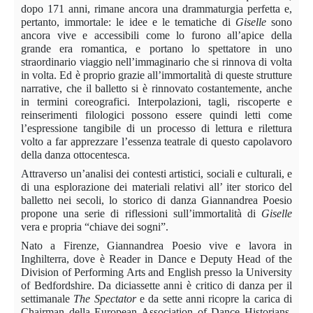
dopo 171 anni, rimane ancora una drammaturgia perfetta e,
pertanto, immortale: le idee e le tematiche di
Giselle
sono
ancora vive e accessibili come lo furono all’apice della
grande era romantica, e portano lo spettatore in uno
straordinario viaggio nell’immaginario che si rinnova di volta
in volta. Ed è proprio grazie all’immortalità di queste strutture
narrative, che il balletto si è rinnovato costantemente, anche
in termini coreografici. Interpolazioni, tagli, riscoperte e
reinserimenti filologici possono essere quindi letti come
l’espressione tangibile di un processo di lettura e rilettura
volto a far apprezzare l’essenza teatrale di questo capolavoro
della danza ottocentesca.
Attraverso un’analisi dei contesti artistici, sociali e culturali, e
di una esplorazione dei materiali relativi all’ iter storico del
balletto nei secoli, lo storico di danza Giannandrea Poesio
propone una serie di riflessioni sull’immortalità di
Giselle
vera e propria “chiave dei sogni”.
Nato a Firenze, Giannandrea Poesio vive e lavora in
Inghilterra, dove è Reader in Dance e Deputy Head of the
Division of Performing Arts and English presso la University
of Bedfordshire. Da diciassette anni è critico di danza per il
settimanale
The Spectator
e da sette anni ricopre la carica di
Chairman della European Association of Dance Historians.