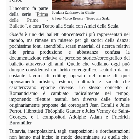
L'incontro fa parte
Svetlana Zakharova in
Giselle
.
della serie “
Prima
© Foto Marco Brescia ‑ Teatro alla Scala
delle Prime -
Balletto
”, a cura Teatro alla Scala con Amici della Scala.
Giselle
è uno dei balletti ottocenteschi più rappresentati nel
mondo, ma rimane un mistero per gli storici della danza:
pochissime fonti attendibili, scarsi materiali di ricerca relativi
alle prima produzione e abbastanza confusa la
documentazione relativa al percorso storico/coreografico del
balletto attraverso gli anni. Quello che vediamo oggi può
dunque considerarsi un ibrido coreografico, scaturito da un
costante lavoro di editing operato nel nome di quei
ripensamenti artistici, estetici, culturali e sociali che
caratterizzano epoche diverse. Lo stesso concetto di
Romanticismo è cambiato radicalmente nel tempo,
imponendo riletture teatrali ben diverse dalle formule
originariamente proposte dai coreografi Jean Coralli e Jules
Perrot, i librettisti Théophile Gautier e Jules Vernoy de Saint-
Georges, e i compositori Adolphe Adam e Friedrich
Burgmüller.
Tuttavia, interpolazioni, tagli, trasposizioni e riorchestrazioni
non hanno mai inciso in modo determinante su quella che,