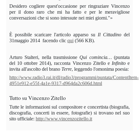
Desidero cogliere quest'occasione per ringraziare Vincenzo
per il dono raro che mi ha fatto e per le meravigliose
conversazioni che si sono intessute nei miei giorni."»
È possibile scaricare l'articolo apparso su
Il Cittadino
del
31maggio 2014
facendo clic
qui
(566 KB).
Arturo Stalteri, nella trasmissione
Qui comincia…
(puntata
del 10 ottobre 2014), racconta Vincenzo Zitello e
Infinito
e
invita all'ascolto del brano
Terre
, leggendo l'omonima poesia:
http://www.radio3.rai.it/dl/radio3/programmi/puntata/ContentItem-
4951e912-e55f-4a1e-9317-d964da2c606d.html
Tutto su Vincenzo
Zitello
Tutte le informazioni sul compositore e concertista (biografia,
discografia, concerti in essere, fotografie) si trovano nel suo
sito ufficiale:
http://www.vincenzozitello.it