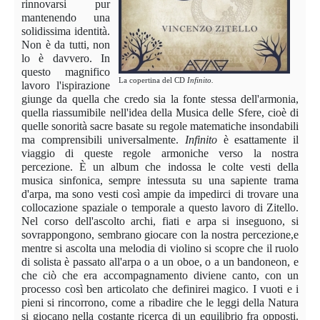
rinnovarsi pur
mantenendo una
solidissima identità.
Non è da tutti, non
lo è davvero. In
questo magnifico
La copertina del CD
Infinito.
lavoro l'ispirazione
giunge da quella che credo sia la fonte stessa dell'armonia,
quella riassumibile nell'idea della Musica delle Sfere, cioè di
quelle sonorità sacre basate su regole matematiche insondabili
ma comprensibili universalmente.
Infinito
è esattamente il
viaggio di queste regole armoniche verso la nostra
percezione. È un album che indossa le colte vesti della
musica sinfonica, sempre intessuta su una sapiente trama
d'arpa, ma sono vesti così ampie da impedirci di trovare una
collocazione spaziale o temporale a questo lavoro di Zitello.
Nel corso dell'ascolto archi, fiati e arpa si inseguono, si
sovrappongono, sembrano giocare con la nostra percezione,e
mentre si ascolta una melodia di violino si scopre che il ruolo
di solista è passato all'arpa o a un oboe, o a un bandoneon, e
che ciò che era accompagnamento diviene canto, con un
processo così ben articolato che definirei magico. I vuoti e i
pieni si rincorrono, come a ribadire che le leggi della Natura
si giocano nella costante ricerca di un equilibrio fra opposti.