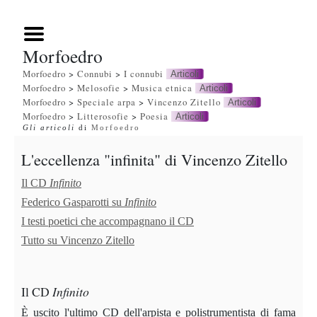
Morfoedro
Morfoedro
>
Connubi
>
I connubi
Articoli
Morfoedro
>
Melosofie
>
Musica etnica
Articoli
Morfoedro
>
Speciale arpa
>
Vincenzo Zitello
Articoli
Morfoedro
>
Litterosofie
>
Poesia
Articoli
Gli articoli
di
Morfoedro
L'eccellenza "infinita" di Vincenzo Zitello
Il CD
Infinito
Federico Gasparotti su
Infinito
I testi poetici che accompagnano il CD
Tutto su Vincenzo Zitello
Il
CD
Infinito
È uscito l'ultimo CD dell'arpista e polistrumentista di fama