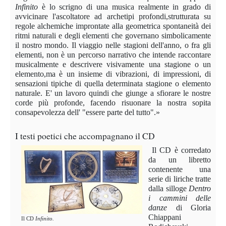
Infinito
è lo scrigno di una musica realmente in grado di
avvicinare l'ascoltatore ad archetipi profondi,strutturata su
regole alchemiche improntate alla geometrica spontaneità dei
ritmi naturali e degli elementi che governano simbolicamente
il nostro mondo. Il viaggio nelle stagioni dell'anno, o fra gli
elementi, non è un percorso narrativo che intende raccontare
musicalmente e descrivere visivamente una stagione o un
elemento,ma è un insieme di vibrazioni, di impressioni, di
sensazioni tipiche di quella determinata stagione o elemento
naturale. E' un lavoro quindi che giunge a sfiorare le nostre
corde più profonde, facendo risuonare la nostra sopita
consapevolezza dell' "essere parte del tutto".»
I testi poetici che accompagnano il
CD
Il CD è corredato
da un libretto
contenente una
serie di liriche tratte
dalla silloge
Dentro
i cammini delle
danze
di Gloria
Chiappani
Il CD
Infinito.