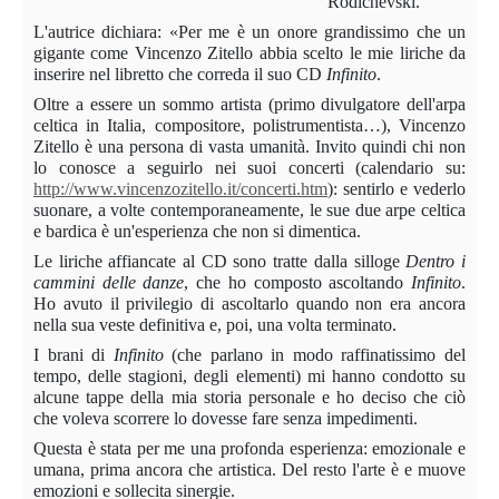
Rodichevski.
L'autrice dichiara: «Per me è un onore grandissimo che un
gigante come Vincenzo Zitello abbia scelto le mie liriche da
inserire nel libretto che correda il suo CD
Infinito
.
Oltre a essere un sommo artista (primo divulgatore dell'arpa
celtica in Italia, compositore, polistrumentista…), Vincenzo
Zitello è una persona di vasta umanità. Invito quindi chi non
lo conosce a seguirlo nei suoi concerti (calendario su:
http://www.vincenzozitello.it/concerti.htm
): sentirlo e vederlo
suonare, a volte contemporaneamente, le sue due arpe celtica
e bardica è un'esperienza che non si dimentica.
Le liriche affiancate al CD sono tratte dalla silloge
Dentro i
cammini delle danze
, che ho composto ascoltando
Infinito
.
Ho avuto il privilegio di ascoltarlo quando non era ancora
nella sua veste definitiva e, poi, una volta terminato.
I brani di
Infinito
(che parlano in modo raffinatissimo del
tempo, delle stagioni, degli elementi) mi hanno condotto su
alcune tappe della mia storia personale e ho deciso che ciò
che voleva scorrere lo dovesse fare senza impedimenti.
Questa è stata per me una profonda esperienza: emozionale e
umana, prima ancora che artistica. Del resto l'arte è e muove
emozioni e sollecita sinergie.