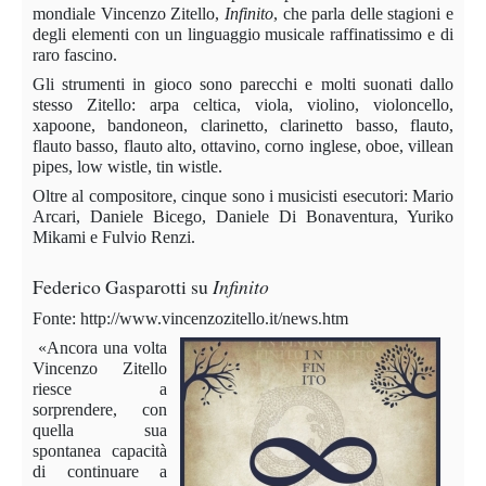
mondiale Vincenzo Zitello,
Infinito
, che parla delle stagioni e
degli elementi con un linguaggio musicale raffinatissimo e di
raro fascino.
Gli strumenti in gioco sono parecchi e molti suonati dallo
stesso Zitello: arpa celtica, viola, violino, violoncello,
xapoone, bandoneon, clarinetto, clarinetto basso, flauto,
flauto basso, flauto alto, ottavino, corno inglese, oboe, villean
pipes, low wistle, tin wistle.
Oltre al compositore, cinque sono i musicisti esecutori: Mario
Arcari, Daniele Bicego, Daniele Di Bonaventura, Yuriko
Mikami e Fulvio Renzi.
Federico
Gasparotti
su
Infinito
Fonte: http://www.vincenzozitello.it/news.htm
«Ancora una volta
Vincenzo Zitello
riesce a
sorprendere, con
quella sua
spontanea capacità
di continuare a