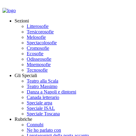
Sezioni
Litterosofie
Tersicorosofie
Melosofie
Spectacolosofie
Cromosofie
Ecosofie
Odisseosofie
Mnemosofie
Tecnosofie
Gli Speciali
Teatro alla Scala
Teatro Massimo
Danza a Napoli e dintorni
Canada letterario
Speciale arpa
Speciale ISAL
Speciale Toscana
Rubriche
Connubi
Ne ho parlato con
I protagonisti della porta accanto