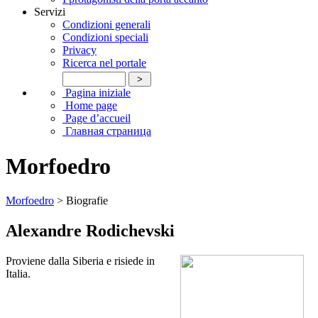
Servizi
Condizioni generali
Condizioni speciali
Privacy
Ricerca nel portale
Pagina iniziale
Home page
Page d’accueil
Главная страница
Morfoedro
Morfoedro
> Biografie
Alexandre Rodichevski
Proviene dalla Siberia e risiede in
Italia.