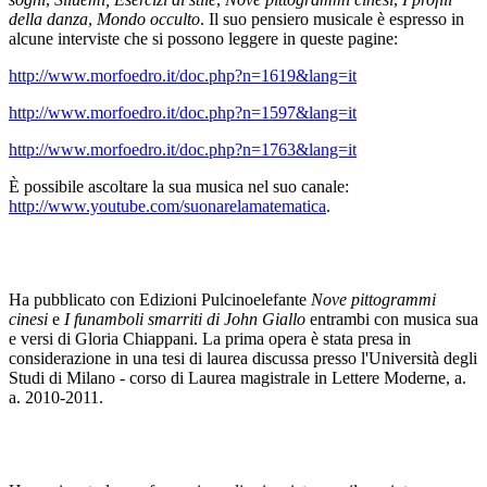
della danza
,
Mondo occulto
. Il suo pensiero musicale è espresso in
alcune interviste che si possono leggere in queste pagine:
http://www.morfoedro.it/doc.php?n=1619&lang=it
http://www.morfoedro.it/doc.php?n=1597&lang=it
http://www.morfoedro.it/doc.php?n=1763&lang=it
È possibile ascoltare la sua musica nel suo canale:
http://www.youtube.com/suonarelamatematica
.
Ha pubblicato con Edizioni Pulcinoelefante
Nove pittogrammi
cinesi
e
I funamboli smarriti di John Giallo
entrambi con musica sua
e versi di Gloria Chiappani. La prima opera è stata presa in
considerazione in una tesi di laurea discussa presso l'Università degli
Studi di Milano - corso di Laurea magistrale in Lettere Moderne, a.
a. 2010-2011.