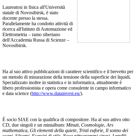
Laureatosi in fisica all'Università
statale di Novosibirsk, è stato
docente presso la stessa.
Parallelamente ha condotto attività di
ricerca all'Istituto di Automazione ed
Elettrometria – ramo siberiano
dell'Accademia Russa di Scienze –
Novosibirsk.
Ha al suo attivo pubblicazioni di carattere scientifico e il brevetto per
un metodo di misurazione della tensione della superficie dei liquidi.
Specializzato inoltre in statistica e in informatica, attualmente è
libero professionista e opera come consulente in campo informatico
e data science (
http://www.datainvest.eu/
).
È socio SIAE con la qualifica di compositore. Ha al suo attivo otto
CD, due singoli e un minialbum:
Minuti
,
Cosmologie
,
Ars
mathematica
,
Gli elementi della quiete
,
Tristi euforie, Il sonno dei
sogni
,
Siluemi, Esercizi di stile
,
Nove pittogrammi cinesi
,
I profili