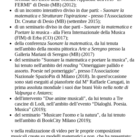
FERMI" di Desio (MB) (2012);
di un incontro interattivo diviso in due parti: ‑
Suonare la
matematica
e
Strutturare l'ispirazione ‑
presso l'Associazione
Dr. Creatur di Desio (MB) (settembre 2015);
di un seminario diviso in due parti ‑
Suonare la matematica
e
Poetare la m
usica ‑ alla Fiera Internazionale della Musica
(FIM) di Erba (CO) (2017);
della conferenza
Suonare la matematica
, da lui tenuta
nell'ambito della mostra pittorica
Arte a Seregno
presso la
Galleria Mariani di Seregno (MB) (2017)
del seminario "Suonare la matematica e poetare la musica", da
lui tenuto nell'ambito del
reading
"Omeriggiare pallido e
assorto. Poesie nel pomeriggio", presso l'Associazione
Nazionale SpazioPin di Milano (2018). In quest'occasione
sono stati eseguiti al pianoforte dal M° Raffaele Carugati, in
prima assoluta mondiale i suoi due brani
Volo nella notte di
Valpurga
e
Antares
;
dell'intervento "Due anime musicali", da lui tenuto a Tre
cascine di Lodi, nell’ambito dell’evento “Dialoghi. Poesia.
Musica” (2019);
del seminario "Musicare l'uomo e la natura", da lui tenuto
nell'ambito di BookCity Milano (2019);
v
nella realizzazione di video per le proprie composizioni
musicali create su modelli matematici e non, che ha presentato: