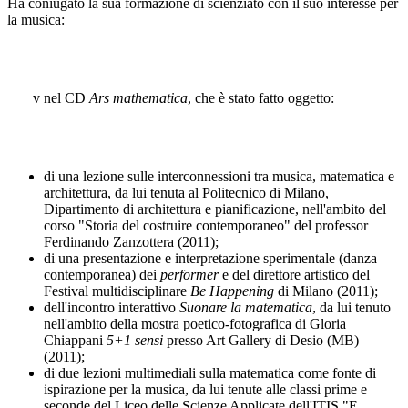
Ha coniugato la sua formazione di scienziato con il suo interesse per
la musica:
v
nel CD
Ars mathematica
, che è stato fatto oggetto:
di una lezione sulle interconnessioni tra musica, matematica e
architettura, da lui tenuta al Politecnico di Milano,
Dipartimento di architettura e pianificazione, nell'ambito del
corso "Storia del costruire contemporaneo" del professor
Ferdinando Zanzottera (2011);
di una presentazione e interpretazione sperimentale (danza
contemporanea) dei
performer
e del direttore artistico del
Festival multidisciplinare
Be Happening
di Milano (2011);
dell'incontro interattivo
Suonare la matematica
, da lui tenuto
nell'ambito della mostra poetico-fotografica di Gloria
Chiappani
5+1 sensi
presso Art Gallery di Desio (MB)
(2011);
di due lezioni multimediali sulla matematica come fonte di
ispirazione per la musica, da lui tenute alle classi prime e
seconde del Liceo delle Scienze Applicate dell'ITIS "E.