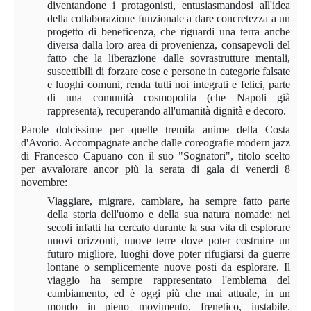
diventandone i protagonisti, entusiasmandosi all'idea
della collaborazione funzionale a dare concretezza a un
progetto di beneficenza, che riguardi una terra anche
diversa dalla loro area di provenienza, consapevoli del
fatto che la liberazione dalle sovrastrutture mentali,
suscettibili di forzare cose e persone in categorie falsate
e luoghi comuni, renda tutti noi integrati e felici, parte
di una comunità cosmopolita (che Napoli già
rappresenta), recuperando all'umanità dignità e decoro.
Parole dolcissime per quelle tremila anime della Costa
d'Avorio. Accompagnate anche dalle coreografie modern jazz
di Francesco Capuano con il suo "Sognatori", titolo scelto
per avvalorare ancor più la serata di gala di venerdì 8
novembre:
Viaggiare, migrare, cambiare, ha sempre fatto parte
della storia dell'uomo e della sua natura nomade; nei
secoli infatti ha cercato durante la sua vita di esplorare
nuovi orizzonti, nuove terre dove poter costruire un
futuro migliore, luoghi dove poter rifugiarsi da guerre
lontane o semplicemente nuove posti da esplorare. Il
viaggio ha sempre rappresentato l'emblema del
cambiamento, ed è oggi più che mai attuale, in un
mondo in pieno movimento, frenetico, instabile.