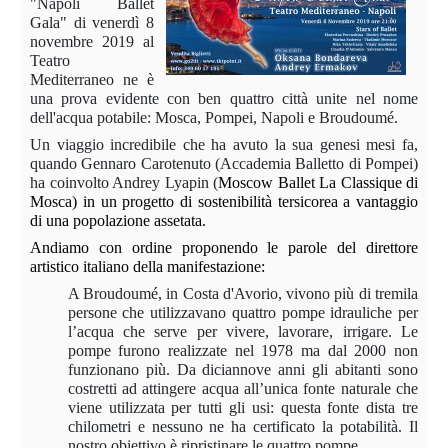
"Napoli Ballet
Gala" di venerdì 8
novembre 2019 al
Teatro
Mediterraneo ne è
una prova evidente con ben quattro città unite nel nome
dell'acqua potabile: Mosca, Pompei, Napoli e Broudoumé.
Un viaggio incredibile che ha avuto la sua genesi mesi fa,
quando Gennaro Carotenuto (Accademia Balletto di Pompei)
ha coinvolto Andrey Lyapin (
Moscow
Ballet La Classique di
Mosca) in un progetto di sostenibilità tersicorea a vantaggio
di una popolazione assetata.
Andiamo con ordine proponendo le parole del direttore
artistico italiano della manifestazione:
A Broudoumé, in Costa d'Avorio, vivono più di tremila
persone che utilizzavano quattro pompe idrauliche per
l’acqua che serve per vivere, lavorare, irrigare. Le
pompe furono realizzate nel 1978 ma dal 2000 non
funzionano più. Da diciannove anni gli abitanti sono
costretti ad attingere acqua all’unica fonte naturale che
viene utilizzata per tutti gli usi: questa fonte dista tre
chilometri e nessuno ne ha certificato la potabilità. Il
nostro obiettivo è ripristinare le quattro pompe.