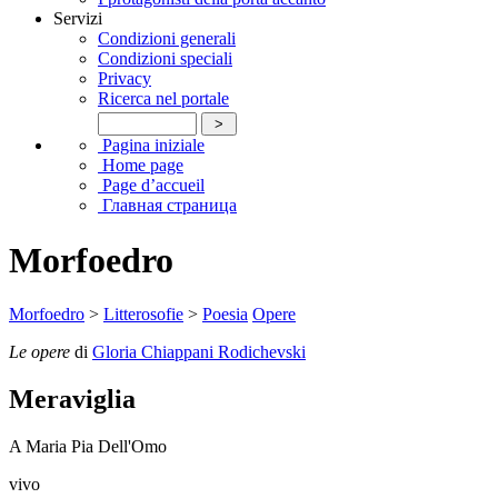
Servizi
Condizioni generali
Condizioni speciali
Privacy
Ricerca nel portale
Pagina iniziale
Home page
Page d’accueil
Главная страница
Morfoedro
Morfoedro
>
Litterosofie
>
Poesia
Opere
Le opere
di
Gloria Chiappani Rodichevski
Meraviglia
A Maria Pia Dell'Omo
vivo