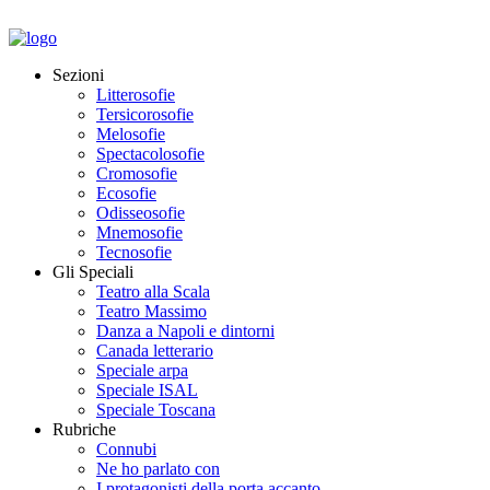
Sezioni
Litterosofie
Tersicorosofie
Melosofie
Spectacolosofie
Cromosofie
Ecosofie
Odisseosofie
Mnemosofie
Tecnosofie
Gli Speciali
Teatro alla Scala
Teatro Massimo
Danza a Napoli e dintorni
Canada letterario
Speciale arpa
Speciale ISAL
Speciale Toscana
Rubriche
Connubi
Ne ho parlato con
I protagonisti della porta accanto