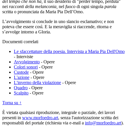
del tempo che non ha,
il suo desiderio di "perder tempo, perduta"
nei
racconti della melanconia,
nel
fuoco
di ogni singola
parola
scritta o pronunciata da Maria Pia Dell’Omo.
L’avvolgimento si conclude in uno slancio esclamativo; e non
poteva che essere così
.
E la meraviglia si riaccende, ritorna e
s’avvolge intorno a Gloria.
Documenti correlati
Le sfaccettature della poesia. Intervista a Maria Pia Dell'Omo
-
Interviste
Avvolgimento
-
Opere
Colori sonori
-
Opere
Custode
-
Opere
L'azione
-
Opere
L'inverno della violazione
-
Opere
Quadro
-
Opere
Scalpito
-
Opere
Torna su ↑
È vietata qualsiasi riproduzione, integrale o parziale, dei lavori
presenti in
www.morfoedro.art
, senza l'autorizzazione scritta dei
responsabili del portale (richiesta via e-mail a
info@morfoedro.art
).