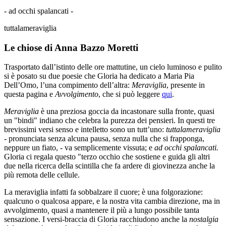
- ad occhi spalancati -
tuttalameraviglia
Le chiose di Anna Bazzo Moretti
Trasportato dall’istinto delle ore mattutine, un cielo luminoso e pulito
si è posato su due poesie che Gloria ha dedicato a Maria Pia
Dell’Omo, l’una compimento dell’altra:
Meraviglia
, presente in
questa pagina e
Avvolgimento
, che
si può leggere
qui
.
Meraviglia
è una preziosa goccia da incastonare sulla fronte, quasi
un "bindi" indiano che celebra la purezza dei pensieri. In questi tre
brevissimi versi
senso
e intelletto sono un tutt’uno:
tuttalameraviglia
-
pronunciata senza alcuna pausa, senza nulla che si frapponga,
neppure un fiato, - va semplicemente vissuta; e
ad occhi spalancati.
Gloria ci regala questo "terzo occhio che sostiene e guida gli altri
due nella ricerca della scintilla che fa ardere di giovinezza anche la
più remota delle cellule.
La meraviglia infatti fa sobbalzare il cuore; è una folgorazione:
qualcuno o qualcosa appare, e la nostra vita cambia direzione, ma in
avvolgimento
,
quasi a mantenere il più a lungo possibile tanta
sensazione. I versi-braccia di Gloria racchiudono anche la
nostalgia