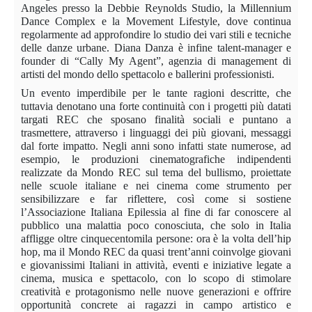
Angeles presso la Debbie Reynolds Studio, la Millennium
Dance Complex e la Movement Lifestyle, dove continua
regolarmente ad approfondire lo studio dei vari stili e tecniche
delle danze urbane. Diana Danza è infine talent-manager e
founder di “Cally My Agent”, agenzia di management di
artisti del mondo dello spettacolo e ballerini professionisti.
Un evento imperdibile per le tante ragioni descritte, che
tuttavia denotano una forte continuità con i progetti più datati
targati REC che sposano finalità sociali e puntano a
trasmettere, attraverso i linguaggi dei più giovani, messaggi
dal forte impatto. Negli anni sono infatti state numerose, ad
esempio, le produzioni cinematografiche indipendenti
realizzate da Mondo REC sul tema del bullismo, proiettate
nelle scuole italiane e nei cinema come strumento per
sensibilizzare e far riflettere, così come si sostiene
l’Associazione Italiana Epilessia al fine di far conoscere al
pubblico una malattia poco conosciuta, che solo in Italia
affligge oltre cinquecentomila persone: ora è la volta dell’hip
hop, ma il Mondo REC da quasi trent’anni coinvolge giovani
e giovanissimi Italiani in attività, eventi e iniziative legate a
cinema, musica e spettacolo, con lo scopo di stimolare
creatività e protagonismo nelle nuove generazioni e offrire
opportunità concrete ai ragazzi in campo artistico e