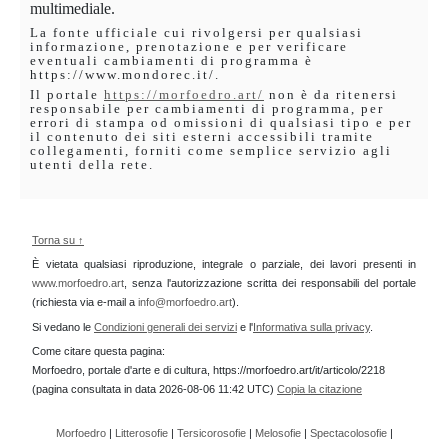
multimediale.
La fonte ufficiale cui rivolgersi per qualsiasi
informazione, prenotazione e per verificare
eventuali cambiamenti di programma è
https://www.mondorec.it/.
Il portale
https://morfoedro.art/
non è da ritenersi
responsabile per cambiamenti di programma, per
errori di stampa od omissioni di qualsiasi tipo e per
il contenuto dei siti esterni accessibili tramite
collegamenti, forniti come semplice servizio agli
utenti della rete.
Torna su ↑
È vietata qualsiasi riproduzione, integrale o parziale, dei lavori presenti in
www.morfoedro.art
, senza l'autorizzazione scritta dei responsabili del portale
(richiesta via e-mail a
info@morfoedro.art
).
Si vedano le
Condizioni generali dei servizi
e l'
Informativa sulla privacy
.
Come citare questa pagina:
Morfoedro, portale d'arte e di cultura, https://morfoedro.art/it/articolo/2218
(pagina consultata in data 2026-08-06 11:42 UTC)
Copia la citazione
Morfoedro
|
Litterosofie
|
Tersicorosofie
|
Melosofie
|
Spectacolosofie
|