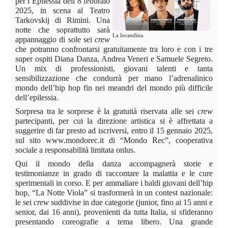
per l’Epilessia dell’8 febbraio
2025, in scena al Teatro
Tarkovskij di Rimini. Una
notte che soprattutto sarà
La locandina.
appannaggio di sole sei
crew
che potranno confrontarsi gratuitamente tra loro e con i tre
super ospiti Diana Danza, Andrea Veneri e Samuele Segreto.
Un mix di professionisti, giovani talenti e tanta
sensibilizzazione che condurrà per mano l’adrenalinico
mondo dell’hip hop fin nei meandri del mondo più difficile
dell’epilessia.
Sorpresa tra le sorprese è la gratuità riservata alle sei
crew
partecipanti, per cui la direzione artistica si è affrettata a
suggerire di far presto ad iscriversi, entro il 15 gennaio 2025,
sul sito www.mondorec.it di “Mondo Rec”, cooperativa
sociale a responsabilità limitata onlus.
Qui il mondo della danza accompagnerà storie e
testimonianze in grado di raccontare la malattia e le cure
sperimentali in corso. E per ammaliare i baldi giovani dell’hip
hop, “La Notte Viola” si trasformerà in un contest nazionale:
le sei
crew
suddivise in due categorie (junior, fino ai 15 anni e
senior, dai 16 anni), provenienti da tutta Italia, si sfideranno
presentando coreografie a tema libero. Una grande