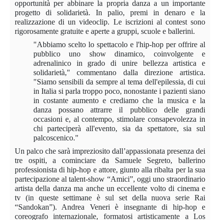
opportunità per abbinare la propria danza a un importante
progetto di solidarietà. In palio, premi in denaro e la
realizzazione di un videoclip. Le iscrizioni al contest sono
rigorosamente gratuite e aperte a gruppi, scuole e ballerini.
"Abbiamo scelto lo spettacolo e l'hip-hop per offrire al
pubblico uno show dinamico, coinvolgente e
adrenalinico in grado di unire bellezza artistica e
solidarietà," commentano dalla direzione artistica.
"Siamo sensibili da sempre al tema dell'epilessia, di cui
in Italia si parla troppo poco, nonostante i pazienti siano
in costante aumento e crediamo che la musica e la
danza possano attrarre il pubblico delle grandi
occasioni e, al contempo, stimolare consapevolezza in
chi parteciperà all'evento, sia da spettatore, sia sul
palcoscenico."
Un palco che sarà impreziosito dall’appassionata presenza dei
tre ospiti, a cominciare da Samuele Segreto, ballerino
professionista di hip-hop e attore, giunto alla ribalta per la sua
partecipazione al talent-show “Amici”, oggi uno straordinario
artista della danza ma anche un eccellente volto di cinema e
tv (in queste settimane è sul set della nuova serie Rai
“Sandokan”). Andrea Veneri è insegnante di hip-hop e
coreografo internazionale, formatosi artisticamente a Los