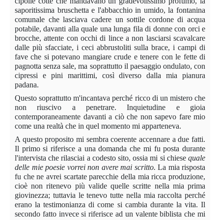
cipolle cotte che mandavano un gradevolissimo profumo, la
saporitissima bruschetta e l'abbacchio in umido, la fontanina
comunale che lasciava cadere un sottile cordone di acqua
potabile, davanti alla quale una lunga fila di donne con orci e
brocche, attente con occhi di lince a non lasciarsi scavalcare
dalle più sfacciate, i ceci abbrustoliti sulla brace, i campi di
fave che si potevano mangiare crude e tenere con le fette di
pagnotta senza sale, ma soprattutto il paesaggio ondulato, con
cipressi e pini marittimi, così diverso dalla mia pianura
padana.
Questo soprattutto m'incantava perché ricco di un mistero che
non riuscivo a penetrare. Inquietudine e gioia
contemporaneamente davanti a ciò che non sapevo fare mio
come una realtà che in quel momento mi apparteneva.
A questo proposito mi sembra coerente accennare a due fatti.
Il primo si riferisce a una domanda che mi fu posta durante
l'intervista che rilasciai a codesto sito, ossia mi si chiese
quale
delle mie poesie vorrei non avere mai scritto.
La mia risposta
fu che ne avrei scartate parecchie della mia ricca produzione,
cioè non ritenevo più valide quelle scritte nella mia prima
giovinezza; tuttavia le tenevo tutte nella mia raccolta perché
erano la testimonianza di come si cambia durante la vita. Il
secondo fatto invece si riferisce ad un valente biblista che mi