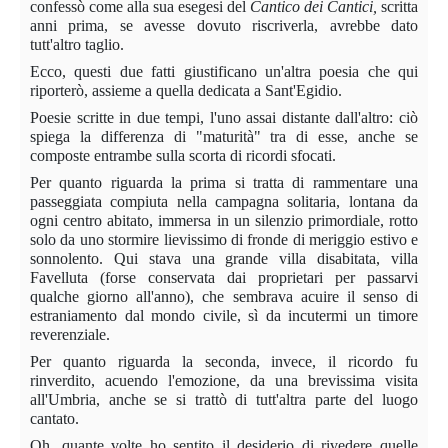
confessò come alla sua esegesi del
Cantico dei Cantici,
scritta
anni prima, se avesse dovuto riscriverla, avrebbe dato
tutt'altro taglio.
Ecco, questi due fatti giustificano un'altra poesia che qui
riporterò, assieme a quella dedicata a Sant'Egidio.
Poesie scritte in due tempi, l'uno assai distante dall'altro: ciò
spiega la differenza di "maturità" tra di esse, anche se
composte entrambe sulla scorta di ricordi sfocati.
Per quanto riguarda la prima si tratta di rammentare una
passeggiata compiuta nella campagna solitaria, lontana da
ogni centro abitato, immersa in un silenzio primordiale, rotto
solo da uno stormire lievissimo di fronde di meriggio estivo e
sonnolento. Qui stava una grande villa disabitata, villa
Favelluta (forse conservata dai proprietari per passarvi
qualche giorno all'anno), che sembrava acuire il senso di
estraniamento dal mondo civile, sì da incutermi un timore
reverenziale.
Per quanto riguarda la seconda, invece, il ricordo fu
rinverdito, acuendo l'emozione, da una brevissima visita
all'Umbria, anche se si trattò di tutt'altra parte del luogo
cantato.
Oh, quante volte ho sentito il desiderio di rivedere quelle