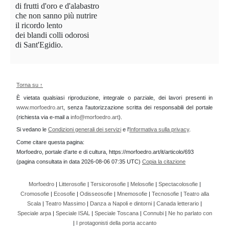
di frutti d'oro e d'alabastro
che non sanno più nutrire
il ricordo lento
dei blandi colli odorosi
di Sant'Egidio.
Torna su ↑
È vietata qualsiasi riproduzione, integrale o parziale, dei lavori presenti in
www.morfoedro.art
, senza l'autorizzazione scritta dei responsabili del portale
(richiesta via e-mail a
info@morfoedro.art
).
Si vedano le
Condizioni generali dei servizi
e l'
Informativa sulla privacy
.
Come citare questa pagina:
Morfoedro, portale d'arte e di cultura, https://morfoedro.art/it/articolo/693
(pagina consultata in data 2026-08-06 07:35 UTC)
Copia la citazione
Morfoedro
|
Litterosofie
|
Tersicorosofie
|
Melosofie
|
Spectacolosofie
|
Cromosofie
|
Ecosofie
|
Odisseosofie
|
Mnemosofie
|
Tecnosofie
|
Teatro alla
Scala
|
Teatro Massimo
|
Danza a Napoli e dintorni
|
Canada letterario
|
Speciale arpa
|
Speciale ISAL
|
Speciale Toscana
|
Connubi
|
Ne ho parlato con
|
I protagonisti della porta accanto