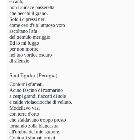
e canti,
non l'audace passeretta
che becchi il grano.
Solo i cipressi neri
come ceri d'un luttuoso voto
ascoltano l'afa
del tremulo meriggio.
Ed io mi fuggo
per non morire
nel tuo vortice oscuro
di silenzio.
Sant'Egidio (Perugia)
Contorni sfumati.
Acuto fascino di rosmarino
a cespi grandi fiaccati di sole
e calde violacciocche di velluto.
Modellavo vasi
con terra d'orto
che sfaldavano troppo presto
tornando zolla biancastra
all'ombra del mio stupore.
Contorni sfumati ormai