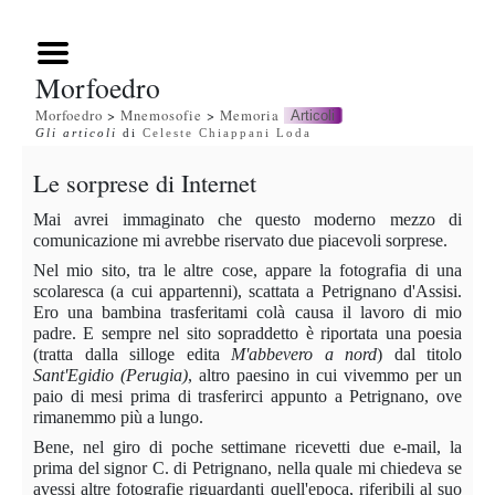
Morfoedro
Morfoedro
>
Mnemosofie
>
Memoria
Articoli
Gli articoli
di
Celeste Chiappani Loda
Le sorprese di Internet
Mai avrei immaginato che questo moderno mezzo di
comunicazione mi avrebbe riservato due piacevoli sorprese.
Nel mio sito, tra le altre cose, appare la fotografia di una
scolaresca (a cui appartenni), scattata a Petrignano d'Assisi.
Ero una bambina trasferitami colà causa il lavoro di mio
padre. E sempre nel sito sopraddetto è riportata una poesia
(tratta dalla silloge edita
M'abbevero a nord
) dal titolo
Sant'Egidio (Perugia)
, altro paesino in cui vivemmo per un
paio di mesi prima di trasferirci appunto a Petrignano, ove
rimanemmo più a lungo.
Bene, nel giro di poche settimane ricevetti due e-mail, la
prima del signor C. di Petrignano, nella quale mi chiedeva se
avessi altre fotografie riguardanti quell'epoca, riferibili al suo