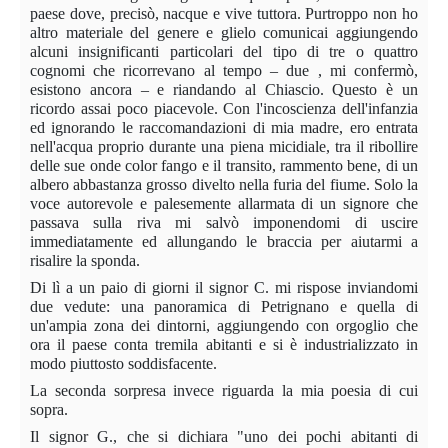
paese dove, precisò, nacque e vive tuttora. Purtroppo non ho
altro materiale del genere e glielo comunicai aggiungendo
alcuni insignificanti particolari del tipo di tre o quattro
cognomi che ricorrevano al tempo – due , mi confermò,
esistono ancora – e riandando al Chiascio. Questo è un
ricordo assai poco piacevole. Con l'incoscienza dell'infanzia
ed ignorando le raccomandazioni di mia madre, ero entrata
nell'acqua proprio durante una piena micidiale, tra il ribollire
delle sue onde color fango e il transito, rammento bene, di un
albero abbastanza grosso divelto nella furia del fiume. Solo la
voce autorevole e palesemente allarmata di un signore che
passava sulla riva mi salvò imponendomi di uscire
immediatamente ed allungando le braccia per aiutarmi a
risalire la sponda.
Di lì a un paio di giorni il signor C. mi rispose inviandomi
due vedute: una panoramica di Petrignano e quella di
un'ampia zona dei dintorni, aggiungendo con orgoglio che
ora il paese conta tremila abitanti e si è industrializzato in
modo piuttosto soddisfacente.
La seconda sorpresa invece riguarda la mia poesia di cui
sopra.
Il signor G., che si dichiara "uno dei pochi abitanti di