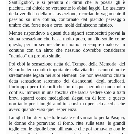
Sant'Egidio", e si premura di dirmi che la poesia gli è
piaciuta, mi chiede se veramente io abitai laggiù. Lo assicuro
della veridicità della mia asserzione, ricordando vagamente il
paesino su una collina, contornato dal placido paesaggio
umbro che, forse non a torto, molti definiscono mistico.
Mentre rispondevo a questi due signori sconosciuti provai la
strana sensazione che basta molto poco, un filo sottile come
questo, per far sentire che un uomo ha sempre qualcosa in
comune con un altro; che nessuno dovrebbe considerare
"nemico" un proprio simile.
Poi ebbi la sensazione netta del Tempo, della Memoria, del
Ricordo: terna molto importante nella vita di ciascuno di noi e
strettamente legata nei suoi elementi. Se non avessimo chiara
detta sensazione saremmo dei disancorati, degli sradicati.
Purtroppo però i ricordi che ho di quel periodo sono molto
confusi, immersi in una foschia che lascia vedere solo a tratti
brevi squarci come medaglioni slegati tra di loro; e questo
non tanto per i lunghi anni trascorsi ma per l'età acerba che
avevo quando vissi quell'esperienza.
Lunghi filari di viti, le torte salate e il vin santo per la Pasqua,
le donne che portavano al forno, ritte sulla testa, le grandi
teglie con le cipolle bene allineate e che poi tornavano con le