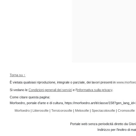
Torna su ↑
È vietata qualsiasi riproduzione, integrale o parziale, dei lavori presenti in
www.morfoed
Si vedano le
Condizioni generali dei servizi
e l'
Informativa sulla privacy
.
Come citare questa pagina:
Morfoedro, portale d'arte e di cultura, https://morfoedro.art/it/classe/158?gen_lang_i
Morfoedro
|
Litterosofie
|
Tersicorosofie
|
Melosofie
|
Spectacolosofie
|
Cromosofie
Portale web senza periodicità diretto da Glor
Indirizzo per l'inoltro di 