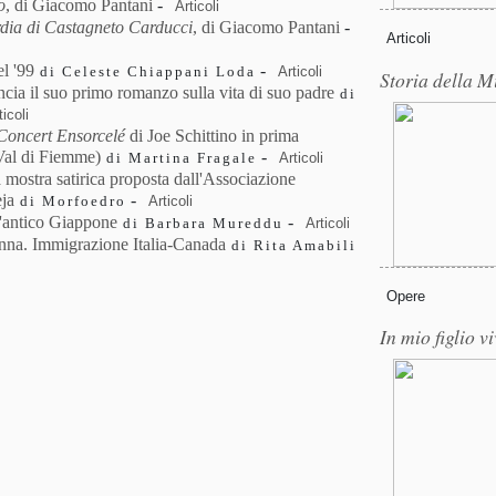
o
, di Giacomo Pantani
-
Articoli
rdia di Castagneto Carducci
, di Giacomo Pantani
-
Articoli
l '99
-
Articoli
di Celeste Chiappani Loda
Storia della M
ncia il suo primo romanzo sulla vita di suo padre
di
ticoli
Concert Ensorcelé
di Joe Schittino in prima
(Val di Fiemme)
-
Articoli
di Martina Fragale
a mostra satirica proposta dall'Associazione
eja
-
Articoli
di Morfoedro
ll'antico Giappone
-
Articoli
di Barbara Mureddu
nna. Immigrazione Italia-Canada
di Rita Amabili
Opere
In mio figlio v