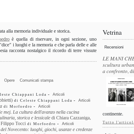
Vetrina
a alla memoria individuale e storica.
oedro
è quella di riservare, in ogni sezione, uno
"dice" i luoghi e la memoria e che parla delle e alle
Recensioni
esia racconta nostalgico il ricordo di terre vissute
LE MANI CH
scultura urbana
a confronto
, d
Opere
Comunicati stampa
-
Articoli
leste Chiappani Loda
bbietti)
-
Articoli
di Celeste Chiappani Loda
ia
-
Articoli
di Morfoedro
e mej. La cultura dell'avanzo nella cucina
continente.
linaria, storica e lessicale
di Chiara Cazzaniga,
Tutto l'artico
 Filippo Tocci
-
Articoli
di Morfoedro
del Novecento: luoghi, giochi, usanze e credenze