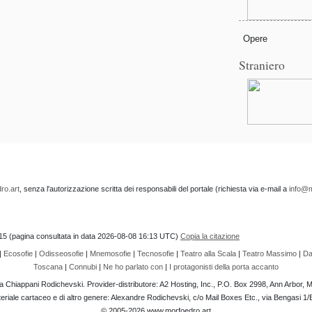
Opere
Straniero
ro.art
, senza l'autorizzazione scritta dei responsabili del portale (richiesta via e-mail a
info@m
d=15 (pagina consultata in data 2026-08-08 16:13 UTC)
Copia la citazione
|
Ecosofie
|
Odisseosofie
|
Mnemosofie
|
Tecnosofie
|
Teatro alla Scala
|
Teatro Massimo
|
Da
Toscana
|
Connubi
|
Ne ho parlato con
|
I protagonisti della porta accanto
ia Chiappani Rodichevski. Provider-distributore: A2 Hosting, Inc., P.O. Box 2998, Ann Arbor,
materiale cartaceo e di altro genere: Alexandre Rodichevski, c/o Mail Boxes Etc., via Bengasi 1/
© 2005-2026 www.morfoedro.art