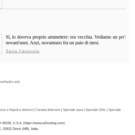
Sì, lo doveva proprio ammettere: era vecchia. Vediamo un po':
novant'anni. Anzi, novantuno fra un paio di mesi.
Tutto l'articolo
orfoedro.art
).
nza a Napoli e dintorni
|
Canada letterario
|
Speciale arpa
|
Speciale ISAL
|
Speciale
 MI 48106, U.S.A. (https://www.a2hosting.com).
E, 20832 Desio (MB), Italia.