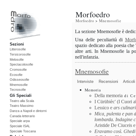
Morfoedro
Morfoedro
>
Mnemosofie
La sezione Mnemosofie è dedicat
Una delle peculiarità di
Morf
Sezioni
spazio dedicato alla poesia che 
Litterosofie
altre arti. In Mnemosofie la po
Tersicorosofie
nell'infanzia.
Melosofie
Spectacolosofie
Mnemosofie
Cromosofie
Ecosofie
Odisseosofie
Interviste
Recensioni
Articoli
Mnemosofie
Memoria
Tecnosofie
Della memoria
Gli Speciali
di Ce
Teatro alla Scala
I Cürübièc' (I Cuori a
Teatro Massimo
Lessico e
ars culinar
Danza a Napoli e dintorni
Mica, pulenta e pan d
Canada letterario
lombarda. Indagine cu
Speciale arpa
Aristide De Ciuceis e
Speciale ISAL
Eravamo così. Ghedi 
Speciale Toscana