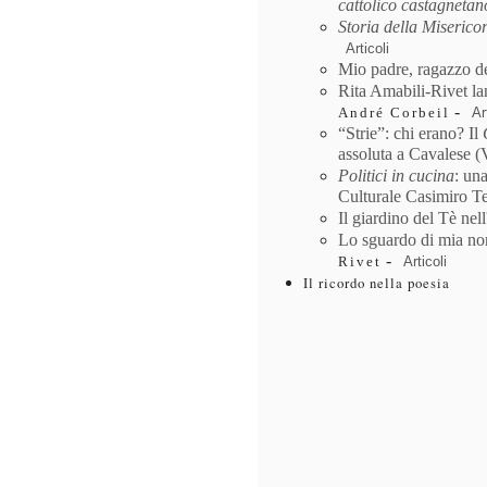
cattolico castagnetan
Storia della Miserico
Articoli
Mio padre, ragazzo de
Rita Amabili-Rivet la
-
Ar
André Corbeil
“Strie”: chi erano? Il
assoluta a Cavalese 
Politici in cucina
: un
Culturale Casimiro T
Il giardino del Tè ne
Lo sguardo di mia no
-
Articoli
Rivet
Il ricordo nella poesia