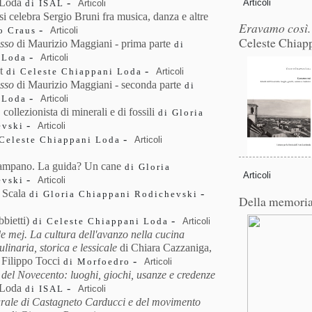
 Loda
-
Articoli
Articoli
di ISAL
i celebra Sergio Bruni fra musica, danza e altre
Eravamo così. 
-
Articoli
o Craus
Celeste Chiap
osso
di Maurizio Maggiani ‑ prima parte
di
-
Articoli
 Loda
t
-
Articoli
di Celeste Chiappani Loda
osso
di Maurizio Maggiani ‑ seconda parte
di
-
Articoli
 Loda
collezionista di minerali e di fossili
di Gloria
-
Articoli
evski
-
Articoli
Celeste Chiappani Loda
 campano. La guida? Un cane
di Gloria
Articoli
-
Articoli
evski
a Scala
-
di Gloria Chiappani Rodichevski
Della memori
bbietti)
-
Articoli
di Celeste Chiappani Loda
e mej. La cultura dell'avanzo nella cucina
linaria, storica e lessicale
di Chiara Cazzaniga,
 Filippo Tocci
-
Articoli
di Morfoedro
del Novecento: luoghi, giochi, usanze e credenze
 Loda
-
Articoli
di ISAL
urale di Castagneto Carducci e del movimento