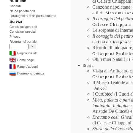
di Celeste Chiappani
Rubriche
Connubi
Canzone napoletana: s
Ne ho parlato con
arti
di Massimilian
I protagonisti della porta accanto
Il coraggio del pettir
Servizi
Celeste Chiappani
Condizioni generali
Le sorprese di Interne
Condizioni speciali
Il coraggio del pettir
Privacy
Ricerca nel portale
Celeste Chiappani
Ricordo di mio padre, 
Pagina iniziale
Chiappani Rodich
Oh, i miei Natali!
di 
Home page
Storia
Page d’accueil
Visita all'Anfiteatro
Главная страница
Chiappani Rodich
Il Museo Teatrale all
Articoli
I Cürübièc' (I Cuori a
Mica, pulenta e pan d
lombarda. Indagine cu
Aristide De Ciuceis e
Eravamo così. Ghedi 
di Celeste Chiappani
Storia della Cassa R