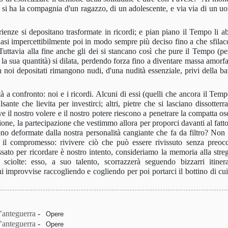
o si ha la compagnia d'un ragazzo, di un adolescente, e via via di un uo
rienze si depositano trasformate in ricordi; e pian piano il Tempo li 
i impercettibilmente poi in modo sempre più deciso fino a che sfilaccia
uttavia alla fine anche gli dei si stancano così che pure il Tempo (p
 la sua quantità) si dilata, perdendo forza fino a diventare massa amorfa
n noi depositati rimangono nudi, d'una nudità essenziale, privi della ba
à a confronto: noi e i ricordi. Alcuni di essi (quelli che ancora il Tem
ante che lievita per investirci; altri, pietre che si lasciano dissotterr
il nostro volere e il nostro potere riescono a penetrare la compatta osc
one, la partecipazione che vestimmo allora per proporci davanti al fatto
no deformate dalla nostra personalità cangiante che fa da filtro? Non
e il compromesso: rivivere ciò che può essere rivissuto senza preoc
ssato per ricordare è nostro intento, consideriamo la memoria alla stre
 sciolte: esso, a suo talento, scorrazzerà seguendo bizzarri itiner
 improvvise raccogliendo e cogliendo per poi portarci il bottino di cui
’anteguerra
-
Opere
’anteguerra
-
Opere