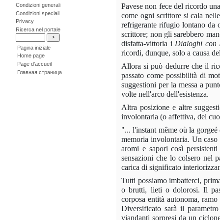
Condizioni generali
Pavese non fece del ricordo una c
Condizioni speciali
come ogni scrittore si cala nell
Privacy
refrigerante rifugio lontano da
Ricerca nel portale
scrittore; non gli sarebbero man
disfatta-vittoria i
Dialoghi con
Pagina iniziale
ricordi, dunque, solo a causa dell
Home page
Page d’accueil
Allora si può dedurre che il ric
Главная страница
passato come possibilità di mot
suggestioni per la messa a punt
volte nell'arco dell'esistenza.
Altra posizione e altre suggesti
involontaria (o affettiva, del cuo
"... l'instant même où la gorg
memoria involontaria. Un caso f
aromi e sapori così persistenti 
sensazioni che lo colsero nel p
carica di significato interiorizza
Tutti possiamo imbatterci, prima 
o brutti, lieti o dolorosi. Il
corposa entità autonoma, ramo st
Diversificato sarà il paramet
viandanti sorpresi da un ciclon