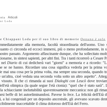
ria
Articoli
ani Loda
ste Chiappani Loda per il suo libro di memorie
Ognuno è solo
immediatamente alla memoria, facoltà straordinaria dell'uomo. Uno 
quanto ci circonda ed eccoci immersi, più o meno profondamente, in si
 nostro passato. Argomento affascinante dunque, che ha sollecitato molti
onarne, in sintesi sapienti, per altri fini. Tra i tanti ricorrerò a Cesare 
a nel
Diario
di cui dedicherà vari "giorni" a memoria e a ricordo: "L
che se ne hanno. Ricordare una cosa significa vederla per la prima vo
ede mai una cosa per la prima volta, ma sempre una seconda, quando tr
un'altra, cioè veduta una seconda volta sotto un altro aspetto". Atte
 vissuto. Il che ci rimanda ai suoi
Dialoghi con Leucò
dove trovia
ell'età olimpica (la quale segue l'età ctonia): "quel che è stato sarà".
 la schiacciante ineluttabilità spaventosamente meccanica: non gli rima
rsi beffe di lei autoeliminandosi. Pavese lo fece. La felicità dell'Età d
i, a lui congeniali per un deposito ancestrale, gli avevano scavato dent
cibilmente inaccettabile il clima doloroso dell'Età del Ferro.