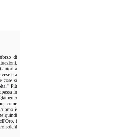
sforzo di
tuazioni,
 autori a
Pavese e a
e cose si
lta." Più
apassa in
ggiamento
mo, come
 L'uomo è
ne quindi
ell'Oro, i
ro solchi