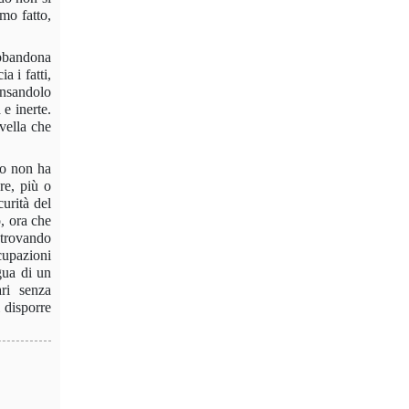
mo fatto,
abbandona
 i fatti,
ensandolo
 e inerte.
vella che
po non ha
are, più o
urità del
, ora che
 trovando
cupazioni
gua di un
ari senza
 disporre