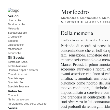
Morfoedro
Sezioni
Morfoedro
>
Mnemosofie
>
Memo
Litterosofie
Gli articoli
di
Celeste Chiapp
Tersicorosofie
Melosofie
Della memoria
Spectacolosofie
Cromosofie
Prefazione scritta da Cele
Ecosofie
Odisseosofie
Parlando di ricordi si pensa 
Mnemosofie
concentrazione che ci isoli da 
Tecnosofie
fatti, sensazioni, atmosfere del
Gli Speciali
trattarne sviscerandolo o a menzi
Teatro alla Scala
Marcel Proust. Il primo annot
Teatro Massimo
scoprono attraverso i ricordi 
Danza a Napoli e dintorni
avanti asserisce che "non si v
Canada letterario
un'altra…, ammirata una cosa è 
Speciale arpa
Speciale ISAL
platonico come ricordo del già
Speciale Toscana
motivo conduttore, il simbolo d
Rubriche
impossibilitato a convivere con
Connubi
che prenderla in contropiede, fa
Ne ho parlato con
suoi
sine
cura
in lui connaturat
I protagonisti della porta accanto
così profondi da rendergli irridu
Servizi