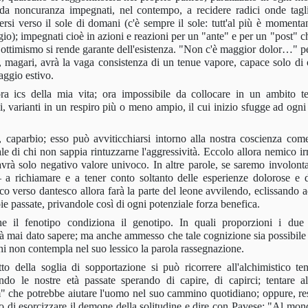
alda noncuranza impegnati, nel contempo, a recidere radici onde tagl
rsi verso il sole di domani (c'è sempre il sole: tutt'al più è moment
o); impegnati cioè in azioni e reazioni per un "ante" e per un "post" ch
loro ottimismo si rende garante dell'esistenza. "Non c'è maggior dolor…" 
o, magari, avrà la vaga consistenza di un tenue vapore, capace solo di 
aggio estivo.
ra ics della mia vita; ora impossibile da collocare in un ambito t
 varianti in un respiro più o meno ampio, il cui inizio sfugge ad ogni 
, caparbio; esso può avviticchiarsi intorno alla nostra coscienza com
ale di chi non sappia rintuzzarne l'aggressività. Eccolo allora nemico ir
 avrà solo negativo valore univoco. In altre parole, se saremo involont
a richiamare e a tener conto soltanto delle esperienze dolorose e d
ico verso dantesco allora farà la parte del leone avvilendo, eclissando a
gioie passate, privandole così di ogni potenziale forza benefica.
e il fenotipo condiziona il genotipo. In quali proporzioni i due
à mai dato sapere; ma anche ammesso che tale cognizione sia possibile
i non contempla nel suo lessico la parola rassegnazione.
to della soglia di sopportazione si può ricorrere all'alchimistico ten
zando le nostre età passate sperando di capire, di capirci; tentare 
m" che potrebbe aiutare l'uomo nel suo cammino quotidiano; oppure, re
ndo di esorcizzare il demone della solitudine e dire con Pavese: "Al mon