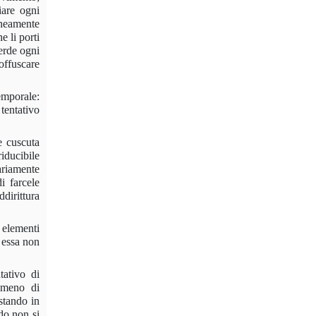
iare ogni
aneamente
e li porti
perde ogni
offuscare
emporale:
tentativo
e cuscuta
riducibile
ariamente
i farcele
ddirittura
 elementi
 essa non
tativo di
almeno di
stando in
do non si