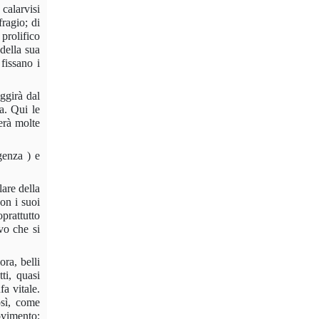
 calarvisi
fragio; di
prolifico
 della sua
fissano i
uggirà dal
a. Qui le
erà molte
genza ) e
are della
on i suoi
prattutto
vo che si
ora, belli
ti, quasi
a vitale.
osì, come
ovimento;