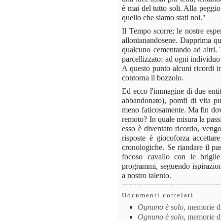
è mai del tutto soli. Alla peggi
quello che siamo stati noi."
Il Tempo scorre; le nostre espe
allontanandosene. Dapprima quas
qualcuno cementando ad altri. T
parcellizzato: ad ogni individuo
A questo punto alcuni ricordi i
contorna il bozzolo.
Ed ecco l'immagine di due entit
abbandonato), pomfi di vita puls
meno faticosamente. Ma fin dove 
remoto? In quale misura la passi
esso è diventato ricordo, vengo
risposte è giocoforza accettar
cronologiche. Se riandare il pa
focoso cavallo con le briglie
programmi, seguendo ispirazioni
a nostro talento.
Documenti correlati
Ognuno è solo
, memorie d
Ognuno è solo
, memorie d