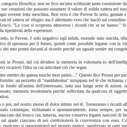
ategoria filosofica; non ne fece un'area scritturale tanto consistente da
e sue creazioni che possono assumere il valore di solida zattera nel nau
 ogni rovente lotta meschina. Ben vero è che Pavese fu serio, geniale e 
cati né zattera né rifugio; ma è altrettanto vero che lasciò sul comodino
 Leucò
. "Le cose si scoprono attraverso i ricordi che se ne hanno." Si 
a ripetitività delle esperienze.
ordo, in Pavese, è solo negativo: egli infatti, essendo nato suicida, rif
ivo di speranza per il futuro, quindi come possibile legame con la vit
o del mio pormi davanti al ricordo perché un uguale sentire mi congel
oni in Proust, dal cui dividere la memoria in volontaria (o dell'intelli
re) vicarierò l'idea su cui articolare ciò che segue.
eé des miettes du gateau touche mon palais…"
Questo dice Proust per parl
ortuito: un pezzetto di "maddalenina" inzuppata nel tè che richiama, c
in fondo all'anima dell'interessato, tutta una lunga serie di azioni, so
assato; memoria involontaria perché sollecitata da qualcosa di oggetti
ndosi.
o poi, nel nostro morso di dolce intinto nel tè. Torneranno i ricordi all
 passato comunque, richiamato o spontaneamente, torna sempre, per tut
accato dal tronco cui, tuttavia, ancora conserva legami nascosti di linf
ro sul quale ciascuno di noi confezionerà la convivenza con esso. C
e, qualcuno si raggomitolerà nel proprio panico, paralizzato in ogni m