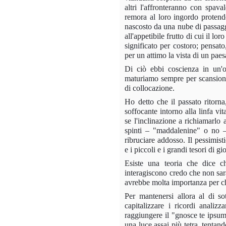
altri l'affronteranno con spav
remora al loro ingordo protende
nascosto da una nube di passaggi
all'appetibile frutto di cui il 
significato per costoro; pensat
per un attimo la vista di un paes
Di ciò ebbi coscienza in un'o
maturiamo sempre per scansioni,
di collocazione.
Ho detto che il passato ritorna
soffocante intorno alla linfa vit
se l'inclinazione a richiamarlo
spinti – "maddalenine" o no – 
ribruciare addosso. Il pessimist
e i piccoli e i grandi tesori di 
Esiste una teoria che dice ch
interagiscono credo che non sar
avrebbe molta importanza per ch
Per mantenersi allora al di sot
capitalizzare i ricordi analiz
raggiungere il "gnosce te ipsu
una luce assai più tetra, tenta