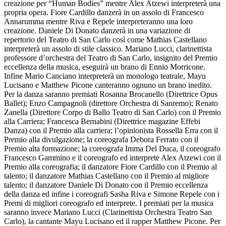
creazione per “Human Bodies” mentre Alex Atzewi interpreterà una
propria opera. Fiore Cardillo danzerà in un assolo di Francesco
Annarumma mentre Riva e Repele interpreteranno una loro
creazione. Daniele Di Donato danzerà in una variazione di
repertorio del Teatro di San Carlo così come Mathias Castellano
interpreterà un assolo di stile classico. Mariano Lucci, clarinettista
professore d’orchestra del Teatro di San Carlo, insignito del Premio
eccellenza della musica, eseguirà un brano di Ennio Morricone.
Infine Mario Canciano interpreterà un monologo teatrale, Mayu
Lucisano e Matthew Picone canteranno ognuno un brano inedito.
Per la danza saranno premiati Rosanna Brocanello (Direttrice Opus
Ballet); Enzo Campagnoli (direttore Orchestra di Sanremo); Renato
Zanella (Direttore Corpo di Ballo Teatro di San Carlo) con il Premio
alla Carriera; Francesca Bernabini (Direttrice magazine Effebi
Danza) con il Premio alla carriera; l’opinionista Rossella Erra con il
Premio alla divulgazione; la coreografa Debora Ferrato con il
Premio alta formazione; la coreografa Imma Del Duca, il coreografo
Francesco Gammino e il coreografo ed interprete Alex Atzewi con il
Premio alla coreografia; il danzatore Fiore Cardillo con il Premio al
talento; il danzatore Mathias Castellano con il Premio al migliore
talento; il danzatore Daniele Di Donato con il Premio eccellenza
della danza ed infine i coreografi Sasha Riva e Simone Repele con i
Premi di migliori coreografo ed interprete. I premiati per la musica
saranno invece Mariano Lucci (Clarinettista Orchestra Teatro San
Carlo), la cantante Mayu Lucisano ed il rapper Matthew Picone. Per