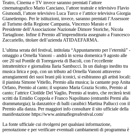
Teatro, Cinema e TV invece saranno premiati l’attore
cinematografico Mario Canciano, l’attore teatrale e televisivo Flavio
Gismondi, l’attore televisivo Luca Turco e l’attrice televisiva Giorgia
Gianetiempo. Per le istituzioni, invece, saranno premiati l’Assessore
al Turismo della Regione Campania, Vincenzo Maraio e il
Presidente dell’Associazione Nazionale Dimore Storiche, Nicola
Tartaglione. Infine il Premio all’imprenditoria assegnato a Francesco
Zaccariello, titolare dell’azienda ATIDAEFARMA.
L’ultima serata del festival, intitolata “Appuntamento per l’eternità” -
omaggio a Ornella Vanoni – andrà in scena domenica 9 agosto alle
ore 20 sul Pontile di Torregaveta di Bacoli, con l’eccellente
intrattenitrice e giornalista Ilaria Sambucci. In un dialogo inedito tra
musica lirica e pop, con un tributo ad Ornella Vanoni attraverso
arrangiamenti dei suoi brani più iconici, si esibiranno gli artisti locali:
il pianista Simone Vitiello, Premio alla musica; la cantante pop Anita
Orfano, Premio al canto; il soprano Maria Grazia Scotto, Premio al
canto; l’attrice Clotilde Del Vaglio, Premio al teatro, che reciterà testi
scritti da Emidio Coppola e Franco Napolitano (entrambi Premi alla
drammaturgia); la danzatrice di balli caraibici Martina Pallucci con il
Premio alla danza. Per maggiori info consultare il sito ufficiale della
manifestazione https://www.animaflegreafestival.com/
La fonte ufficiale cui rivolgersi per qualsiasi informazione,
prenotazione e per verificare eventuali cambiamenti di programma è