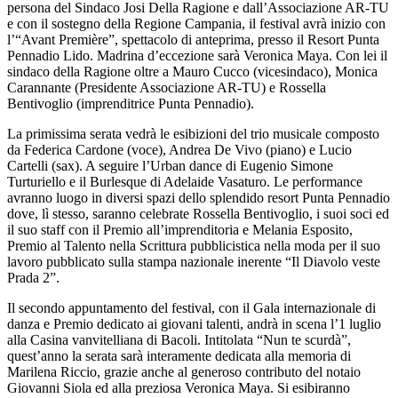
persona del Sindaco Josi Della Ragione e dall’Associazione AR-TU
e con il sostegno della Regione Campania, il festival avrà inizio con
l’“Avant Première”, spettacolo di anteprima, presso il Resort Punta
Pennadio Lido. Madrina d’eccezione sarà Veronica Maya. Con lei il
sindaco della Ragione oltre a Mauro Cucco (vicesindaco), Monica
Carannante (Presidente Associazione AR-TU) e Rossella
Bentivoglio (imprenditrice Punta Pennadio).
La primissima serata vedrà le esibizioni del trio musicale composto
da Federica Cardone (voce), Andrea De Vivo (piano) e Lucio
Cartelli (sax). A seguire l’Urban dance di Eugenio Simone
Turturiello e il Burlesque di Adelaide Vasaturo. Le performance
avranno luogo in diversi spazi dello splendido resort Punta Pennadio
dove, lì stesso, saranno celebrate Rossella Bentivoglio, i suoi soci ed
il suo staff con il Premio all’imprenditoria e Melania Esposito,
Premio al Talento nella Scrittura pubblicistica nella moda per il suo
lavoro pubblicato sulla stampa nazionale inerente “Il Diavolo veste
Prada 2”.
Il secondo appuntamento del festival, con il Gala internazionale di
danza e Premio dedicato ai giovani talenti, andrà in scena l’1 luglio
alla Casina vanvitelliana di Bacoli. Intitolata “Nun te scurdà”,
quest’anno la serata sarà interamente dedicata alla memoria di
Marilena Riccio, grazie anche al generoso contributo del notaio
Giovanni Siola ed alla preziosa Veronica Maya. Si esibiranno