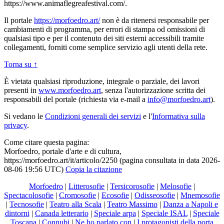
https://www.animaflegreafestival.com/.
Il portale
https://morfoedro.art/
non è da ritenersi responsabile per
cambiamenti di programma, per errori di stampa od omissioni di
qualsiasi tipo e per il contenuto dei siti esterni accessibili tramite
collegamenti, forniti come semplice servizio agli utenti della rete.
Torna su ↑
È vietata qualsiasi riproduzione, integrale o parziale, dei lavori
presenti in
www.morfoedro.art
, senza l'autorizzazione scritta dei
responsabili del portale (richiesta via e-mail a
info@morfoedro.art
).
Si vedano le
Condizioni generali dei servizi
e l'
Informativa sulla
privacy
.
Come citare questa pagina:
Morfoedro, portale d'arte e di cultura,
https://morfoedro.art/it/articolo/2250 (pagina consultata in data 2026-
08-06 19:56 UTC)
Copia la citazione
Morfoedro
|
Litterosofie
|
Tersicorosofie
|
Melosofie
|
Spectacolosofie
|
Cromosofie
|
Ecosofie
|
Odisseosofie
|
Mnemosofie
|
Tecnosofie
|
Teatro alla Scala
|
Teatro Massimo
|
Danza a Napoli e
dintorni
|
Canada letterario
|
Speciale arpa
|
Speciale ISAL
|
Speciale
Toscana
|
Connubi
|
Ne ho parlato con
|
I protagonisti della porta