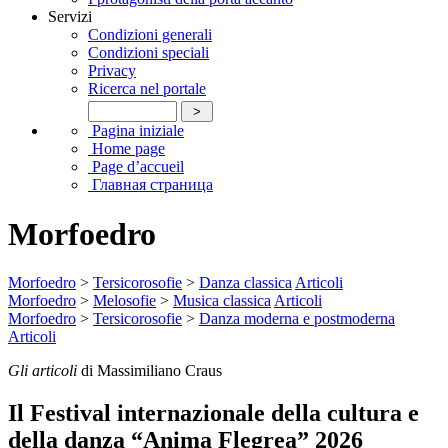
Servizi
Condizioni generali
Condizioni speciali
Privacy
Ricerca nel portale
Pagina iniziale
Home page
Page d’accueil
Главная страница
Morfoedro
Morfoedro
>
Tersicorosofie
>
Danza classica
Articoli
Morfoedro
>
Melosofie
>
Musica classica
Articoli
Morfoedro
>
Tersicorosofie
>
Danza moderna e postmoderna
Articoli
Gli articoli
di Massimiliano Craus
Il Festival internazionale della cultura e
della danza “Anima Flegrea” 2026