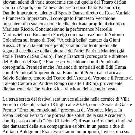
giovani talenti di varie accademie (tra cui quella del Teatro di San
Carlo di Napoli, con l’allieva del sesto corso Ilaria Palandro) e
Danilo Imperatore, talento di Spazio Danza diretto da Rosa Varriale
e Francesco Imperatore. Il coreografo Francesco Vecchione
presenterà una sua creazione inedita dedicata proprio al ricordo di
Marilena Riccio. Concluderanno la performance Marcella
Martusciello ed Emanuela Facelgi con una creazione di Antonio
Colandrea sul brano di Totò “‘A cchiù bella” cantato da Giuni
Russo. Oltre ai talenti emergenti, saranno conferiti premi alle
seguenti eccellenze della cultura e dell’arte: Patrizia Manieri (già
étoile Teatro di San Carlo); Fredy Franzutti (coreografo e direttore
del Balletto del Sud) e Francesco Vecchione con il Premio alla
coreografia. Premiati anche l’azienda di materiali edili Edil Cuma
con il Premio all’imprenditoria. E ancora il Premio alla Lirica a
Salvio Schiano, tenore del Teatro dell’Arena di Verona e il Premio al
Talento Canoro ad Andrea Rongo (in arte LilRim), proveniente
direttamente da The Voice Kids, vincitore del secondo posto.
La terza serata del festival sarà invece allestita nella cornice di Villa
Ferretti di Bacoli, sabato 18 luglio alle 20.30, con la Serata di Gala e
Premio “Eruzioni emozionali” presentata da Veronica Maya. In
scena Debora Ferrato che porterà due solisti della sua Accademia
con il passo a due da “Don Chisciotte”; Rosanna Brocanello inviterà
due danzatori della sua compagnia a esibirsi in un passo a due di
Adriano Bolognino; Francesco Gammino proporrà, invece, una sua