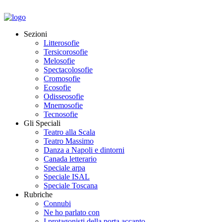
Sezioni
Litterosofie
Tersicorosofie
Melosofie
Spectacolosofie
Cromosofie
Ecosofie
Odisseosofie
Mnemosofie
Tecnosofie
Gli Speciali
Teatro alla Scala
Teatro Massimo
Danza a Napoli e dintorni
Canada letterario
Speciale arpa
Speciale ISAL
Speciale Toscana
Rubriche
Connubi
Ne ho parlato con
I protagonisti della porta accanto